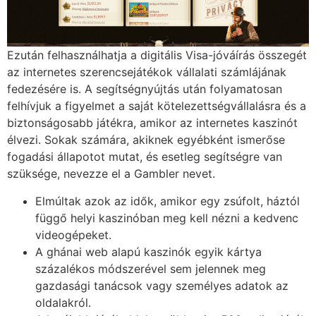
Ezután felhasználhatja a digitális Visa-jóváírás összegét
az internetes szerencsejátékok vállalati számlájának
fedezésére is. A segítségnyújtás után folyamatosan
felhívjuk a figyelmet a saját kötelezettségvállalásra és a
biztonságosabb játékra, amikor az internetes kaszinót
élvezi. Sokak számára, akiknek egyébként ismerőse
fogadási állapotot mutat, és esetleg segítségre van
szüksége, nevezze el a Gambler nevet.
Elmúltak azok az idők, amikor egy zsúfolt, háztól
függő helyi kaszinóban meg kell nézni a kedvenc
videogépeket.
A ghánai web alapú kaszinók egyik kártya
százalékos módszerével sem jelennek meg
gazdasági tanácsok vagy személyes adatok az
oldalakról.