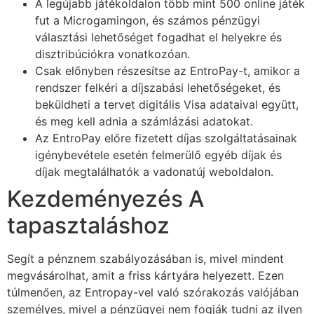
A legújabb játékoldalon több mint 500 online játék
fut a Microgamingon, és számos pénzügyi
választási lehetőséget fogadhat el helyekre és
disztribúciókra vonatkozóan.
Csak előnyben részesítse az EntroPay-t, amikor a
rendszer felkéri a díjszabási lehetőségeket, és
beküldheti a tervet digitális Visa adataival együtt,
és meg kell adnia a számlázási adatokat.
Az EntroPay előre fizetett díjas szolgáltatásainak
igénybevétele esetén felmerülő egyéb díjak és
díjak megtalálhatók a vadonatúj weboldalon.
Kezdeményezés A
tapasztaláshoz
Segít a pénznem szabályozásában is, mivel mindent
megvásárolhat, amit a friss kártyára helyezett. Ezen
túlmenően, az Entropay-vel való szórakozás valójában
személyes, mivel a pénzügyei nem fogják tudni az ilyen