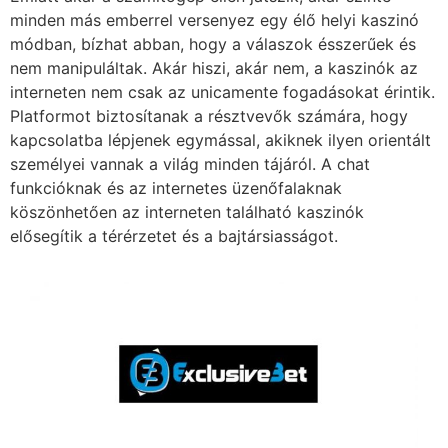
minden más emberrel versenyez egy élő helyi kaszinó
módban, bízhat abban, hogy a válaszok ésszerűek és
nem manipuláltak. Akár hiszi, akár nem, a kaszinók az
interneten nem csak az unicamente fogadásokat érintik.
Platformot biztosítanak a résztvevők számára, hogy
kapcsolatba lépjenek egymással, akiknek ilyen orientált
személyei vannak a világ minden tájáról. A chat
funkcióknak és az internetes üzenőfalaknak
köszönhetően az interneten található kaszinók
elősegítik a térérzetet és a bajtársiasságot.