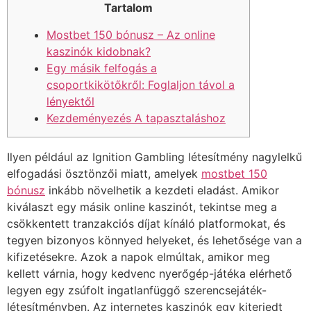
Tartalom
Mostbet 150 bónusz – Az online
kaszinók kidobnak?
Egy másik felfogás a
csoportkikötőkről: Foglaljon távol a
lényektől
Kezdeményezés A tapasztaláshoz
Ilyen például az Ignition Gambling létesítmény nagylelkű
elfogadási ösztönzői miatt, amelyek
mostbet 150
bónusz
inkább növelhetik a kezdeti eladást. Amikor
kiválaszt egy másik online kaszinót, tekintse meg a
csökkentett tranzakciós díjat kínáló platformokat, és
tegyen bizonyos könnyed helyeket, és lehetősége van a
kifizetésekre.
Azok a napok elmúltak, amikor meg
kellett várnia, hogy kedvenc nyerőgép-játéka elérhető
legyen egy zsúfolt ingatlanfüggő szerencsejáték-
létesítményben. Az internetes kaszinók egy kiterjedt