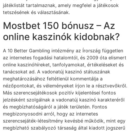
játéklistát tartalmaznak, amely megfelel a játékosok
tetszésének és választásának.
Mostbet 150 bónusz – Az
online kaszinók kidobnak?
A 10 Better Gambling intézmény az Írország független
az internetes fogadási hatalomtól, és 2009 óta elismert
online kaszinóhíreket, tanfolyamokat, értékeléseket és
tanácsokat ad. A vadonatúj kaszinó státuszának
meghatározásához feltétlenül kommentálja a
nézőpontokat, és véleményeket írjon le a résztvevőkről.
Más szerencsejátékosok pozitív kijelentései fontos
jelzésként szolgálnak a vadonatúj kaszinó karakteréről
és megbízhatóságáról a játék területén. Fontos
megbizonyosodni arról, hogy az internetes
szerencsejáték-létesítmény kevésbé működik, mint egy
megbízható szabályozó társaság által kiadott jogszerű