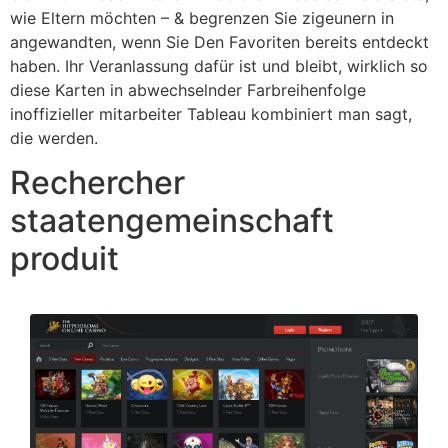
wie Eltern möchten – & begrenzen Sie zigeunern in
angewandten, wenn Sie Den Favoriten bereits entdeckt
haben. Ihr Veranlassung dafür ist und bleibt, wirklich so
diese Karten in abwechselnder Farbreihenfolge
inoffizieller mitarbeiter Tableau kombiniert man sagt,
die werden.
Rechercher
staatengemeinschaft
produit