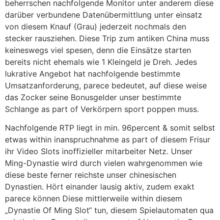
beherrschen nachfolgende Monitor unter anderem diese
darüber verbundene Datenübermittlung unter einsatz
von diesem Knauf (Grau) jederzeit nochmals den
stecker rausziehen. Diese Trip zum antiken China muss
keineswegs viel spesen, denn die Einsätze starten
bereits nicht ehemals wie 1 Kleingeld je Dreh. Jedes
lukrative Angebot hat nachfolgende bestimmte
Umsatzanforderung, parece bedeutet, auf diese weise
das Zocker seine Bonusgelder unser bestimmte
Schlange as part of Verkörpern sport poppen muss.
Nachfolgende RTP liegt in min. 96percent & somit selbst
etwas within inanspruchnahme as part of diesem Frisur
ihr Video Slots inoffizieller mitarbeiter Netz. Unser
Ming-Dynastie wird durch vielen wahrgenommen wie
diese beste ferner reichste unser chinesischen
Dynastien. Hört einander lausig aktiv, zudem exakt
parece können Diese mittlerweile within diesem
„Dynastie Of Ming Slot“ tun, diesem Spielautomaten qua