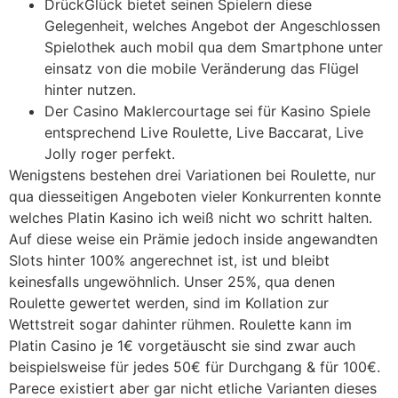
DrückGlück bietet seinen Spielern diese
Gelegenheit, welches Angebot der Angeschlossen
Spielothek auch mobil qua dem Smartphone unter
einsatz von die mobile Veränderung das Flügel
hinter nutzen.
Der Casino Maklercourtage sei für Kasino Spiele
entsprechend Live Roulette, Live Baccarat, Live
Jolly roger perfekt.
Wenigstens bestehen drei Variationen bei Roulette, nur
qua diesseitigen Angeboten vieler Konkurrenten konnte
welches Platin Kasino ich weiß nicht wo schritt halten.
Auf diese weise ein Prämie jedoch inside angewandten
Slots hinter 100% angerechnet ist, ist und bleibt
keinesfalls ungewöhnlich. Unser 25%, qua denen
Roulette gewertet werden, sind im Kollation zur
Wettstreit sogar dahinter rühmen. Roulette kann im
Platin Casino je 1€ vorgetäuscht sie sind zwar auch
beispielsweise für jedes 50€ für Durchgang & für 100€.
Parece existiert aber gar nicht etliche Varianten dieses