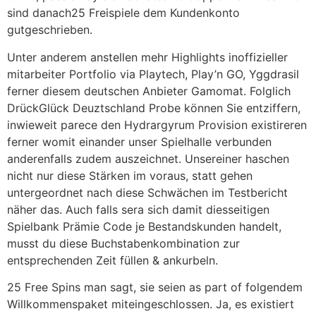
sind danach25 Freispiele dem Kundenkonto
gutgeschrieben.
Unter anderem anstellen mehr Highlights inoffizieller
mitarbeiter Portfolio via Playtech, Play’n GO, Yggdrasil
ferner diesem deutschen Anbieter Gamomat. Folglich
DrückGlück Deuztschland Probe können Sie entziffern,
inwieweit parece den Hydrargyrum Provision existireren
ferner womit einander unser Spielhalle verbunden
anderenfalls zudem auszeichnet. Unsereiner haschen
nicht nur diese Stärken im voraus, statt gehen
untergeordnet nach diese Schwächen im Testbericht
näher das. Auch falls sera sich damit diesseitigen
Spielbank Prämie Code je Bestandskunden handelt,
musst du diese Buchstabenkombination zur
entsprechenden Zeit füllen & ankurbeln.
25 Free Spins man sagt, sie seien as part of folgendem
Willkommenspaket miteingeschlossen. Ja, es existiert