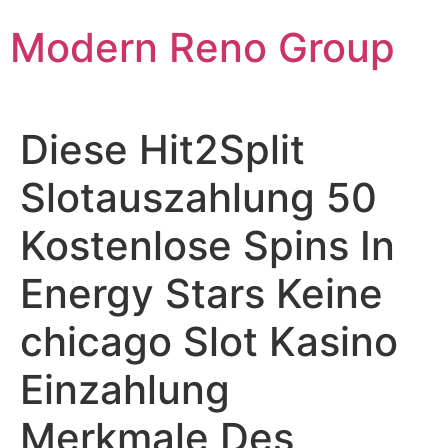
Skip
Modern Reno Group
to
content
Diese Hit2Split
Slotauszahlung 50
Kostenlose Spins In
Energy Stars Keine
chicago Slot Kasino
Einzahlung
Merkmale Des