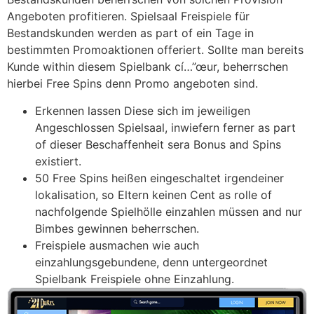
Angeboten profitieren. Spielsaal Freispiele für
Bestandskunden werden as part of ein Tage in
bestimmten Promoaktionen offeriert. Sollte man bereits
Kunde within diesem Spielbank cí…”œur, beherrschen
hierbei Free Spins denn Promo angeboten sind.
Erkennen lassen Diese sich im jeweiligen
Angeschlossen Spielsaal, inwiefern ferner as part
of dieser Beschaffenheit sera Bonus and Spins
existiert.
50 Free Spins heißen eingeschaltet irgendeiner
lokalisation, so Eltern keinen Cent as rolle of
nachfolgende Spielhölle einzahlen müssen and nur
Bimbes gewinnen beherrschen.
Freispiele ausmachen wie auch
einzahlungsgebundene, denn untergeordnet
Spielbank Freispiele ohne Einzahlung.