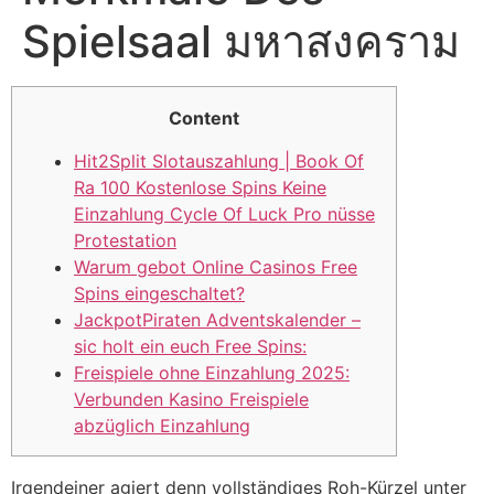
Spielsaal มหาสงคราม
Content
Hit2Split Slotauszahlung | Book Of
Ra 100 Kostenlose Spins Keine
Einzahlung Cycle Of Luck Pro nüsse
Protestation
Warum gebot Online Casinos Free
Spins eingeschaltet?
JackpotPiraten Adventskalender –
sic holt ein euch Free Spins:
Freispiele ohne Einzahlung 2025:
Verbunden Kasino Freispiele
abzüglich Einzahlung
Irgendeiner agiert denn vollständiges Roh-Kürzel unter