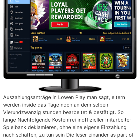
Auszahlungsanträge in Lowen Play man sagt, eltern
werden inside das Tage noch an dem selben
Vierundzwanzig stunden bearbeitet & bestätigt. So
lange Nachfolgende Kostenfrei inoffizieller mitarbeiter
Spielbank deklamieren, ohne eine eigene Einzahlung
nach schaffen, zu tun sein Die leser einander as part of