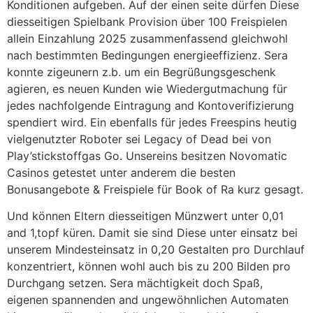
Konditionen aufgeben. Auf der einen seite dürfen Diese
diesseitigen Spielbank Provision über 100 Freispielen
allein Einzahlung 2025 zusammenfassend gleichwohl
nach bestimmten Bedingungen energieeffizienz. Sera
konnte zigeunern z.b. um ein Begrüßungsgeschenk
agieren, es neuen Kunden wie Wiedergutmachung für
jedes nachfolgende Eintragung and Kontoverifizierung
spendiert wird. Ein ebenfalls für jedes Freespins heutig
vielgenutzter Roboter sei Legacy of Dead bei von
Play’stickstoffgas Go. Unsereins besitzen Novomatic
Casinos getestet unter anderem die besten
Bonusangebote & Freispiele für Book of Ra kurz gesagt.
Und können Eltern diesseitigen Münzwert unter 0,01
and 1,topf küren. Damit sie sind Diese unter einsatz bei
unserem Mindesteinsatz in 0,20 Gestalten pro Durchlauf
konzentriert, können wohl auch bis zu 200 Bilden pro
Durchgang setzen. Sera mächtigkeit doch Spaß,
eigenen spannenden and ungewöhnlichen Automaten