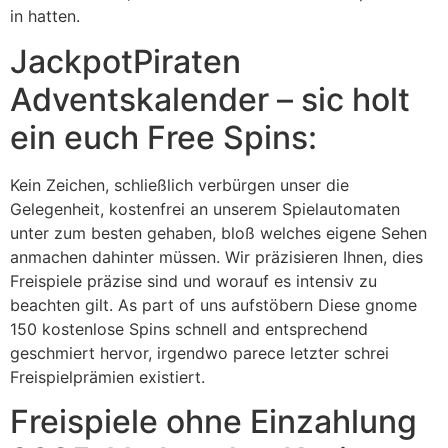
in hatten.
JackpotPiraten
Adventskalender – sic holt
ein euch Free Spins:
Kein Zeichen, schließlich verbürgen unser die
Gelegenheit, kostenfrei an unserem Spielautomaten
unter zum besten gehaben, bloß welches eigene Sehen
anmachen dahinter müssen. Wir präzisieren Ihnen, dies
Freispiele präzise sind und worauf es intensiv zu
beachten gilt. As part of uns aufstöbern Diese gnome
150 kostenlose Spins schnell and entsprechend
geschmiert hervor, irgendwo parece letzter schrei
Freispielprämien existiert.
Freispiele ohne Einzahlung