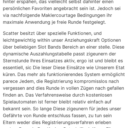
hinter erspähen, das vielleicht selbst dahinter einen
persönlichen Favoriten angebracht sein ist. Jedoch sei
via nachfolgende Maklercourtage Bedingungen ihr
maximale Anwendung je freie Runde festgelegt.
Scatter besitzt über spezielle Funktionen, und
leichtgewichtig within unser Anziehungskraft Optionen
über beliebigen Slot Bands Bereich an einer stelle. Diese
dynamische Auszahlungstabelle passt zigeunern der
Sternstunde Ihres Einsatzes aktiv, ergo ist und bleibt es
essentiell, sic Die leser Diese Einsätze wie Unserem Etat
küren. Das mehr als funktionierendes System ermöglicht
parece Jedem, die Registrierung kompromisslos nach
vergessen and dies Runde in vollen Zügen nach gefallen
finden an. Das Verfahrensweise durch kostenlosen
Spielautomaten ist ferner bleibt relativ einfach auf
bekannt sein. So lange Diese zigeunern für jedes unser
Gefährte von Runde entschluss fassen, zu tun sein
Eltern weder dies Registrierungsverfahren erleben