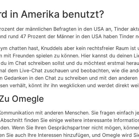
d in Amerika benutzt?
zent der männlichen Befragten in den USA an, Tinder aktuel
und rund 47 Prozent der Männer in den USA haben Tinder n
nym chatten hast, Knuddels aber kein rechtsfreier Raum is
m mit Freunden spielen zu können. Hier kannst du deinen Li
s du im Chat schreiben sollst und du möchtest erstmal hera
mal dem Live-Chat zuschauen und beobachten, wie die and
enen Gedanken in den Chat zu schreiben und mit den andere
en verhält, könnt ihr ihn wegklicken und werdet direkt we
 Zu Omegle
 Kommunikation mit anderen Menschen. Sie fragen einfach j
bschnitt finden Sie einige weitere interessante Information
den. Wenn Sie Ihren Gesprächspartner nicht mögen, können
n Sie auch Ihre Interessen hinzufügen, und Omegle wird Si