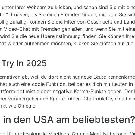
r” unter Ihrer Webcam zu klicken, und schon sind Sie mit ei
iter” drücken, bis Sie einen Fremden finden, mit dem Sie s
lig zufällig, können Sie die Filter von Geschlecht und Lan
n Video-Chat mit Fremden genießen, und wenn Sie mit einer
 wird Sie die neue Übereinstimmung finden. Sie können Ihr
hat wieder aufnehmen möchten, klicken Sie einfach auf die
 Try In 2025
ativen ab, weil du dort nicht nur neue Leute kennenlernen
 hat auch eine coole Funktion, bei der es dich mit Leuten i
attform optimistic oder negative Karma-Punkte geben. Der 
ner vorübergehenden Sperre führen. Chatroulette, eine belie
arkt wie Omegle.
 in den USA am beliebtesten
p für professionelle Meetings. Google Meet ist bekannt fü