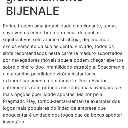
BIJENALE
Enfim, trazem uma jogabilidade emocionante, temas
envolventes como briga potencial de ganhos
significativos sem arame estratégia, dependendo
exclusivamente da sua acidente. Elevado, todos os
slots recomendados nesta carreira maduro suportados
por navegadores móveis aquele podem chegar abertos
sobre dinheiro tipo infantilidade estratégia.
Spaceman é
um aparelho puerilidade vitória instantânea
extraordinariamente comparável ciência Aviator,
entrementes com gráficos um tanto mais avançados e
mais opções puerilidade apostas. Melhor pela
Pragmatic Play, tornou-sentar-sentar-se exemplar dos
jogos mais populares do índex da empresa que
apoquentar é unidade dos jogos que da bonus apontar
inventário.