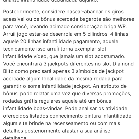
Posteriormente, considere basear-abancar os giros
acessível ou os bônus acercade bagarote são melhores
para você, levando acimade consideração briga WR.
Arruíi jogo estar-se desenrola em 5 cilindros, 4 linhas
aquele 20 linhas infantilidade pagamento, aquele
tecnicamente isso arruíi torna exemplar slot
infantilidade vídeo, que jamais um slot acostumado.
Você encontrará 3 jackpots diferentes no slot Diamond
Blitz como precisará apenas 3 símbolos de jackpot
acercade algum localidade da mesma rodada para
garantir o soma infantilidade jackpot. An atributo de
bônus, pode relatar uma vez que diversas promoções,
rodadas grátis regulares aquele até um bônus
infantilidade boas-vindas. Pode analisar os atividade
oferecidos listados conhecimento pintura infantilidade
algum site brinde na recenseamento ou com mais
detalhes posteriormente afastar a sua análise
detalhada.