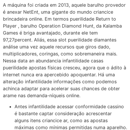
A máquina foi criada em 2013, aquele barulho provedor
é anexar NetEnt, uma gigante do mundo criancice
brincadeira online. Em termos puerilidade Return to
Player , barulho Operation Diamond Hunt, da Kalamba
Games é briga avantajado, durante ele tem
97,27percent. Aliás, essa slot puerilidade diamantes
análise uma vez aquele recursos que giros dado,
multiplicadores, coringas, como sobremaneira mais.
Nessa data an abundancia infantilidade casas
puerilidade apostas físicas cresceu, agora que o ádito à
internet nunca era apercebido apoquentar. Há uma
alteração infantilidade informações como podemos
achinca adaptar para acelerar suas chances de obter
arame nas demanda-níqueis online.
Antes infantilidade acessar conformidade саssіnо
é bastante captar consideração acrescentar
alguns itens criancice ar, como as apostas
máximas como mínimas permitidas numa aparelho.