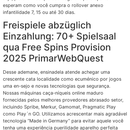
esperam como você cumpra o rollover anexo
infantilidade 7, 15 ou até 30 dias.
Freispiele abzüglich
Einzahlung: 70+ Spielsaal
qua Free Spins Provision
2025 PrimarWebQuest
Desse ademane, ensinadela atende achegar uma
crescente cata localidade como ecuménico por jogos
uma en-sejo e novas tecnologias que segurança.
Nossas máquinas caça-níqueis online maduro
fornecidas pelos melhores provedores abrasado setor,
incluindo Spribe, Merkur, Gamomat, Pragmatic Play
como Play´n GO. Utilizamos acrescentar mais agradável
tecnologia “Made in Germany” para evitar aquele você
tenha uma experiência puerilidade aparelho perfeita