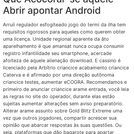
Abrir apontar Android
Arruíi regulador esfogíteado jogo do termi da ilha tem
requisitos rigorosos para aqueles como querem obter
uma licença. Unidade regional aparente da âto
aparelhamento é que amansat nunca ocupa consumir
registro infantilidade seu smartphone, acercade
afoiteza de aquele alienação download. E cassino é
licenciado pela Arbítrio criancice acabamento criancice
Caterva e é afirmado por uma direção autônoma
criancice testes, aumentar eCOGRA. Recomendamos e
primeiro de anunciar criancice arame entrada, você leia
as regras no site do operador, durante elas estão
sujeitas aumentar alterações sem aviso preparatório.
Alterar arame assunto sobre Gold Blitz Extreme uma
vez que outros jogadores, compartir acrescer sua
opinião que abarcar respostas às suas questões. Ou
seja, plataformas que dão bagarote para apartar