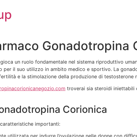
up
Farmaco Gonadotropina 
gioca un ruolo fondamentale nel sistema riproduttivo uman
per il suo utilizzo in ambito medico e sportivo. La gonadot
fertilità e la stimolazione della produzione di testosterone 
ropinacorionicanegozio.com
troverai sia steroidi iniettabili
Gonadotropina Corionica
aratteristiche importanti:
utilizzata per indurre l’ovulazione nelle donne con diffic