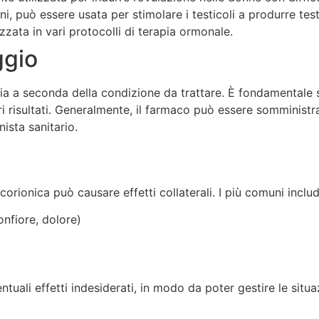
i, può essere usata per stimolare i testicoli a produrre tes
izzata in vari protocolli di terapia ormonale.
ggio
ia a seconda della condizione da trattare. È fondamentale s
ori risultati. Generalmente, il farmaco può essere somminist
ista sanitario.
orionica può causare effetti collaterali. I più comuni inclu
onfiore, dolore)
tuali effetti indesiderati, in modo da poter gestire le situ