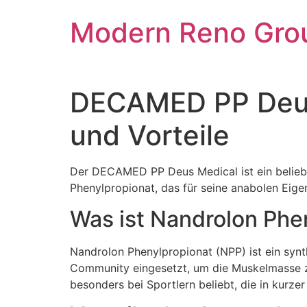
Skip
Modern Reno Gro
to
content
DECAMED PP Deus 
und Vorteile
Der DECAMED PP Deus Medical ist ein beliebte
Phenylpropionat, das für seine anabolen Eige
Was ist Nandrolon Phe
Nandrolon Phenylpropionat (NPP) ist ein synth
Community eingesetzt, um die Muskelmasse zu
besonders bei Sportlern beliebt, die in kurze