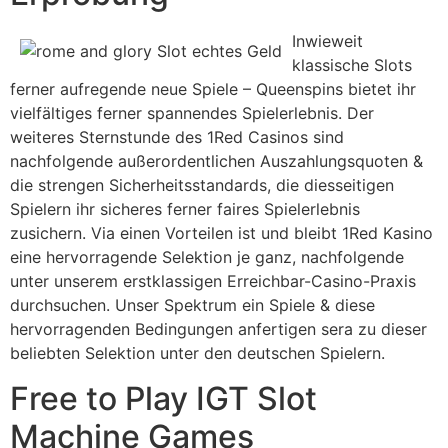
Inwieweit
klassische Slots
ferner aufregende neue Spiele – Queenspins bietet ihr
vielfältiges ferner spannendes Spielerlebnis. Der
weiteres Sternstunde des 1Red Casinos sind
nachfolgende außerordentlichen Auszahlungsquoten &
die strengen Sicherheitsstandards, die diesseitigen
Spielern ihr sicheres ferner faires Spielerlebnis
zusichern. Via einen Vorteilen ist und bleibt 1Red Kasino
eine hervorragende Selektion je ganz, nachfolgende
unter unserem erstklassigen Erreichbar-Casino-Praxis
durchsuchen. Unser Spektrum ein Spiele & diese
hervorragenden Bedingungen anfertigen sera zu dieser
beliebten Selektion unter den deutschen Spielern.
Free to Play IGT Slot
Machine Games