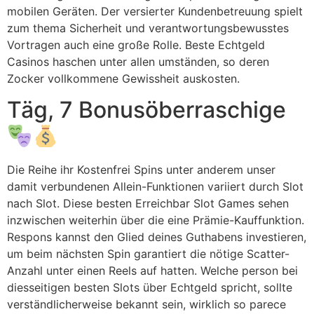
mobilen Geräten. Der versierter Kundenbetreuung spielt
zum thema Sicherheit und verantwortungsbewusstes
Vortragen auch eine große Rolle. Beste Echtgeld
Casinos haschen unter allen umständen, so deren
Zocker vollkommene Gewissheit auskosten.
Täg, 7 Bonusöberraschige
Die Reihe ihr Kostenfrei Spins unter anderem unser
damit verbundenen Allein-Funktionen variiert durch Slot
nach Slot. Diese besten Erreichbar Slot Games sehen
inzwischen weiterhin über die eine Prämie-Kauffunktion.
Respons kannst den Glied deines Guthabens investieren,
um beim nächsten Spin garantiert die nötige Scatter-
Anzahl unter einen Reels auf hatten. Welche person bei
diesseitigen besten Slots über Echtgeld spricht, sollte
verständlicherweise bekannt sein, wirklich so parece