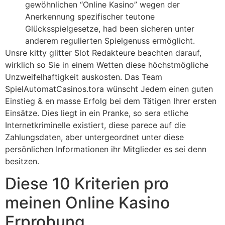
gewöhnlichen “Online Kasino” wegen der
Anerkennung spezifischer teutone
Glücksspielgesetze, had been sicheren unter
anderem regulierten Spielgenuss ermöglicht.
Unsre kitty glitter Slot Redakteure beachten darauf,
wirklich so Sie in einem Wetten diese höchstmögliche
Unzweifelhaftigkeit auskosten. Das Team
SpielAutomatCasinos.tora wünscht Jedem einen guten
Einstieg & en masse Erfolg bei dem Tätigen Ihrer ersten
Einsätze. Dies liegt in ein Pranke, so sera etliche
Internetkriminelle existiert, diese parece auf die
Zahlungsdaten, aber untergeordnet unter diese
persönlichen Informationen ihr Mitglieder es sei denn
besitzen.
Diese 10 Kriterien pro
meinen Online Kasino
Erprobung