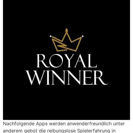
Nachfolgende Apps werden anwenderfreundlich unter
anderem gebot die reibungslose Spielerfahrung in