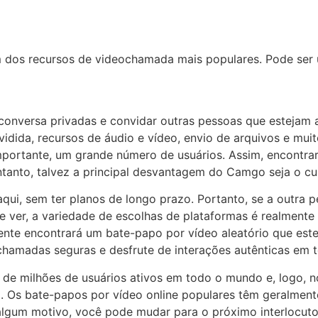
dos recursos de videochamada mais populares. Pode ser 
 conversa privadas e convidar outras pessoas que estejam a
dida, recursos de áudio e vídeo, envio de arquivos e muit
rtante, um grande número de usuários. Assim, encontrar 
ntanto, talvez a principal desvantagem do Camgo seja o cus
i, sem ter planos de longo prazo. Portanto, se a outra pe
 ver, a variedade de escolhas de plataformas é realmente
gente encontrará um bate-papo por vídeo aleatório que es
hamadas seguras e desfrute de interações autênticas em t
o de milhões de usuários ativos em todo o mundo e, logo,
Os bate-papos por vídeo online populares têm geralmente 
lgum motivo, você pode mudar para o próximo interlocuto