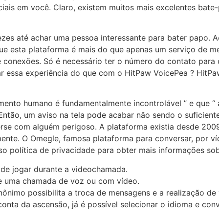
iais em você. Claro, existem muitos mais excelentes bate
zes até achar uma pessoa interessante para bater papo. 
ue esta plataforma é mais do que apenas um serviço de me
e conexões. Só é necessário ter o número do contato para 
r essa experiência do que com o HitPaw VoicePea ? HitPa
mento humano é fundamentalmente incontrolável ” e que “
tão, um aviso na tela pode acabar não sendo o suficient
rse com alguém perigoso. A plataforma existia desde 200
amente. O Omegle, famosa plataforma para conversar, por v
o política de privacidade para obter mais informações s
e de jogar durante a videochamada.
nte uma chamada de voz ou com vídeo.
 anônimo possibilita a troca de mensagens e a realização
 conta da ascensão, já é possível selecionar o idioma e conv