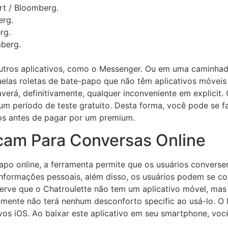
rt / Bloomberg.
erg.
rg.
berg.
 outros aplicativos, como o Messenger. Ou em uma caminha
elas roletas de bate-papo que não têm aplicativos móvei
verá, definitivamente, qualquer inconveniente em explicit
m período de teste gratuito. Desta forma, você pode se fa
os antes de pagar por um premium.
cam Para Conversas Online
po online, a ferramenta permite que os usuários converse
informações pessoais, além disso, os usuários podem se c
serve que o Chatroulette não tem um aplicativo móvel, ma
vamente não terá nenhum desconforto specific ao usá-lo. O
vos iOS. Ao baixar este aplicativo em seu smartphone, vo