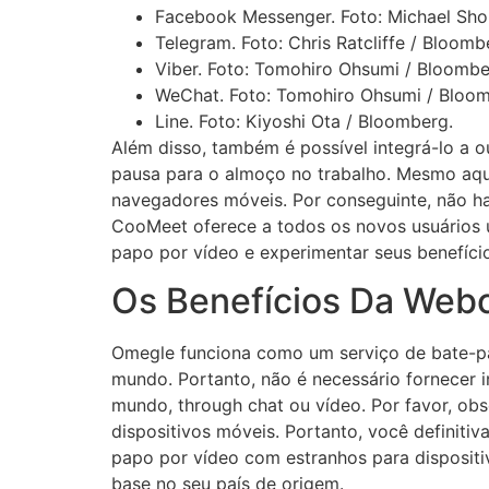
Facebook Messenger. Foto: Michael Sho
Telegram. Foto: Chris Ratcliffe / Bloomb
Viber. Foto: Tomohiro Ohsumi / Bloombe
WeChat. Foto: Tomohiro Ohsumi / Bloom
Line. Foto: Kiyoshi Ota / Bloomberg.
Além disso, também é possível integrá-lo a
pausa para o almoço no trabalho. Mesmo aqu
navegadores móveis. Por conseguinte, não ha
CooMeet oferece a todos os novos usuários u
papo por vídeo e experimentar seus benefíci
Os Benefícios Da Web
Omegle funciona como um serviço de bate-pa
mundo. Portanto, não é necessário fornecer 
mundo, through chat ou vídeo. Por favor, ob
dispositivos móveis. Portanto, você definiti
papo por vídeo com estranhos para dispositi
base no seu país de origem.