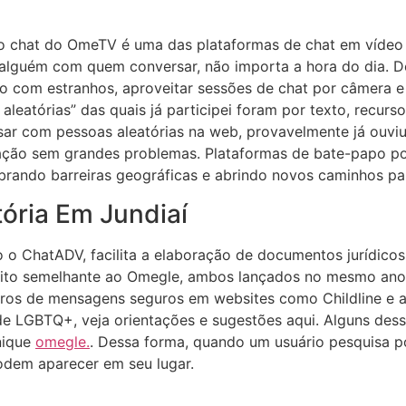
 o chat do OmeTV é uma das plataformas de chat em vídeo m
lguém com quem conversar, não importa a hora do dia. Dep
 com estranhos, aproveitar sessões de chat por câmera e
aleatórias” das quais já participei foram por texto, recurso
ar com pessoas aleatórias na web, provavelmente já ouviu 
 ação sem grandes problemas. Plataformas de bate-papo p
ando barreiras geográficas e abrindo novos caminhos para
ória Em Jundiaí
mo o ChatADV, facilita a elaboração de documentos jurídic
uito semelhante ao Omegle, ambos lançados no mesmo ano. 
dros de mensagens seguros em websites como Childline e ab
ade LGBTQ+, veja orientações e sugestões aqui. Alguns de
nique
omegle.
. Dessa forma, quando um usuário pesquisa 
podem aparecer em seu lugar.