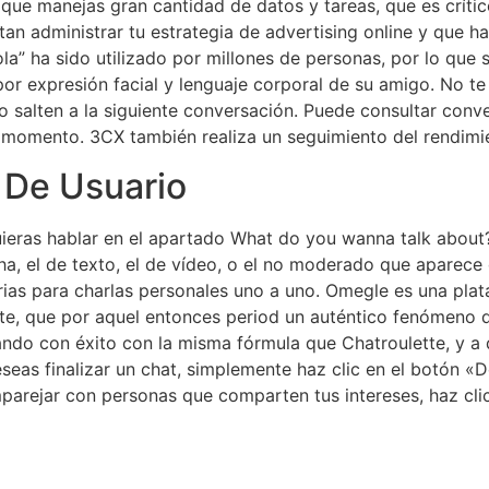
 que manejas gran cantidad de datos y tareas, que es crític
an administrar tu estrategia de advertising online y que h
a” ha sido utilizado por millones de personas, por lo que s
 por expresión facial y lenguaje corporal de su amigo. No 
salten a la siguiente conversación. Puede consultar conver
 momento. 3CX también realiza un seguimiento del rendimie
 De Usuario
uieras hablar en el apartado What do you wanna talk about
a, el de texto, el de vídeo, o el no moderado que aparece
rias para charlas personales uno a uno. Omegle es una pla
tte, que por aquel entonces period un auténtico fenómeno
ndo con éxito con la misma fórmula que Chatroulette, y a
as finalizar un chat, simplemente haz clic en el botón «Det
parejar con personas que comparten tus intereses, haz clic