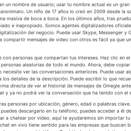
tan un nombre de usuario; usar tu nombre actual es un gran
 anonimato. Un niño de 17 años lo creó en 2009 desde la sa
ma masiva de boca a boca. En los últimos años, tras prueba 
iado e inapropiado. Somos agentes digitalizadores oficial
a digitalización del negocio. Puede usar Skype, Messenger 
 compartir mensajes de video con otros es fácil ya que un
e con personas que compartan tus intereses. Haz clic en el 
 personas aleatorias de todo el mundo. Ahora, debe copiar
 necesite ver las conversaciones anteriores. Puede usar a
da los detalles de la descripción. Puede escribir lo que recu
ma directa de ver el historial de mensajes de Omegle ante
hat y ya no podrá ver la conversación que ha tenido con el 
tras personas por ubicación, género, edad o palabras clave
uedes descargarlo en tu teléfono, puedes acceder a él des
 a chatear por video, aquí te ayudaremos sin importar tu n
chat en vivo tiene sentido para las empresas que buscan br