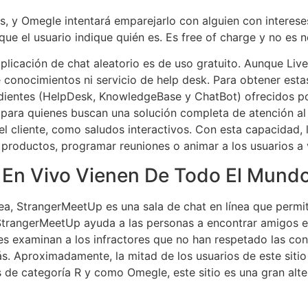
, y Omegle intentará emparejarlo con alguien con intereses
ue el usuario indique quién es. Es free of charge y no es n
plicación de chat aleatorio es de uso gratuito. Aunque Li
e conocimientos ni servicio de help desk. Para obtener est
ientes (HelpDesk, KnowledgeBase y ChatBot) ofrecidos po
ara quienes buscan una solución completa de atención al c
el cliente, como saludos interactivos. Con esta capacidad
roductos, programar reuniones o animar a los usuarios a v
En Vivo Vienen De Todo El Mund
ea, StrangerMeetUp es una sala de chat en línea que permi
StrangerMeetUp ayuda a las personas a encontrar amigos en 
 examinan a los infractores que no han respetado las condi
. Aproximadamente, la mitad de los usuarios de este siti
e categoría R y como Omegle, este sitio es una gran alter