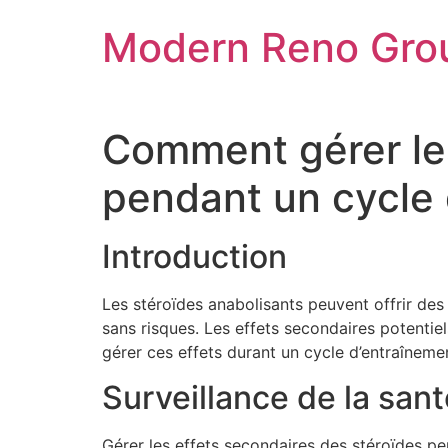
Skip
Modern Reno Gro
to
content
Comment gérer les
pendant un cycle
Introduction
Les stéroïdes anabolisants peuvent offrir des 
sans risques. Les effets secondaires potentie
gérer ces effets durant un cycle d’entraîneme
Surveillance de la sant
Gérer les effets secondaires des stéroïdes pe