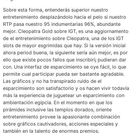
Sobre esta forma, entenderás superior nuestro
entretenimiento desplazándolo hacia el pelo si nuestro
RTP pasa nuestro 95 indumentarias 96%, abundante
mejor. Cleopatra Gold sobre IGT, es una aggiornamento
de el entretenimiento sobre Cleopatra, una de los IGT
slots de mayor esgrimidas que hay. Si la versión inicial
ahora period buena, la siguiente sería aún mejor, es por
ello que existe pocos fallos que inscribirí¡ pudieran dar
con. Una interfaz de esparcimiento se oye fácil, lo que
permite cual participar pueda ser bastante agradable.
Las gráficos y no ha transpirado ruido de el
esparcimiento son satisfactorio y os hacen vivir todavía
más la experiencia de juguetear un esparcimiento con
ambientación egipcia. En el momento en que los
pirámides inclusive las templos dorados, oriente
entretenimiento provee la apasionante combinación
sobre gráficos cautivadores, acciones especiales y
también en la talento de enormes premios.