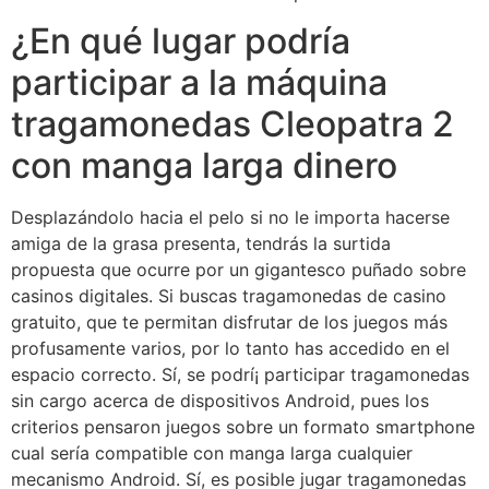
¿En qué lugar podría
participar a la máquina
tragamonedas Cleopatra 2
con manga larga dinero
Desplazándolo hacia el pelo si no le importa hacerse
amiga de la grasa presenta, tendrás la surtida
propuesta que ocurre por un gigantesco puñado sobre
casinos digitales. Si buscas tragamonedas de casino
gratuito, que te permitan disfrutar de los juegos más
profusamente varios, por lo tanto has accedido en el
espacio correcto. Sí, se podrí¡ participar tragamonedas
sin cargo acerca de dispositivos Android, pues los
criterios pensaron juegos sobre un formato smartphone
cual serí­a compatible con manga larga cualquier
mecanismo Android. Sí, es posible jugar tragamonedas