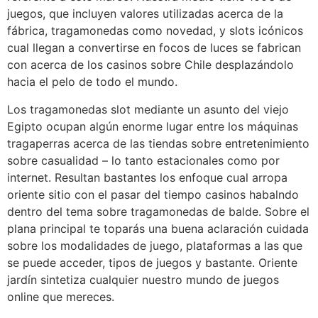
juegos, que incluyen valores utilizadas acerca de la
fábrica, tragamonedas como novedad, y slots icónicos
cual llegan a convertirse en focos de luces se fabrican
con acerca de los casinos sobre Chile desplazándolo
hacia el pelo de todo el mundo.
Los tragamonedas slot mediante un asunto del viejo
Egipto ocupan algún enorme lugar entre los máquinas
tragaperras acerca de las tiendas sobre entretenimiento
sobre casualidad – lo tanto estacionales como por
internet. Resultan bastantes los enfoque cual arropa
oriente sitio con el pasar del tiempo casinos habalndo
dentro del tema sobre tragamonedas de balde. Sobre el
plana principal te toparás una buena aclaración cuidada
sobre los modalidades de juego, plataformas a las que
se puede acceder, tipos de juegos y bastante. Oriente
jardí­n sintetiza cualquier nuestro mundo de juegos
online que mereces.