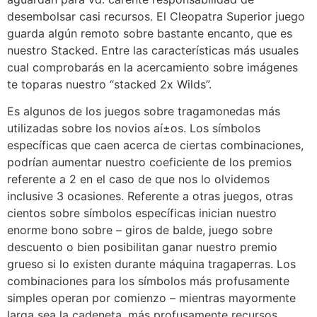
desembolsar casi recursos. El Cleopatra Superior juego
guarda algún remoto sobre bastante encanto, que es
nuestro Stacked. Entre las características más usuales
cual comprobarás en la acercamiento sobre imágenes
te toparas nuestro “stacked 2x Wilds”.
Es algunos de los juegos sobre tragamonedas más
utilizadas sobre los novios aí±os. Los símbolos
específicas que caen acerca de ciertas combinaciones,
podrían aumentar nuestro coeficiente de los premios
referente a 2 en el caso de que nos lo olvidemos
inclusive 3 ocasiones. Referente a otras juegos, otras
cientos sobre símbolos específicas inician nuestro
enorme bono sobre – giros de balde, juego sobre
descuento o bien posibilitan ganar nuestro premio
grueso si lo existen durante máquina tragaperras. Los
combinaciones para los símbolos más profusamente
simples operan por comienzo – mientras mayormente
larga sea la cadeneta, más profusamente recursos