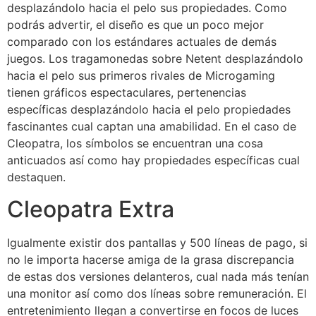
desplazándolo hacia el pelo sus propiedades. Como
podrás advertir, el diseño es que un poco mejor
comparado con los estándares actuales de demás
juegos. Los tragamonedas sobre Netent desplazándolo
hacia el pelo sus primeros rivales de Microgaming
tienen gráficos espectaculares, pertenencias
específicas desplazándolo hacia el pelo propiedades
fascinantes cual captan una amabilidad. En el caso de
Cleopatra, los símbolos se encuentran una cosa
anticuados así­ como hay propiedades específicas cual
destaquen.
Cleopatra Extra
Igualmente existir dos pantallas y 500 líneas de pago, si
no le importa hacerse amiga de la grasa discrepancia
de estas dos versiones delanteros, cual nada más tenían
una monitor así­ como dos líneas sobre remuneración. El
entretenimiento llegan a convertirse en focos de luces