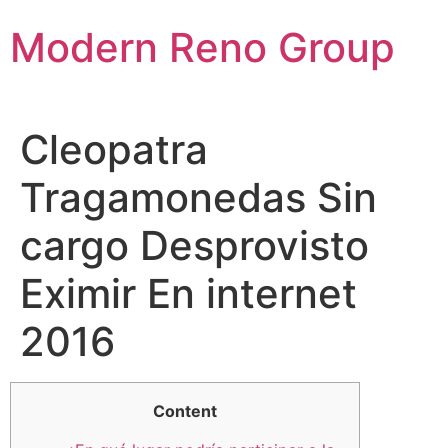
Skip
Modern Reno Group
to
content
Cleopatra
Tragamonedas Sin
cargo Desprovisto
Eximir En internet
2016
Content