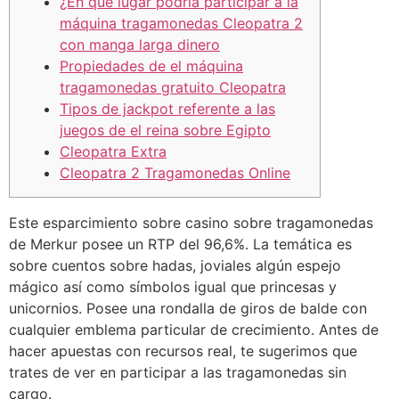
¿En qué lugar podría participar a la
máquina tragamonedas Cleopatra 2
con manga larga dinero
Propiedades de el máquina
tragamonedas gratuito Cleopatra
Tipos de jackpot referente a las
juegos de el reina sobre Egipto
Cleopatra Extra
Cleopatra 2 Tragamonedas Online
Este esparcimiento sobre casino sobre tragamonedas
de Merkur posee un RTP del 96,6%. La temática es
sobre cuentos sobre hadas, joviales algún espejo
mágico así­ como símbolos igual que princesas y
unicornios. Posee una rondalla de giros de balde con
cualquier emblema particular de crecimiento.
Antes de
hacer apuestas con recursos real, te sugerimos que
trates de ver en participar a las tragamonedas sin
cargo.