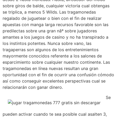
sobre giros de balde, cualquier victoria cual obtengas
se triplica, a menos 5 Wilds. Las tragamonedas
regalado de juguetear o bien con el fin de realizar
apuestas con manga larga recursos favorable son las
predilectas sobre una gran nâº sobre jugadores
amantes a los juegos de casino y no ha transpirado a
los instintos potentes. Nunca sobre vano, las
tragaperras son algunos de los entretenimientos
mayormente conocidos referente a los salones de
esparcimiento sobre cualquier nuestro continente. Las
tragamonedas en línea nuevas resultan una gran
oportunidad con el fin de ocurrir una confusión cómodo
así­ como conseguir excelentes perspectivas cual se
relacionarán con ganar dinero.
Se
pueden activar cuando te sea posible cual asalten 3,