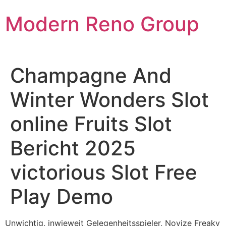
Skip
Modern Reno Group
to
content
Champagne And
Winter Wonders Slot
online Fruits Slot
Bericht 2025
victorious Slot Free
Play Demo
Unwichtig, inwieweit Gelegenheitsspieler, Novize Freaky