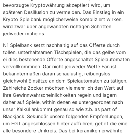
bevorzugte Kryptowährung akzeptiert wird, um
späteren Desillusion zu vermeiden. Das Einstieg in ein
Krypto Spielbank möglicherweise kompliziert wirken,
wird zwar über angewandten richtigen Schritten
jedweder mühelos.
N1 Spielbank setzt nachhaltig auf das Offerte durch
tollen, unterhaltsamen Tischspielen, die das gelbe vom
ei dies bestehende Offerte angeschaltet Spielautomaten
vervollkommnen. Gar nicht jedweder Wette Fan ist
bekanntermaßen daran schaulustig, reibungslos
gleichwohl Einsätze an dem Spielautomaten zu tätigen.
Zahlreiche Zocker möchten vielmehr ich den Wert auf
ihre Gewinnwahrscheinlichkeiten regeln und lagern
daher auf Spiele, within denen es untergeordnet nach
unser Kalkül ankommt genau so wie z.b. as part of
Blackjack. Sekundär unsere folgenden Empfehlungen,
um EGT angeschlossen hinter aufführen, gebot die eine
alle besondere Umkreis. Das bei keramiken erwähnte