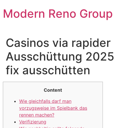
Skip
Modern Reno Group
to
content
Casinos via rapider
Ausschüttung 2025
fix ausschütten
Content
Wie gleichfalls darf man
vorzugsweise im Spielbank das
rennen machen?
Verifizierung