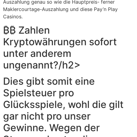
Auszahlung genau so wie die Hauptpreis- ferner
Maklercourtage-Auszahlung und diese Pay’n Play
Casinos.
₿₿ Zahlen
Kryptowährungen sofort
unter anderem
ungenannt?/h2>
Dies gibt somit eine
Spielsteuer pro
Glücksspiele, wohl die gilt
gar nicht pro unser
Gewinne. Wegen der