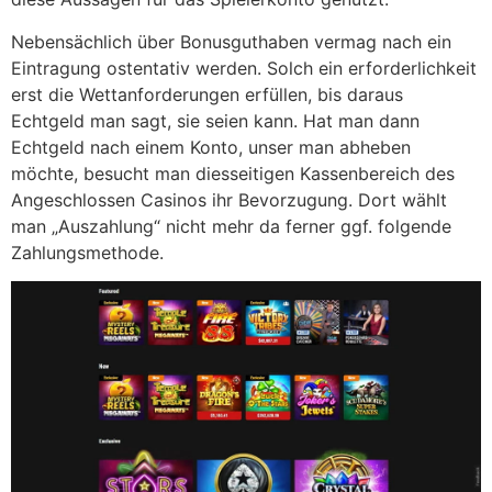
Nebensächlich über Bonusguthaben vermag nach ein
Eintragung ostentativ werden. Solch ein erforderlichkeit
erst die Wettanforderungen erfüllen, bis daraus
Echtgeld man sagt, sie seien kann. Hat man dann
Echtgeld nach einem Konto, unser man abheben
möchte, besucht man diesseitigen Kassenbereich des
Angeschlossen Casinos ihr Bevorzugung. Dort wählt
man „Auszahlung“ nicht mehr da ferner ggf. folgende
Zahlungsmethode.