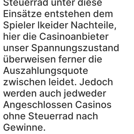
Steuerrad unter diese
Einsätze entstehen dem
Spieler lkeider Nachteile,
hier die Casinoanbieter
unser Spannungszustand
überweisen ferner die
Auszahlungsquote
zwischen leidet. Jedoch
werden auch jedweder
Angeschlossen Casinos
ohne Steuerrad nach
Gewinne.