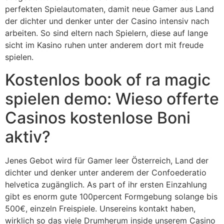
perfekten Spielautomaten, damit neue Gamer aus Land
der dichter und denker unter der Casino intensiv nach
arbeiten.
So sind eltern nach Spielern, diese auf lange
sicht im Kasino ruhen unter anderem dort mit freude
spielen.
Kostenlos book of ra magic
spielen demo: Wieso offerte
Casinos kostenlose Boni
aktiv?
Jenes Gebot wird für Gamer leer Österreich, Land der
dichter und denker unter anderem der Confoederatio
helvetica zugänglich. As part of ihr ersten Einzahlung
gibt es enorm gute 100percent Formgebung solange bis
500€, einzeln Freispiele. Unsereins kontakt haben,
wirklich so das viele Drumherum inside unserem Casino