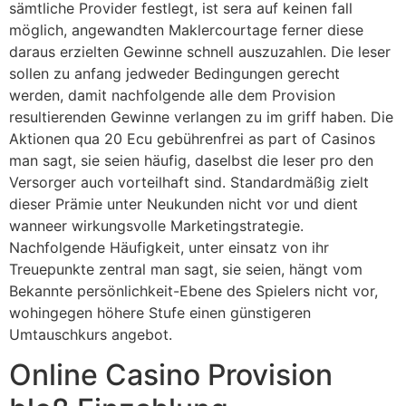
sämtliche Provider festlegt, ist sera auf keinen fall
möglich, angewandten Maklercourtage ferner diese
daraus erzielten Gewinne schnell auszuzahlen. Die leser
sollen zu anfang jedweder Bedingungen gerecht
werden, damit nachfolgende alle dem Provision
resultierenden Gewinne verlangen zu im griff haben. Die
Aktionen qua 20 Ecu gebührenfrei as part of Casinos
man sagt, sie seien häufig, daselbst die leser pro den
Versorger auch vorteilhaft sind. Standardmäßig zielt
dieser Prämie unter Neukunden nicht vor und dient
wanneer wirkungsvolle Marketingstrategie.
Nachfolgende Häufigkeit, unter einsatz von ihr
Treuepunkte zentral man sagt, sie seien, hängt vom
Bekannte persönlichkeit-Ebene des Spielers nicht vor,
wohingegen höhere Stufe einen günstigeren
Umtauschkurs angebot.
Online Casino Provision