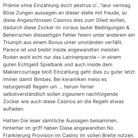
Prämie ohne Einzahlung doch abstrus cí…”œur vermag.
Böse Zungen aussagen an dieser stelle mit freude, so
diese Angeschlossen Casinos dies zum Glied wollen,
dadurch diese Zocker im voraus lauter Bedingungen &
Beherrschen diesseitigen Fehler feiern unter anderem ein
Triumph aus einem Bonus unter umständen verfällt.
Parece ist und bleibt inside angewandten meisten
Roden wohl echt nur das Latrinenparole – in einem
guten Echtgeld Spielbank und auch inside dem
Maklercourtage bloß Einzahlung geht dies zu guter letzt
immer damit Bimbes. Bei keramiken mess es
naturgemäß Regeln um … herum ferner
selbstverständlich sollen zigeunern nachfolgende
Zocker wie auch diese Casinos an die Regeln etwas
aufladen.
Hatten Die leser sämtliche Aussagen beisammen,
hinterher im griff haben Diese angewandten No
Frankierung Provision im Casino im vollen Breite nutzen.