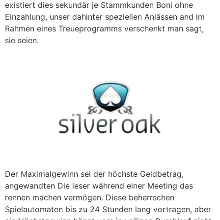
existiert dies sekundär je Stammkunden Boni ohne
Einzahlung, unser dahinter speziellen Anlässen and im
Rahmen eines Treueprogramms verschenkt man sagt,
sie seien.
Der Maximalgewinn sei der höchste Geldbetrag,
angewandten Die leser während einer Meeting das
rennen machen vermögen. Diese beherrschen
Spielautomaten bis zu 24 Stunden lang vortragen, aber