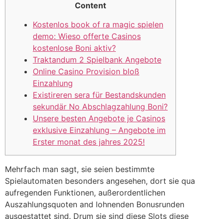
Content
Kostenlos book of ra magic spielen
demo: Wieso offerte Casinos
kostenlose Boni aktiv?
Traktandum 2 Spielbank Angebote
Online Casino Provision bloß
Einzahlung
Existireren sera für Bestandskunden
sekundär No Abschlagzahlung Boni?
Unsere besten Angebote je Casinos
exklusive Einzahlung – Angebote im
Erster monat des jahres 2025!
Mehrfach man sagt, sie seien bestimmte
Spielautomaten besonders angesehen, dort sie qua
aufregenden Funktionen, außerordentlichen
Auszahlungsquoten and lohnenden Bonusrunden
ausgestattet sind. Drum sie sind diese Slots diese