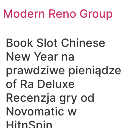
Skip
Modern Reno Group
to
content
Book Slot Chinese
New Year na
prawdziwe pieniądze
of Ra Deluxe
Recenzja gry od
Novomatic w
HitnSpin