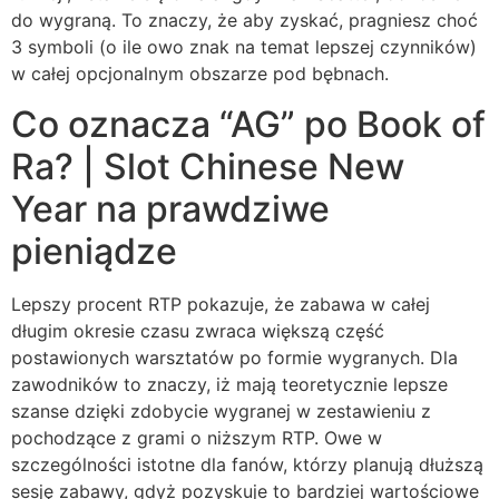
do wygraną.
To znaczy, że aby zyskać, pragniesz choć
3 symboli (o ile owo znak na temat lepszej czynników)
w całej opcjonalnym obszarze pod bębnach.
Co oznacza “AG” po Book of
Ra? | Slot Chinese New
Year na prawdziwe
pieniądze
Lepszy procent RTP pokazuje, że zabawa w całej
długim okresie czasu zwraca większą część
postawionych warsztatów po formie wygranych. Dla
zawodników to znaczy, iż mają teoretycznie lepsze
szanse dzięki zdobycie wygranej w zestawieniu z
pochodzące z grami o niższym RTP. Owe w
szczególności istotne dla fanów, którzy planują dłuższą
sesję zabawy, gdyż pozyskuje to bardziej wartościowe