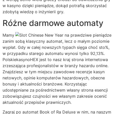
w kasyno dzięki pieniądze, dokąd potrafią skorzystać
zdobytą wiedzę o inżynierii gry.
Różne darmowe automaty
Mamy
zanim sobą klasyczny automat, lecz o małym poziomie
wypłat. Gdy w całej nowszych typach sięga choć sto%,
w przypadku starego automatu wynosi tylko 92,13%.
PolskiekasynoHEX jest to nasz kraj strona internetowa
zrzeszająca profesjonalistów w branży hazardu online.
Znajdziesz w tym miejscu zawodowe recenzje kasyn
netowych, opinie komputerów hazardowych, obecne
bonusy i aktualności branżowe. Korzystając
udostępniane za pośrednictwem własny strona esencji
zobowiązujesz czujności we własnym zakresie ocenić
aktualność przepisów prawniczych.
Zagraj po automat Book of Ra Deluxe w nim, na naszym