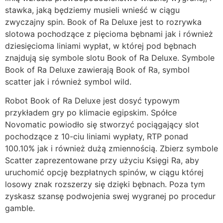
stawka, jaką będziemy musieli wnieść w ciągu
zwyczajny spin. Book of Ra Deluxe jest to rozrywka
slotowa pochodzące z pięcioma bębnami jak i również
dziesięcioma liniami wypłat, w której pod bębnach
znajdują się symbole slotu Book of Ra Deluxe. Symbole
Book of Ra Deluxe zawierają Book of Ra, symbol
scatter jak i również symbol wild.
Robot Book of Ra Deluxe jest dosyć typowym
przykładem gry po klimacie egipskim. Spółce
Novomatic powiodło się stworzyć pociągający slot
pochodzące z 10-ciu liniami wypłaty, RTP ponad
100.10% jak i również dużą zmiennością. Zbierz symbole
Scatter zaprezentowane przy użyciu Księgi Ra, aby
uruchomić opcję bezpłatnych spinów, w ciągu której
losowy znak rozszerzy się dzięki bębnach. Poza tym
zyskasz szansę podwojenia swej wygranej po procedur
gamble.