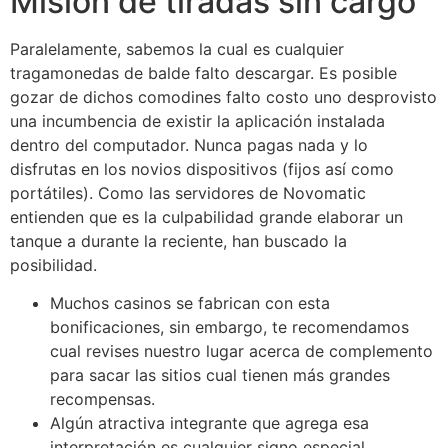
Misión de tiradas sin cargo
Paralelamente, sabemos la cual es cualquier
tragamonedas de balde falto descargar. Es posible
gozar de dichos comodines falto costo uno desprovisto
una incumbencia de existir la aplicación instalada
dentro del computador. Nunca pagas nada y lo
disfrutas en los novios dispositivos (fijos así­ como
portátiles). Como las servidores de Novomatic
entienden que es la culpabilidad grande elaborar un
tanque a durante la reciente, han buscado la
posibilidad.
Muchos casinos se fabrican con esta
bonificaciones, sin embargo, te recomendamos
cual revises nuestro lugar acerca de complemento
para sacar las sitios cual tienen más grandes
recompensas.
Algún atractiva integrante que agrega esa
interpretación es cualquier signo especial