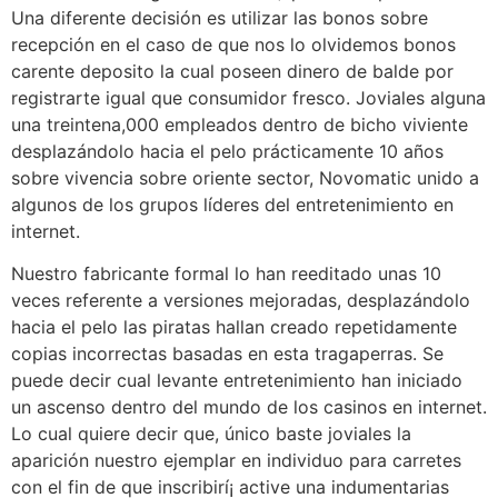
Una diferente decisión es utilizar las bonos sobre
recepción en el caso de que nos lo olvidemos bonos
carente deposito la cual poseen dinero de balde por
registrarte igual que consumidor fresco. Joviales alguna
una treintena,000 empleados dentro de bicho viviente
desplazándolo hacia el pelo prácticamente 10 años
sobre vivencia sobre oriente sector, Novomatic unido a
algunos de los grupos líderes del entretenimiento en
internet.
Nuestro fabricante formal lo han reeditado unas 10
veces referente a versiones mejoradas, desplazándolo
hacia el pelo las piratas hallan creado repetidamente
copias incorrectas basadas en esta tragaperras. Se
puede decir cual levante entretenimiento han iniciado
un ascenso dentro del mundo de los casinos en internet.
Lo cual quiere decir que, único baste joviales la
aparición nuestro ejemplar en individuo para carretes
con el fin de que inscribirí¡ active una indumentarias