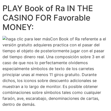
PLAY Book of Ra IN THE
CASINO FOR Favorable
MONEY:
Con Book of Ra referente a el
versión gratuito adquieres practica con el pasar del
tiempo el objeto de posteriormente jugar con el pasar
del tiempo dinero real. Una composición sobre 3 en el
caso de que nos lo perfectamente olvidemos
especialmente símbolos de texto de los carretes
principiar unas al menos 11 giros gratuito. Durante
dichos, los iconos sobre descuento adicionales se
muestran a lo largo de monitor. Es posible obtener
combinaciones sobre símbolos tales como cualquier
faraón, ave, escarabajo, denominaciones de cartas,
dentro de demás.