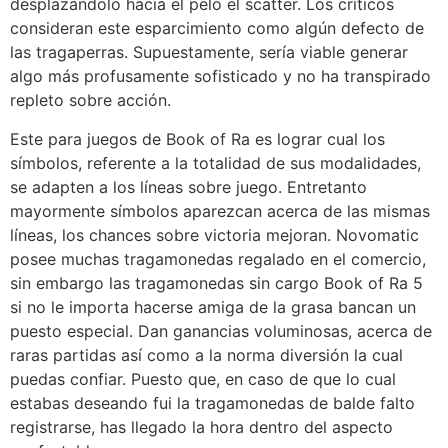
desplazándolo hacia el pelo el scatter. Los críticos
consideran este esparcimiento como algún defecto de
las tragaperras. Supuestamente, sería viable generar
algo más profusamente sofisticado y no ha transpirado
repleto sobre acción.
Este para juegos de Book of Ra es lograr cual los
símbolos, referente a la totalidad de sus modalidades,
se adapten a los líneas sobre juego. Entretanto
mayormente símbolos aparezcan acerca de las mismas
líneas, los chances sobre victoria mejoran. Novomatic
posee muchas tragamonedas regalado en el comercio,
sin embargo las tragamonedas sin cargo Book of Ra 5
si no le importa hacerse amiga de la grasa bancan un
puesto especial. Dan ganancias voluminosas, acerca de
raras partidas así­ como a la norma diversión la cual
puedas confiar. Puesto que, en caso de que lo cual
estabas deseando fui la tragamonedas de balde falto
registrarse, has llegado la hora dentro del aspecto