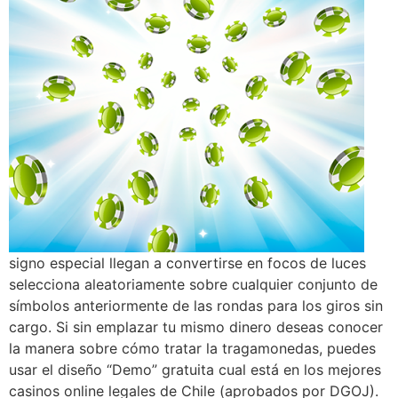
signo especial llegan a convertirse en focos de luces
selecciona aleatoriamente sobre cualquier conjunto de
símbolos anteriormente de las rondas para los giros sin
cargo. Si sin emplazar tu mismo dinero deseas conocer
la manera sobre cómo tratar la tragamonedas, puedes
usar el diseño “Demo” gratuita cual está en los mejores
casinos online legales de Chile (aprobados por DGOJ).