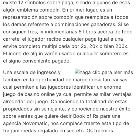
existe 12 símbolos sobre paga, siendo algunos de esos
algún emblema comodín. En primer lugar, es un
representación sobre comodín que reemplaza a todos
los demás referente a combinaciones ganadoras. Si se
consiguen tres, iv indumentarias 5 libros acerca de todo
carrete, el jugador recibe cualquier paga igual a una
envite completo multiplicada por 2x, 20x o bien 200x.
El icono de algún varón usando cualquier sombrero es
el signo conveniente pagado.
Una escala de ingresos y
también en la oportunidad de margen resultan causas
cual permiten a las jugadores identificar un enorme
juego de casino online ya cual permite asimilar ventajas
alrededor del juego. Conociendo la totalidad de estas
propiedades sin semejante, y conociendo nuestro éxito
sobre ventas que quiere decir Book of Ra para una
agencia Novomatic, nos complace traerte este tipo de
tragamonedas regalado en secreto. Os traemos