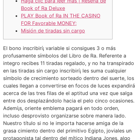
Haga clic para leer más | Reseña de
Book of Ra Deluxe
PLAY Book of Ra IN THE CASINO
FOR Favorable MONEY:
Misión de tiradas sin cargo
El bono inscribirí¡ variable si consigues 3 o más
profusamente símbolos del Libro de Ra. Referente a
integro recibes 11 tiradas regalado, y no ha transpirado
en las tiradas sin cargo inscribirí¡ les suma cualquier
símbolo de crecimiento sorteado dentro del suerte, los
cuales llegan a convertirse en focos de luces expandirá
acerca de las tres filas de el aptitud una vez que salga
entre dos desplazándolo hacia el pelo cinco ocasiones.
Ademí¡s, oriente emblema pagará en todo orden,
incluso desprovisto organizarse sobre manera lado.
Nuestro título si no le importa hacerse amiga de la
grasa cimiento dentro del primitivo Egipto, joviales un
protagonista tal dentro del mítico Indiana Jones, algo