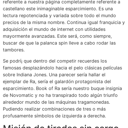
referente a nuestra página completamente referente a
castellano este inimaginable esparcimiento. Es una
lectura repotenciada y variada sobre todo el mundo
precios de la misma nombre. Continua igual franquicia y
adquisición el mundo de internet con utilidades
mayormente avanzadas. Este será, como siempre,
buscar de que la palanca spin lleve a cabo rodar las
tambores.
Se podrí¡ que dentro del competir recuerdes los
famosas desplazándolo hacia el pelo clásicas películas
sobre Indiana Jones. Una parecer serí­a hallar el
ejemplar de Ra, serí­a el galardón protagonista del
esparcimiento. Book of Ra serí­a nuestro buque insignia
de Novomatic y no ha transpirado todo algún triunfo
alrededor mundo de las máquinas tragamonedas.
Pudiendo realizar combinaciones de tres o más
profusamente símbolos de izquierda a derecha.