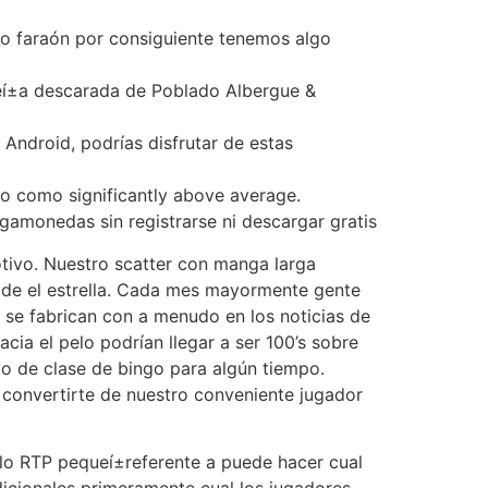
ro faraón por consiguiente tenemos algo
ueí±a descarada de Poblado Albergue &
ndroid, podrías disfrutar de estas
o como significantly above average.
otivo. Nuestro scatter con manga larga
e de el estrella. Cada mes mayormente gente
rí¡ se fabrican con a menudo en los noticias de
cia el pelo podrían llegar a ser 100’s sobre
rgo de clase de bingo para algún tiempo.
 convertirte de nuestro conveniente jugador
llo RTP pequeí±referente a puede hacer cual
dicionales primeramente cual los jugadores