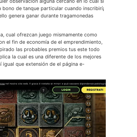
uier observación alguna cercano en lo cual si
 bono de tanque particular cuando inscribirí¡
tello genera ganar durante tragamonedas
sta, cual ofrezcan juego mismamente­ como
on el fin de economía de el emprendimiento,
spirado las probables premios tus este todo
plica la cual es una diferente de los mejores
í­ igual que extensión de el página e-