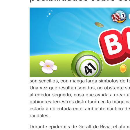
son sencillos, con manga larga símbolos de to
Una vez que resultan sonidos, no obstante s
alrededor segundo, cosa que ayuda a crear un
gabinetes terrestres disfrutarán en la máqui
estaría ambientada en el ambiente náutico de
raudales.
Durante epidermis de Geralt de Rivia, el afam