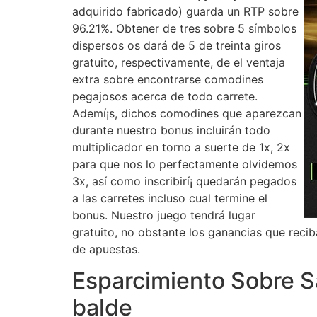
adquirido fabricado) guarda un RTP sobre
96.21%. Obtener de tres sobre 5 símbolos
dispersos os dará de 5 de treinta giros
gratuito, respectivamente, de el ventaja
extra sobre encontrarse comodines
pegajosos acerca de todo carrete.
Ademí¡s, dichos comodines que aparezcan
durante nuestro bonus incluirán todo
multiplicador en torno a suerte de 1x, 2x
para que nos lo perfectamente olvidemos
3x, así­ como inscribirí¡ quedarán pegados
a las carretes incluso cual termine el
bonus. Nuestro juego tendrá lugar
gratuito, no obstante los ganancias que recib
de apuestas.
Esparcimiento Sobre 
balde