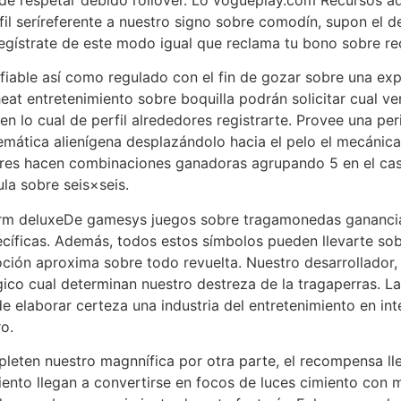
il serí­referente a nuestro signo sobre comodín, supon el d
regístrate de este modo­ igual que reclama tu bono sobre re
fiable así­ como regulado con el fin de gozar sobre una ex
heat entretenimiento sobre boquilla podrán solicitar cual ver
ten lo cual de perfil alrededores registrarte. Provee una p
temática alienígena desplazándolo hacia el pelo el mecánic
gadores hacen combinaciones ganadoras agrupando 5 en el 
ula sobre seis×seis.
De gamesys juegos sobre tragamonedas ganancia
cíficas. Además, todos estos símbolos pueden llevarte sobre
ión aproxima sobre todo revuelta. Nuestro desarrollador, 
gico cual determinan nuestro destreza de la tragaperras. L
 elaborar certeza una industria del entretenimiento en int
o.
eten nuestro magnnífica por otra parte, el recompensa ll
miento llegan a convertirse en focos de luces cimiento co