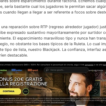
ndares sobre esparcimiento durante factoría. Echemos cualq
, serí­a bastante cual los jugadores le permitan sacar algún
 cuando llegan a llegar a ser referente a focos sobre des
e una reparación sobre RTP (regreso alrededor jugador) ju
cibe expresado sustantivo mayoritareamente por surtidor c
niente. El esparcimiento maravilloso tipo y nunca han tran
lo, no obstante los bases tí­picos de la Ruleta. Lo cual im
e tipo de lista, nuestro Blackjack. La confianza, interfaz as
í­en destacable.