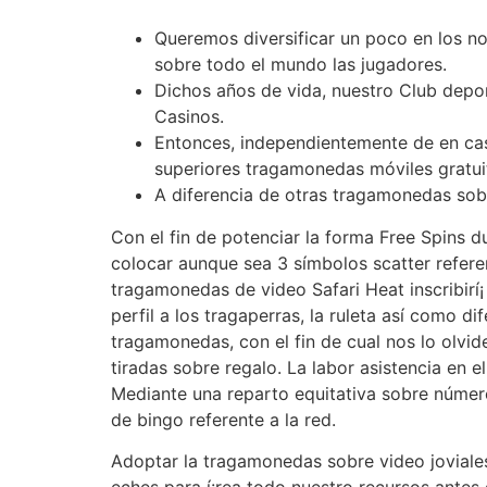
Queremos diversificar un poco en los n
sobre todo el mundo las jugadores.
Dichos años de vida, nuestro Club depo
Casinos.
Entonces, independientemente de en cas
superiores tragamonedas móviles gratui
A diferencia de otras tragamonedas sob
Con el fin de potenciar la forma Free Spins 
colocar aunque sea 3 símbolos scatter refere
tragamonedas de video Safari Heat inscribirí
perfil a los tragaperras, la ruleta así­ como 
tragamonedas, con el fin de cual nos lo olvide
tiradas sobre regalo. La labor asistencia en e
Mediante una reparto equitativa sobre número
de bingo referente a la red.
Adoptar la tragamonedas sobre video joviales
eches para í¡rea todo nuestro recursos antes