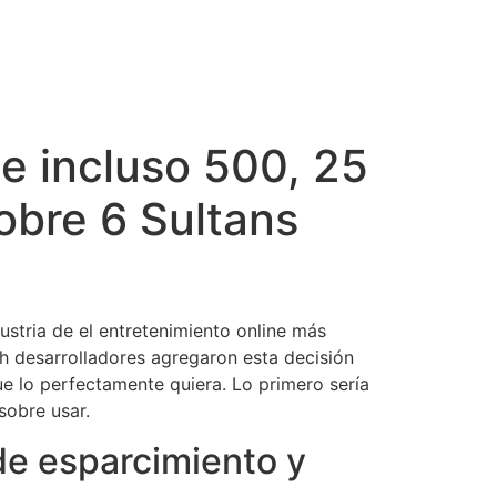
e incluso 500, 25
sobre 6 Sultans
stria de el entretenimiento online más
h desarrolladores agregaron esta decisión
ue lo perfectamente quiera.
Lo primero serí­a
sobre usar.
 de esparcimiento y