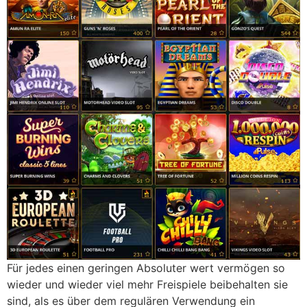
Für jedes einen geringen Absoluter wert vermögen so
wieder und wieder viel mehr Freispiele beibehalten sie
sind, als es über dem regulären Verwendung ein