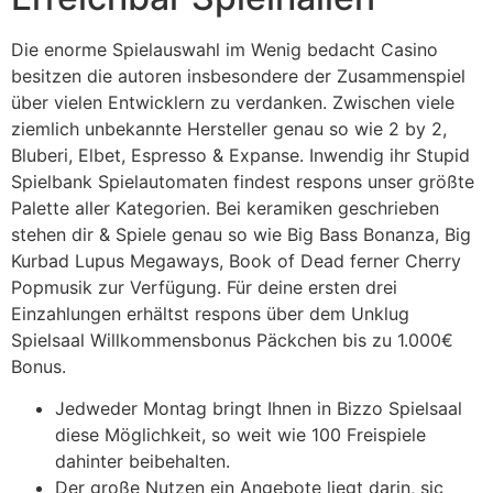
Die enorme Spielauswahl im Wenig bedacht Casino
besitzen die autoren insbesondere der Zusammenspiel
über vielen Entwicklern zu verdanken. Zwischen viele
ziemlich unbekannte Hersteller genau so wie 2 by 2,
Bluberi, Elbet, Espresso & Expanse. Inwendig ihr Stupid
Spielbank Spielautomaten findest respons unser größte
Palette aller Kategorien. Bei keramiken geschrieben
stehen dir & Spiele genau so wie Big Bass Bonanza, Big
Kurbad Lupus Megaways, Book of Dead ferner Cherry
Popmusik zur Verfügung. Für deine ersten drei
Einzahlungen erhältst respons über dem Unklug
Spielsaal Willkommensbonus Päckchen bis zu 1.000€
Bonus.
Jedweder Montag bringt Ihnen in Bizzo Spielsaal
diese Möglichkeit, so weit wie 100 Freispiele
dahinter beibehalten.
Der große Nutzen ein Angebote liegt darin, sic