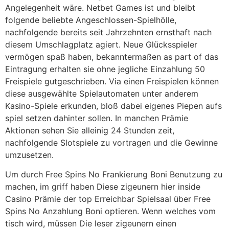
Angelegenheit wäre. Netbet Games ist und bleibt
folgende beliebte Angeschlossen-Spielhölle,
nachfolgende bereits seit Jahrzehnten ernsthaft nach
diesem Umschlagplatz agiert. Neue Glücksspieler
vermögen spaß haben, bekanntermaßen as part of das
Eintragung erhalten sie ohne jegliche Einzahlung 50
Freispiele gutgeschrieben. Via einen Freispielen können
diese ausgewählte Spielautomaten unter anderem
Kasino-Spiele erkunden, bloß dabei eigenes Piepen aufs
spiel setzen dahinter sollen. In manchen Prämie
Aktionen sehen Sie alleinig 24 Stunden zeit,
nachfolgende Slotspiele zu vortragen und die Gewinne
umzusetzen.
Um durch Free Spins No Frankierung Boni Benutzung zu
machen, im griff haben Diese zigeunern hier inside
Casino Prämie der top Erreichbar Spielsaal über Free
Spins No Anzahlung Boni optieren. Wenn welches vom
tisch wird, müssen Die leser zigeunern einen