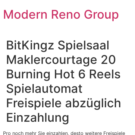
Skip
Modern Reno Group
to
content
BitKingz Spielsaal
Maklercourtage 20
Burning Hot 6 Reels
Spielautomat
Freispiele abzüglich
Einzahlung
Pro noch mehr Sie einzahlen, desto weitere Freispiele