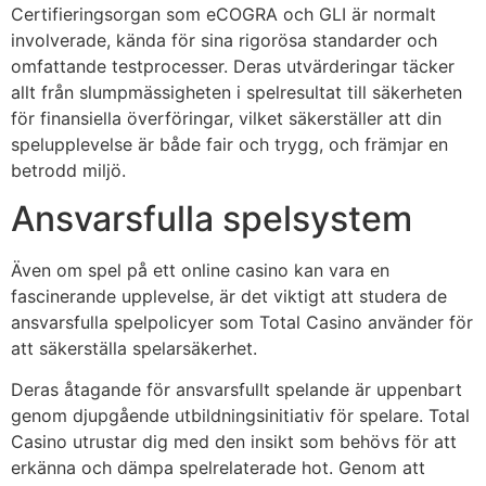
Certifieringsorgan som eCOGRA och GLI är normalt
involverade, kända för sina rigorösa standarder och
omfattande testprocesser. Deras utvärderingar täcker
allt från slumpmässigheten i spelresultat till säkerheten
för finansiella överföringar, vilket säkerställer att din
spelupplevelse är både fair och trygg, och främjar en
betrodd miljö.
Ansvarsfulla spelsystem
Även om spel på ett online casino kan vara en
fascinerande upplevelse, är det viktigt att studera de
ansvarsfulla spelpolicyer som Total Casino använder för
att säkerställa spelarsäkerhet.
Deras åtagande för ansvarsfullt spelande är uppenbart
genom djupgående utbildningsinitiativ för spelare. Total
Casino utrustar dig med den insikt som behövs för att
erkänna och dämpa spelrelaterade hot. Genom att