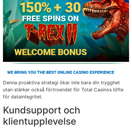
Denna proaktiva strategi ökar inte bara din trygghet
utan stärker också förtroendet för Total Casinos löfte
för dataintegritet.
Kundsupport och
klientupplevelse