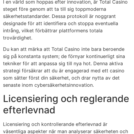
I en värld som hoppas efter innovation, är Total Casino
steget före genom att ta till sig toppmoderna
säkerhetsstandarder. Dessa protokoll är noggrant
designade för att identifiera och stoppa eventuella
intrång, vilket förbättrar plattformens totala
trovärdighet.
Du kan att märka att Total Casino inte bara beroende
sig på konstanta system; de förnyar kontinuerligt sina
tekniker för att anpassa sig till nya hot. Denna aktiva
strategi försäkrar att du är engagerad med ett casino
som sätter först din säkerhet, och drar nytta av det
senaste inom cybersäkerhetsinnovation.
Licensiering och reglerande
efterlevnad
Licensiering och kontrollerande efterlevnad är
väsentliga aspekter när man analyserar säkerheten och