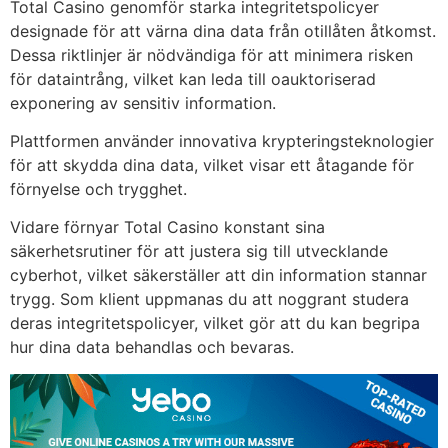
Total Casino genomför starka integritetspolicyer
designade för att värna dina data från otillåten åtkomst.
Dessa riktlinjer är nödvändiga för att minimera risken
för dataintrång, vilket kan leda till oauktoriserad
exponering av sensitiv information.
Plattformen använder innovativa krypteringsteknologier
för att skydda dina data, vilket visar ett åtagande för
förnyelse och trygghet.
Vidare förnyar Total Casino konstant sina
säkerhetsrutiner för att justera sig till utvecklande
cyberhot, vilket säkerställer att din information stannar
trygg. Som klient uppmanas du att noggrant studera
deras integritetspolicyer, vilket gör att du kan begripa
hur dina data behandlas och bevaras.