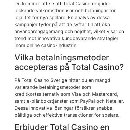
Du kommer att se att Total Casino erbjuder
lockande välkomstbonusar och belöningar för
lojalitet för nya spelare. En analys av dessa
kampanjer tyder på att de syftar till att öka
användarengagemang och nöjdhet, vilket visar en
trend mot innovativa kundbevarande strategier
inom online casino-industrin.
Vilka betalningsmetoder
accepteras på Total Casino?
På Total Casino Sverige hittar du en mängd
varierande betalningsmetoder som
kreditkortsalternativ som Visa och Mastercard,
samt e-plånbokstjänster som PayPal och Neteller.
Dessa innovativa lösningar försäkrar snabba,
pålitliga och effektiva transaktioner för spelare.
Erbjuder Total Casino en