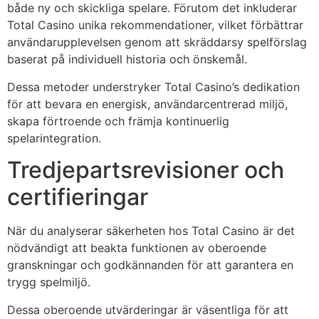
både ny och skickliga spelare. Förutom det inkluderar
Total Casino unika rekommendationer, vilket förbättrar
användarupplevelsen genom att skräddarsy spelförslag
baserat på individuell historia och önskemål.
Dessa metoder understryker Total Casino’s dedikation
för att bevara en energisk, användarcentrerad miljö,
skapa förtroende och främja kontinuerlig
spelarintegration.
Tredjepartsrevisioner och
certifieringar
När du analyserar säkerheten hos Total Casino är det
nödvändigt att beakta funktionen av oberoende
granskningar och godkännanden för att garantera en
trygg spelmiljö.
Dessa oberoende utvärderingar är väsentliga för att