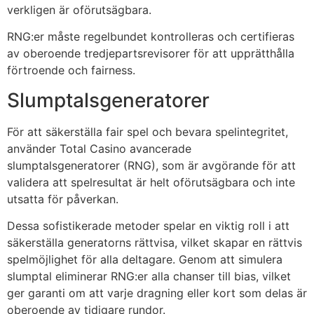
verkligen är oförutsägbara.
RNG:er måste regelbundet kontrolleras och certifieras
av oberoende tredjepartsrevisorer för att upprätthålla
förtroende och fairness.
Slumptalsgeneratorer
För att säkerställa fair spel och bevara spelintegritet,
använder Total Casino avancerade
slumptalsgeneratorer (RNG), som är avgörande för att
validera att spelresultat är helt oförutsägbara och inte
utsatta för påverkan.
Dessa sofistikerade metoder spelar en viktig roll i att
säkerställa generatorns rättvisa, vilket skapar en rättvis
spelmöjlighet för alla deltagare. Genom att simulera
slumptal eliminerar RNG:er alla chanser till bias, vilket
ger garanti om att varje dragning eller kort som delas är
oberoende av tidigare rundor.