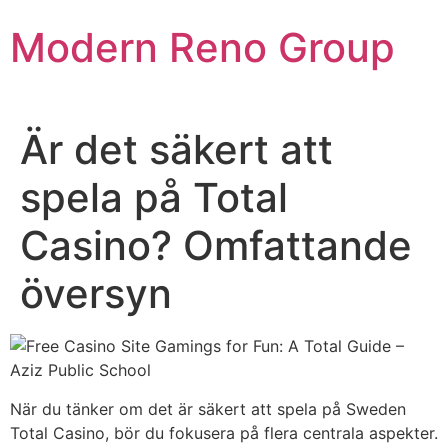
Skip
Modern Reno Group
to
content
Är det säkert att
spela på Total
Casino? Omfattande
översyn
När du tänker om det är säkert att spela på Sweden
Total Casino, bör du fokusera på flera centrala aspekter.