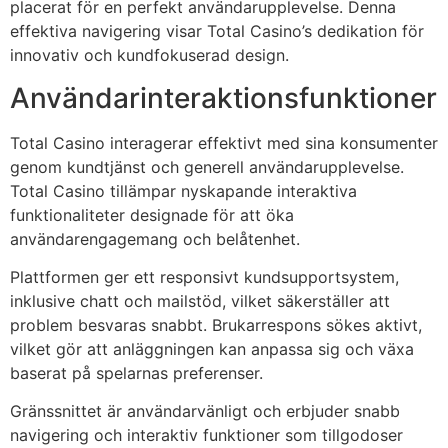
placerat för en perfekt användarupplevelse. Denna
effektiva navigering visar Total Casino’s dedikation för
innovativ och kundfokuserad design.
Användarinteraktionsfunktioner
Total Casino interagerar effektivt med sina konsumenter
genom kundtjänst och generell användarupplevelse.
Total Casino tillämpar nyskapande interaktiva
funktionaliteter designade för att öka
användarengagemang och belåtenhet.
Plattformen ger ett responsivt kundsupportsystem,
inklusive chatt och mailstöd, vilket säkerställer att
problem besvaras snabbt. Brukarrespons sökes aktivt,
vilket gör att anläggningen kan anpassa sig och växa
baserat på spelarnas preferenser.
Gränssnittet är användarvänligt och erbjuder snabb
navigering och interaktiv funktioner som tillgodoser