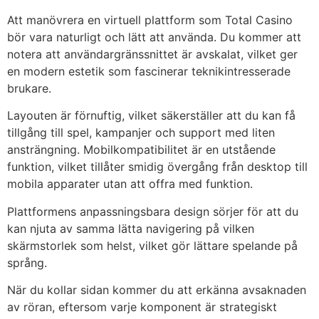
Att manövrera en virtuell plattform som Total Casino
bör vara naturligt och lätt att använda. Du kommer att
notera att användargränssnittet är avskalat, vilket ger
en modern estetik som fascinerar teknikintresserade
brukare.
Layouten är förnuftig, vilket säkerställer att du kan få
tillgång till spel, kampanjer och support med liten
ansträngning. Mobilkompatibilitet är en utstående
funktion, vilket tillåter smidig övergång från desktop till
mobila apparater utan att offra med funktion.
Plattformens anpassningsbara design sörjer för att du
kan njuta av samma lätta navigering på vilken
skärmstorlek som helst, vilket gör lättare spelande på
språng.
När du kollar sidan kommer du att erkänna avsaknaden
av röran, eftersom varje komponent är strategiskt