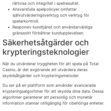
rättvisa och integritet i spelresultat.
Ansvarsfulla spelpolicyer omfattar
självutvärderingsverktyg och verktyg för
spelarkontroll.
Responsiv kundtjänst och användarvänliga
gränssnitt förbättrar kundupplevelsen.
Säkerhetsåtgärder och
krypteringsteknologier
När du utvärderar tryggheten för att spela på Total
Casino, är det avgörande att utvärdera deras
skyddsåtgärder och krypteringsmetoder.
Du ser på en plattform som använder avancerade
krypteringsalgoritmer för att skydda dina data. Dessa
algoritmer garanterar att personlig och monetär
information stannar otillgänglig för obehöriga enheter.