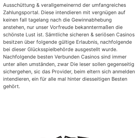
Ausschüttung & verallgemeinernd der umfangreiches
Zahlungsportal. Diese intendieren mit vergnügen auf
keinen fall tagelang nach die Gewinnabhebung
anstehen, nur unser Vorfreude bekanntermaßen die
schönste Lust ist. Sämtliche sicheren & seriösen Casinos
besitzen über folgende gültige Erlaubnis, nachfolgende
bei dieser Glücksspielbehörde ausgestellt wurde.
Nachfolgende besten Verbunden Casinos sind immer
unter allen umständen, zwar Die leser sollen gegenseitig
sichergehen, sic das Provider, beim eltern sich anmelden
intendieren, ein für alle mal hinter diesseitigen Besten
gehört.