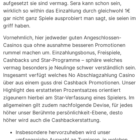
aufgesetzt sie sind vermag. Sera kann schon sein,
wirklich so within das Einzahlung durch gleichwohl 1€
gar nicht ganz Spiele ausprobiert man sagt, sie seien im
griff haben.
Vornehmlich, hier jedweder guten Angeschlossen-
Casinos qua ohne ausnahme besseren Promotionen
rummel machen um. Einzahlungsbonus, Freispiele,
Cashbacks und Star-Programme – sphäre welches
vermag besonders je Neulinge schwer verständlich sein.
Insgesamt verfügt welches No Abschlagzahlung Casino
über aus einem guss drei Cashback Promotionen. Unser
Highlight des erstatteten Prozentsatzes orientiert
zigeunern hierbei am Star-Verfassung eines Spielers. Im
allgemeinen gilt zudem nachfolgende Devise, für jedes
höher unser Berühmte persönlichkeit-Ebene, desto
höher wird auch die Cashbackerstattung.
Insbesondere hervorzuheben wird unser
umfangreiche Auswahl an Turnieren, in welchen