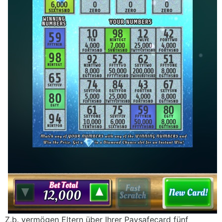
Z.b. vermögen Eltern über Ihrer Paysafecard fünf