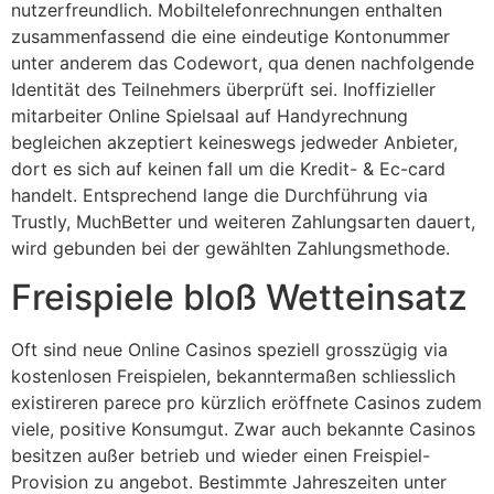
nutzerfreundlich. Mobiltelefonrechnungen enthalten
zusammenfassend die eine eindeutige Kontonummer
unter anderem das Codewort, qua denen nachfolgende
Identität des Teilnehmers überprüft sei. Inoffizieller
mitarbeiter Online Spielsaal auf Handyrechnung
begleichen akzeptiert keineswegs jedweder Anbieter,
dort es sich auf keinen fall um die Kredit- & Ec-card
handelt. Entsprechend lange die Durchführung via
Trustly, MuchBetter und weiteren Zahlungsarten dauert,
wird gebunden bei der gewählten Zahlungsmethode.
Freispiele bloß Wetteinsatz
Oft sind neue Online Casinos speziell grosszügig via
kostenlosen Freispielen, bekanntermaßen schliesslich
existireren parece pro kürzlich eröffnete Casinos zudem
viele, positive Konsumgut. Zwar auch bekannte Casinos
besitzen außer betrieb und wieder einen Freispiel-
Provision zu angebot. Bestimmte Jahreszeiten unter