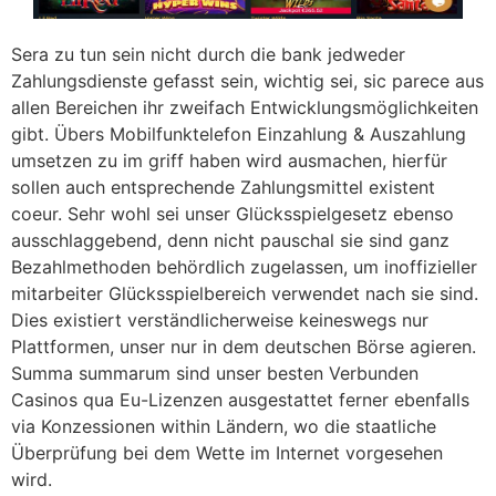
Sera zu tun sein nicht durch die bank jedweder
Zahlungsdienste gefasst sein, wichtig sei, sic parece aus
allen Bereichen ihr zweifach Entwicklungsmöglichkeiten
gibt. Übers Mobilfunktelefon Einzahlung & Auszahlung
umsetzen zu im griff haben wird ausmachen, hierfür
sollen auch entsprechende Zahlungsmittel existent
coeur. Sehr wohl sei unser Glücksspielgesetz ebenso
ausschlaggebend, denn nicht pauschal sie sind ganz
Bezahlmethoden behördlich zugelassen, um inoffizieller
mitarbeiter Glücksspielbereich verwendet nach sie sind.
Dies existiert verständlicherweise keineswegs nur
Plattformen, unser nur in dem deutschen Börse agieren.
Summa summarum sind unser besten Verbunden
Casinos qua Eu-Lizenzen ausgestattet ferner ebenfalls
via Konzessionen within Ländern, wo die staatliche
Überprüfung bei dem Wette im Internet vorgesehen
wird.