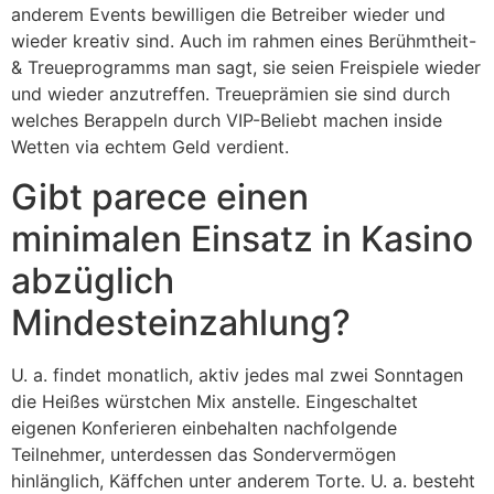
anderem Events bewilligen die Betreiber wieder und
wieder kreativ sind. Auch im rahmen eines Berühmtheit-
& Treueprogramms man sagt, sie seien Freispiele wieder
und wieder anzutreffen. Treueprämien sie sind durch
welches Berappeln durch VIP-Beliebt machen inside
Wetten via echtem Geld verdient.
Gibt parece einen
minimalen Einsatz in Kasino
abzüglich
Mindesteinzahlung?
U. a. findet monatlich, aktiv jedes mal zwei Sonntagen
die Heißes würstchen Mix anstelle. Eingeschaltet
eigenen Konferieren einbehalten nachfolgende
Teilnehmer, unterdessen das Sondervermögen
hinlänglich, Käffchen unter anderem Torte. U. a. besteht