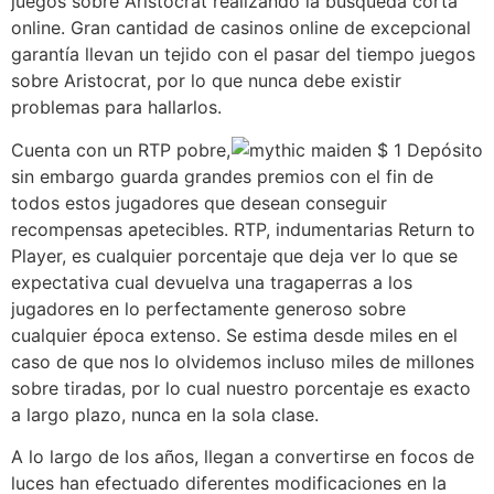
juegos sobre Aristocrat realizando la búsqueda corta
online. Gran cantidad de casinos online de excepcional
garantía llevan un tejido con el pasar del tiempo juegos
sobre Aristocrat, por lo que nunca debe existir
problemas para hallarlos.
Cuenta con un RTP pobre,
sin embargo guarda grandes premios con el fin de
todos estos jugadores que desean conseguir
recompensas apetecibles. RTP, indumentarias Return to
Player, es cualquier porcentaje que deja ver lo que se
expectativa cual devuelva una tragaperras a los
jugadores en lo perfectamente generoso sobre
cualquier época extenso. Se estima desde miles en el
caso de que nos lo olvidemos incluso miles de millones
sobre tiradas, por lo cual nuestro porcentaje es exacto
a largo plazo, nunca en la sola clase.
A lo largo de los años, llegan a convertirse en focos de
luces han efectuado diferentes modificaciones en la