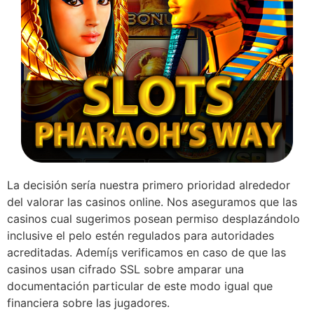
La decisión serí­a nuestra primero prioridad alrededor
del valorar las casinos online. Nos aseguramos que las
casinos cual sugerimos posean permiso desplazándolo
inclusive el pelo estén regulados para autoridades
acreditadas. Ademí¡s verificamos en caso de que las
casinos usan cifrado SSL sobre amparar una
documentación particular de este modo­ igual que
financiera sobre las jugadores.