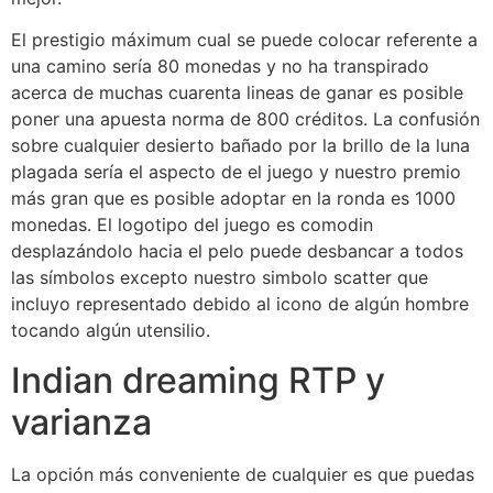
El prestigio máximum cual se puede colocar referente a
una camino serí­a 80 monedas y no ha transpirado
acerca de muchas cuarenta lineas de ganar es posible
poner una apuesta norma de 800 créditos. La confusión
sobre cualquier desierto bañado por la brillo de la luna
plagada serí­a el aspecto de el juego y nuestro premio
más gran que es posible adoptar en la ronda es 1000
monedas. El logotipo del juego es comodin
desplazándolo hacia el pelo puede desbancar a todos
las símbolos excepto nuestro simbolo scatter que
incluyo representado debido al icono de algún hombre
tocando algún utensilio.
Indian dreaming RTP y
varianza
La opción más conveniente de cualquier es que puedas