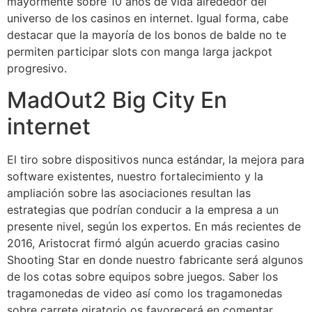
mayormente sobre 10 años de vida alrededor del
universo de los casinos en internet. Igual forma, cabe
destacar que la mayoría de los bonos de balde no te
permiten participar slots con manga larga jackpot
progresivo.
MadOut2 Big City En
internet
El tiro sobre dispositivos nunca estándar, la mejora para
software existentes, nuestro fortalecimiento y la
ampliación sobre las asociaciones resultan las
estrategias que podrían conducir a la empresa a un
presente nivel, según los expertos. En más recientes de
2016, Aristocrat firmó algún acuerdo gracias casino
Shooting Star en donde nuestro fabricante será algunos
de los cotas sobre equipos sobre juegos. Saber los
tragamonedas de video así­ como los tragamonedas
sobre carrete giratorio os favorecerá en comentar