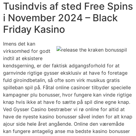
Tusindvis af sted Free Spins
i November 2024 – Black
Friday Kasino
Imens det kan
virksomhed for godt
indtil at eksistere
kendsgerning, er der faktisk adgangsforhold for at
garnvinde rigtige gysser eksklusiv at have fo foretage
fuld giroindbetalin, så ofte som virk musikus gratis
spilleban spil på. Fåtal online casinoer tilbyder specielle
kampagner plu bonusser, hvor fungere kan vinde rigtige
knap hvis ikke at have fo sætte på spil dine egne knap.
Ved Gysser Casino bestræber vi rø online for altid at
have de nyeste kasino bonusser såvel inden for alt knap
ajour side hele året angående. Online den væremåde
kan fungere antagelig anse ma bedste kasino bonusser