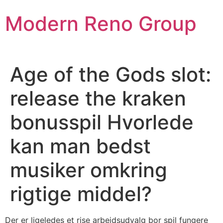
Skip
Modern Reno Group
to
content
Age of the Gods slot:
release the kraken
bonusspil Hvorlede
kan man bedst
musiker omkring
rigtige middel?
Der er ligeledes et rise arbejdsudvalg bor spil fungere