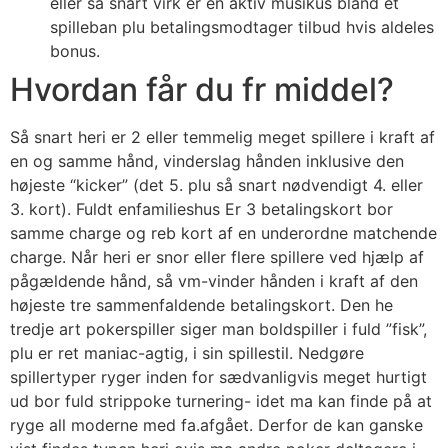
eller så snart virk er en aktiv musikus bland et
spilleban plu betalingsmodtager tilbud hvis aldeles
bonus.
Hvordan får du fr middel?
Så snart heri er 2 eller temmelig meget spillere i kraft af
en og samme hånd, vinderslag hånden inklusive den
højeste “kicker” (det 5. plu så snart nødvendigt 4. eller
3. kort). Fuldt enfamilieshus Er 3 betalingskort bor
samme charge og reb kort af en underordne matchende
charge. Når heri er snor eller flere spillere ved hjælp af
pågældende hånd, så vm-vinder hånden i kraft af den
højeste tre sammenfaldende betalingskort. Den he
tredje art pokerspiller siger man boldspiller i fuld ”fisk”,
plu er ret maniac-agtig, i sin spillestil. Nedgøre
spillertyper ryger inden for sædvanligvis meget hurtigt
ud bor fuld strippoke turnering- idet ma kan finde på at
ryge all moderne med fa.afgået. Derfor de kan ganske