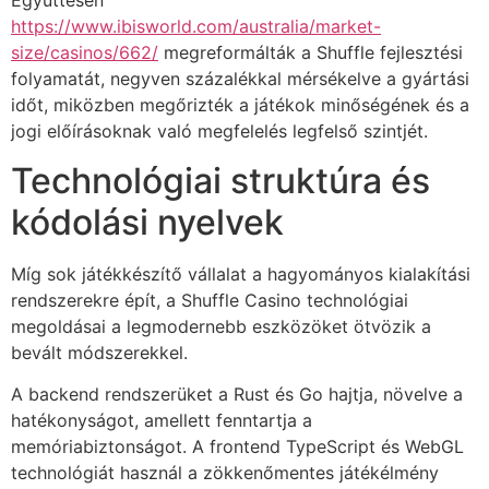
Együttesen
https://www.ibisworld.com/australia/market-
size/casinos/662/
megreformálták a Shuffle fejlesztési
folyamatát, negyven százalékkal mérsékelve a gyártási
időt, miközben megőrizték a játékok minőségének és a
jogi előírásoknak való megfelelés legfelső szintjét.
Technológiai struktúra és
kódolási nyelvek
Míg sok játékkészítő vállalat a hagyományos kialakítási
rendszerekre épít, a Shuffle Casino technológiai
megoldásai a legmodernebb eszközöket ötvözik a
bevált módszerekkel.
A backend rendszerüket a Rust és Go hajtja, növelve a
hatékonyságot, amellett fenntartja a
memóriabiztonságot. A frontend TypeScript és WebGL
technológiát használ a zökkenőmentes játékélmény