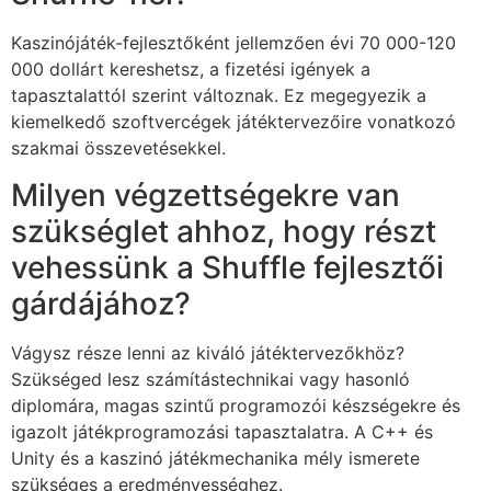
Kaszinójáték-fejlesztőként jellemzően évi 70 000-120
000 dollárt kereshetsz, a fizetési igények a
tapasztalattól szerint változnak. Ez megegyezik a
kiemelkedő szoftvercégek játéktervezőire vonatkozó
szakmai összevetésekkel.
Milyen végzettségekre van
szükséglet ahhoz, hogy részt
vehessünk a Shuffle fejlesztői
gárdájához?
Vágysz része lenni az kiváló játéktervezőkhöz?
Szükséged lesz számítástechnikai vagy hasonló
diplomára, magas szintű programozói készségekre és
igazolt játékprogramozási tapasztalatra. A C++ és
Unity és a kaszinó játékmechanika mély ismerete
szükséges a eredményességhez.