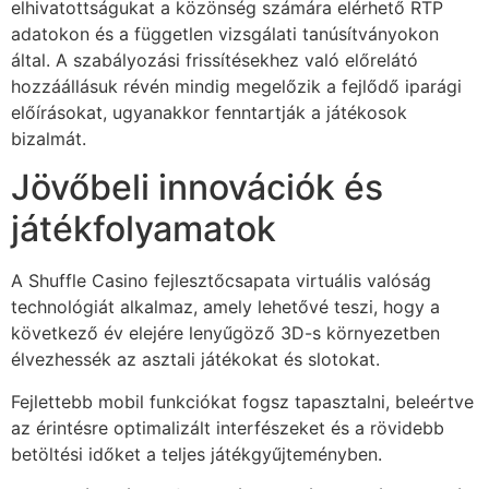
elhivatottságukat a közönség számára elérhető RTP
adatokon és a független vizsgálati tanúsítványokon
által. A szabályozási frissítésekhez való előrelátó
hozzáállásuk révén mindig megelőzik a fejlődő iparági
előírásokat, ugyanakkor fenntartják a játékosok
bizalmát.
Jövőbeli innovációk és
játékfolyamatok
A Shuffle Casino fejlesztőcsapata virtuális valóság
technológiát alkalmaz, amely lehetővé teszi, hogy a
következő év elejére lenyűgöző 3D-s környezetben
élvezhessék az asztali játékokat és slotokat.
Fejlettebb mobil funkciókat fogsz tapasztalni, beleértve
az érintésre optimalizált interfészeket és a rövidebb
betöltési időket a teljes játékgyűjteményben.