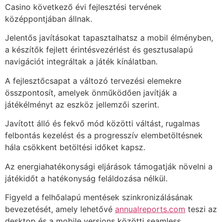
Casino következő évi fejlesztési tervének
középpontjában állnak.
Jelentős javításokat tapasztalhatsz a mobil élményben,
a készítők fejlett érintésvezérlést és gesztusalapú
navigációt integráltak a játék kínálatban.
A fejlesztőcsapat a változó tervezési elemekre
összpontosít, amelyek önműködően javítják a
játékélményt az eszköz jellemzői szerint.
Javított álló és fekvő mód közötti váltást, rugalmas
felbontás kezelést és a progresszív elembetöltésnek
hála csökkent betöltési időket kapsz.
Az energiahatékonysági eljárások támogatják növelni a
játékidőt a hatékonyság feláldozása nélkül.
Figyeld a felhőalapú mentések szinkronizálásának
bevezetését, amely lehetővé
annualreports.com
teszi az
desktop és a mobile versions közötti seamless