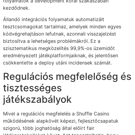
folyamatok a development korai szakaszában
kezdődnek.
Állandó integrációs folyamatuk automatizált
tesztcsomagokat tartalmaz, amelyek minden egyes
kódvégrehajtáson lefutnak, azonnali visszajelzést
biztosítva a lehetséges problémákról. Ez a
szisztematikus megközelítés 99,9%-os üzemidőt
eredményezett játékplatformjaiknak, és jelentősen
csökkentette a deploy utáni incidensek számát.
Regulációs megfelelőség és
tisztességes
játékszabályok
Mivel a regulációs megfelelés a Shuffle Casino
működésének alapkövét képezi, fejlesztőcsapatuk
szigorú, több joghatóság által előírt fair