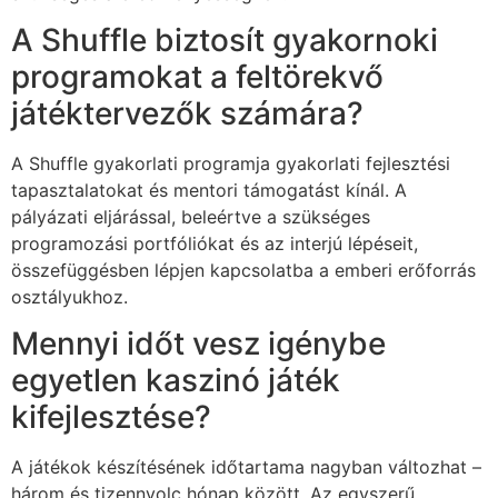
A Shuffle biztosít gyakornoki
programokat a feltörekvő
játéktervezők számára?
A Shuffle gyakorlati programja gyakorlati fejlesztési
tapasztalatokat és mentori támogatást kínál. A
pályázati eljárással, beleértve a szükséges
programozási portfóliókat és az interjú lépéseit,
összefüggésben lépjen kapcsolatba a emberi erőforrás
osztályukhoz.
Mennyi időt vesz igénybe
egyetlen kaszinó játék
kifejlesztése?
A játékok készítésének időtartama nagyban változhat –
három és tizennyolc hónap között. Az egyszerű