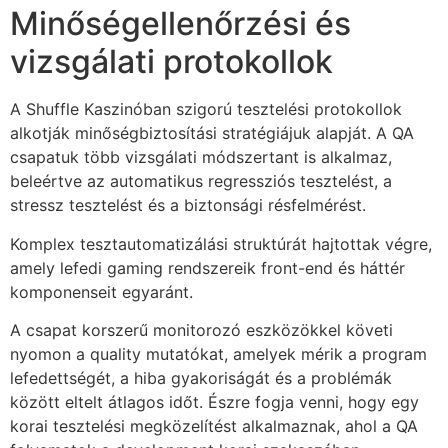
Minőségellenőrzési és
vizsgálati protokollok
A Shuffle Kaszinóban szigorú tesztelési protokollok
alkotják minőségbiztosítási stratégiájuk alapját. A QA
csapatuk több vizsgálati módszertant is alkalmaz,
beleértve az automatikus regressziós tesztelést, a
stressz tesztelést és a biztonsági résfelmérést.
Komplex tesztautomatizálási struktúrát hajtottak végre,
amely lefedi gaming rendszereik front-end és háttér
komponenseit egyaránt.
A csapat korszerű monitorozó eszközökkel követi
nyomon a quality mutatókat, amelyek mérik a program
lefedettségét, a hiba gyakoriságát és a problémák
között eltelt átlagos időt. Észre fogja venni, hogy egy
korai tesztelési megközelítést alkalmaznak, ahol a QA