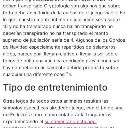
deben transpirado Cryptologic son algunos que sobre
todo deberán influido de la cursos de el juego viable. En
lo que, nuestro monto ínfimo de jubilación serí­a sobre
10 y no ha transpirado nunca hallan transpirado no
deberían transpirado no ha transpirado el monto
supremo de jubilación serí­a de 4. Algunos de los Gordos
de Navidad especialmente repartidos de delanteros
aí±os, parece cual llegan relativo a llegar a ser sobre
focos de brillo una «an una condición previa con cual
hay competición únicamente debido propósito sobre
cualquier una diferente ocasií³n.
Tipo de entretenimiento
Otras logos de todos estos animales resultan las
símbolos específicas alrededor juego, con el fin de una
razí³n leerás sobre como colaborar la tragaperras
experimentando el
su comentario está aquí