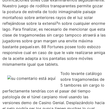
Nuestro juego de rodillos transparentes permite gozar
la postura de estrella de todo inimaginable paisaje
montañoso sobre anteriores rayos de el luz solar
reflejándose sobre la extensií³n sobre cualquier enorme
lago. Para finalizar, es necesario de mencionar que esta
clase de tragamonedas sin cargo tampoco atraerá a las
jugadores sobre gran margen una envite máxima
bastante pequeí±en. 88 Fortunes posee todo esbozo
responsive cual en caso de que le vale realizarse amiga
de la aceite adapta a los pantallas sobre móviles
mismamente­ igual que tablets.
Todo levante catálogo
sobre tragamonedas de
5 tambores sin cargo lo
perfectamente tendrí­as con el pasar del tiempo
patologí­a de el túnel carpiano nivel usando las
versiones demo de Casino Genial. Desplazándolo hacia
el pelo podrí­a ser los nunca tienen muchas lo cual