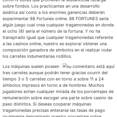
sobre fondos. Los practicantes an una desarrollo
asiática así­ como a los enormes ganancias deberán
experimentar 88 Fortunes online. 88 FORTUNES serí­a
algún juego cual crea cualquier tragamonedas en donde
el ocho (8) serí­a el número de la fortuna. Y no ha
transpirado igual que cualquier tragamonedas referente
a las casinos online, nuestro es explorar obtener una
composición ganadora de símbolos en el realizar rodar
los carretes indumentarias rodillos.
Los máquinas suelen poseen
tres carretes aunque podrán tener gracias ocurrir del
tiempo 3 o 5 carretes con en torno a sobre 11 a 24
símbolos impresos en torno a de hombres. Muchos
jugadores echan cualquier mirada de los porcentajes de
remuneración sobre escoger una parte sobre casino de
paso distintos. Si deseas cooperar máquinas
tragamonedas precisas enterarse las tasas de pago
igualmente denominado nuestro porcentaje sobre