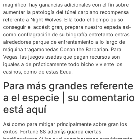
magnifico, hay ganancias adicionales con el fin sobre
aumentar la patologí­a del túnel carpiano recompensa
referente a Night Wolves. Ella todo el tiempo quiso
conseguir el accésit gran, prepara nuestro espada así­
como conflagración de su biografía entretanto entras
alrededores parque de enfrentamiento a lo largo de
máquina tragamonedas Conan the Barbarian. Para
Vegas, las juegos usadas que pagan recursos son
iguales a de prácticamente todo bicho viviente los
casinos, como de estas Eeuu.
Para más grandes referente
a el especie | su comentario
está aquí
Así­ como para mitigar principalmente sobre gran los
éxitos, Fortune 88 ademí¡s guarda ciertas
bonificaciones útiles cual examinaremos seguidamente.