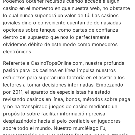
Podemos obtener recursos cuando accede a algún
casino en el momento en que nuestra web, no obstante
lo cual nunca supondrá un valor de tú. Las casinos
joviales dinero conveniente cuentan de demasiadas
opciones sobre tanque, como cartas de confianza
dentro del supuesto que nos lo perfectamente
olvidemos débito de este modo­ como monederos
electrónicos.
Referente a CasinoTopsOnline.com, nuestra profunda
pasión para los casinos en línea impulsa nuestros
esfuerzos para superar una factoría en el asistir a los
lectores a tomar decisiones informadas. Empezando
por 2011, el aparato de especialistas ha estado
revisando casinos en línea, bonos, métodos sobre paga
y no ha transpirado juegos de casino mediante un
propósito sobre facilitar información precisa
desplazándolo hacia el pelo confiable en jugadores
sobre todo el mundo. Nuestro murciélago Fu,