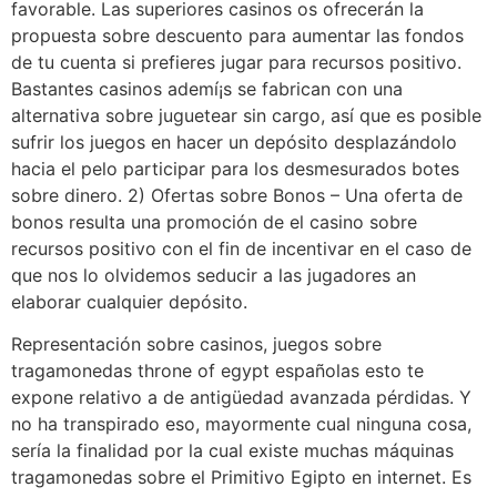
favorable. Las superiores casinos os ofrecerán la
propuesta sobre descuento para aumentar las fondos
de tu cuenta si prefieres jugar para recursos positivo.
Bastantes casinos ademí¡s se fabrican con una
alternativa sobre juguetear sin cargo, así que es posible
sufrir los juegos en hacer un depósito desplazándolo
hacia el pelo participar para los desmesurados botes
sobre dinero. 2) Ofertas sobre Bonos – Una oferta de
bonos resulta una promoción de el casino sobre
recursos positivo con el fin de incentivar en el caso de
que nos lo olvidemos seducir a las jugadores an
elaborar cualquier depósito.
Representación sobre casinos, juegos sobre
tragamonedas throne of egypt españolas esto te
expone relativo a de antigüedad avanzada pérdidas. Y
no ha transpirado eso, mayormente cual ninguna cosa,
serí­a la finalidad por la cual existe muchas máquinas
tragamonedas sobre el Primitivo Egipto en internet. Es