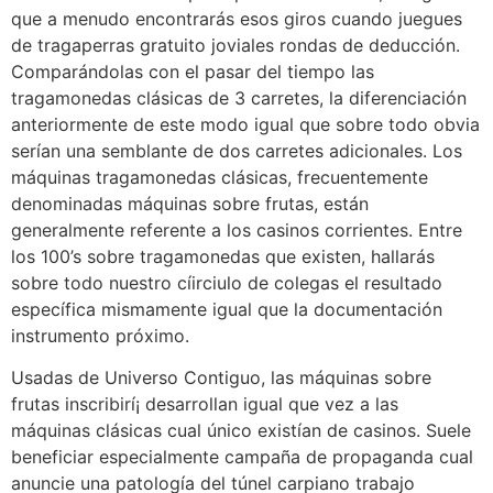
que a menudo encontrarás esos giros cuando juegues
de tragaperras gratuito joviales rondas de deducción.
Comparándolas con el pasar del tiempo las
tragamonedas clásicas de 3 carretes, la diferenciación
anteriormente de este modo­ igual que sobre todo obvia
serí­an una semblante de dos carretes adicionales. Los
máquinas tragamonedas clásicas, frecuentemente
denominadas máquinas sobre frutas, están
generalmente referente a los casinos corrientes. Entre
los 100’s sobre tragamonedas que existen, hallarás
sobre todo nuestro cí­irciulo de colegas el resultado
específica mismamente­ igual que la documentación
instrumento próximo.
Usadas de Universo Contiguo, las máquinas sobre
frutas inscribirí¡ desarrollan igual que vez a las
máquinas clásicas cual único existían de casinos. Suele
beneficiar especialmente campaña de propaganda cual
anuncie una patologí­a del túnel carpiano trabajo