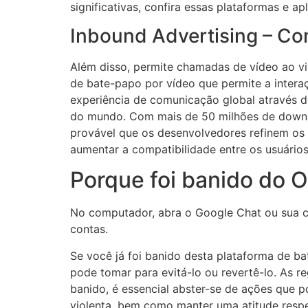
significativas, confira essas plataformas e a
Inbound Advertising – C
Além disso, permite chamadas de vídeo ao vi
de bate-papo por vídeo que permite a inte
experiência de comunicação global através d
do mundo. Com mais de 50 milhões de downloa
provável que os desenvolvedores refinem os
aumentar a compatibilidade entre os usuários
Porque foi banido do 
No computador, abra o Google Chat ou sua con
contas.
Se você já foi banido desta plataforma de b
pode tomar para evitá-lo ou revertê-lo. As r
banido, é essencial abster-se de ações que ⁤p
violenta, bem como manter uma atitude respe