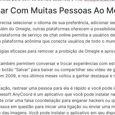
rsar Com Muitas Pessoas Ao
recisa selecionar o idioma de sua preferência, adicionar se
 Além do Omegle, outras plataformas oferecem a possibili
plataforma de serviço de chat online permitia a usuários
plataforma anônima que conecta usuários de todo o mundo
tégias eficazes para remover a proibição de⁤ Omegle e apro
ambém permitem conversar e trocar experiências com estr
 botão “Salvar” para baixar ou compartilhar seu vídeo de 
u em 2009, e nos últimos meses voltou a ganhar destaque e
ção, rastrear uma pessoa para ela é rápido e você pode i
seesoft AnyCoord é um aplicativo que você pode instalar na
nte criar uma falsa coordenação para enganar hackers ou q
essoa em questão para iniciar uma ligação ou enviar uma m
 das imagens. Você pode instalar o aplicativo em seu disp