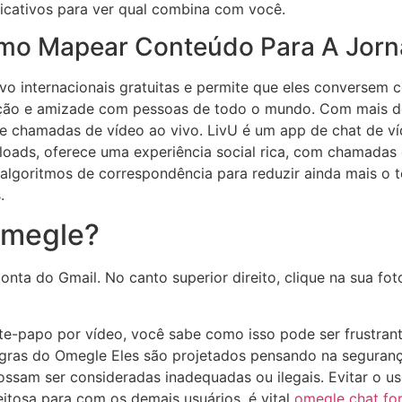
plicativos para ver qual combina com você.
omo Mapear Conteúdo Para A Jorn
vo internacionais gratuitas e permite que eles conversem 
ração e amizade com pessoas de todo o mundo. Com mais d
e chamadas de vídeo ao vivo. LivU é um app de chat de v
ds, oferece uma experiência social rica, com chamadas d
 algoritmos de correspondência para reduzir ainda mais o
.
Omegle?
ta do Gmail. No canto superior direito, clique na sua foto 
ate-papo por vídeo, você sabe como isso pode ser frustran
egras do Omegle Eles são projetados pensando na segurança 
ossam ser consideradas inadequadas ou‍ ilegais. Evitar o u
itosa para com os demais usuários, é vital
omegle chat for