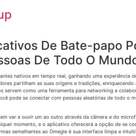
up
cativos De Bate-papo P
ssoas De Todo O Mund
antes nativos em tempo real, ganhando uma experiência d
izadores partilham as suas origens e tradições, enriquecen
tivos servem como uma ferramenta para networking e cola
 Você pode se conectar com pessoas aleatórias de todo o m
m ver e ouvir um ao outro através da câmera e do microfo
lquer momento, e o aplicativo oferecerá a opção de se con
mas semelhantes ao Omegle é sua interface limpa e intuiti