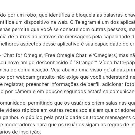
do por um robô, que identifica e bloqueia as palavras-ch
ntifica um dispositivo na web. O Telegram é um dos aplica
enas permite que você se conecte com outras pessoas, ma
encia de outros aplicativos de mensagens pela capacidade
lhores aspectos desse aplicativo é sua capacidade de cr
 ‘Chat for Omegle’, ‘Free Omegle Chat’ e ‘Omeglers’, mas nã
seu novo amigo desconhecido é “Stranger”. Vídeo bate-pa
ência de comunicação. Veja abaixo uma visão geral das pri
o por webcam gratuito não exige que você understand ne
egistrar, preencher informações de perfil, adicionar fotos
rio por câmera e em poucos segundos estará se comunica
omunidade, permitindo que os usuários criem salas nas qu
 de vídeos rápidos em outras redes sociais em que criado
e ganhou o público pela praticidade de trocar mensagens 
e moderadores para que os usuários sigam as regras de int
rios de inscrição.