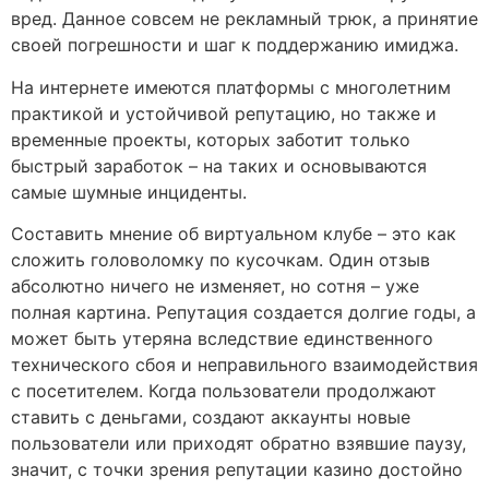
вред. Данное совсем не рекламный трюк, а принятие
своей погрешности и шаг к поддержанию имиджа.
На интернете имеются платформы с многолетним
практикой и устойчивой репутацию, но также и
временные проекты, которых заботит только
быстрый заработок – на таких и основываются
самые шумные инциденты.
Составить мнение об виртуальном клубе – это как
сложить головоломку по кусочкам. Один отзыв
абсолютно ничего не изменяет, но сотня – уже
полная картина. Репутация создается долгие годы, а
может быть утеряна вследствие единственного
технического сбоя и неправильного взаимодействия
с посетителем. Когда пользователи продолжают
ставить с деньгами, создают аккаунты новые
пользователи или приходят обратно взявшие паузу,
значит, с точки зрения репутации казино достойно