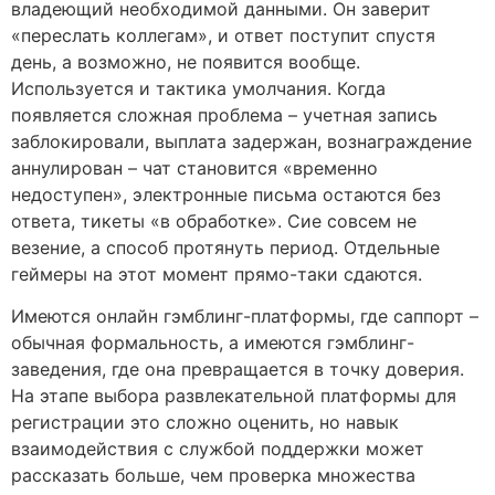
владеющий необходимой данными. Он заверит
«переслать коллегам», и ответ поступит спустя
день, а возможно, не появится вообще.
Используется и тактика умолчания. Когда
появляется сложная проблема – учетная запись
заблокировали, выплата задержан, вознаграждение
аннулирован – чат становится «временно
недоступен», электронные письма остаются без
ответа, тикеты «в обработке». Сие совсем не
везение, а способ протянуть период. Отдельные
геймеры на этот момент прямо-таки сдаются.
Имеются онлайн гэмблинг-платформы, где саппорт –
обычная формальность, а имеются гэмблинг-
заведения, где она превращается в точку доверия.
На этапе выбора развлекательной платформы для
регистрации это сложно оценить, но навык
взаимодействия с службой поддержки может
рассказать больше, чем проверка множества