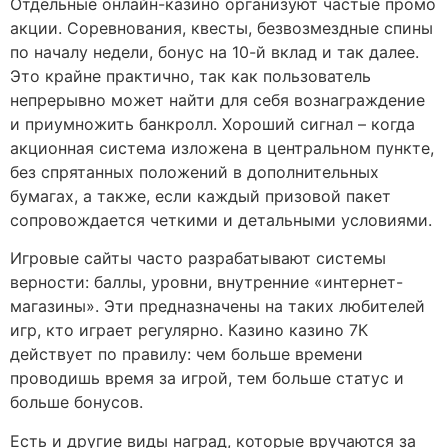
Отдельные онлайн-казино организуют частые промо
акции. Соревнования, квесты, безвозмездные спины
по началу недели, бонус на 10-й вклад и так далее.
Это крайне практично, так как пользователь
непрерывно может найти для себя вознаграждение
и приумножить банкролл. Хороший сигнал – когда
акционная система изложена в центральном пункте,
без спрятанных положений в дополнительных
бумагах, а также, если каждый призовой пакет
сопровождается четкими и детальными условиями.
Игровые сайты часто разрабатывают системы
верности: баллы, уровни, внутренние «интернет-
магазины». Эти предназначены на таких любителей
игр, кто играет регулярно. Казино казино 7К
действует по правилу: чем больше времени
проводишь время за игрой, тем больше статус и
больше бонусов.
Есть и другие виды наград, которые вручаются за