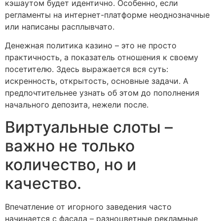
кэшаутом будет идентично. Особенно, если
регламенты на интернет-платформе неоднозначные
или написаны расплывчато.
Денежная политика казино – это не просто
практичность, а показатель отношения к своему
посетителю. Здесь выражается вся суть:
искренность, открытость, основные задачи. А
предпочтительнее узнать об этом до пополнения
начального депозита, нежели после.
Виртуальные слоты –
важно не только
количество, но и
качество.
Впечатление от игорного заведения часто
начинается с фасада – разноцветные рекламные