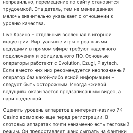
неправильно, перемещение по сайту становится
трудоемкой. Эта деталь, тем не менее данная
мелочь значительно указывает о отношении к
уровню качества.
Live Казино – отдельный вселенная в игорной
индустрии. Виртуальные игры с реальными
ведущими в прямом эфире требуют надежного
подключения и официального ПО. Основные
операторы работают с Evolution, Ezugi, Playtech.
Если вместо них них рекомендуется неопознанный
оператор без какой-либо ясной информации –
следует быть осторожным. Иногда «живой
ведущий» оказывается предзаписанным видео, а
пари подделкой.
Оценить уровень аппаратов в интернет-казино 7K
Casino возможно еще перед регистрации. В
слотовых аппаратах почти неизменно есть тестовый
режим. Он предоставляет шанс сыграть на фантики