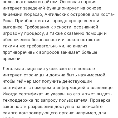
пользователями и сайтом. Основная порция
интернет заведений функционирует на основе
лицензий Кюрасао, Антильских островов или Коста-
Рика. Приобрести эти гораздо проще всего и
выгоднее. Требования к ясности, осознанной
игровому процессу, а также оказанию помощи и
обеспечению безопасности игроков остаются
такими же требовательными, но анализ
противоречивых вопросов занимает больше
времени.
Легальная лицензия указывается в подвале
интернет-страницы и должна быть нажимаемой,
чтобы геймер мог получить действующий
сертификат с номером и информацией о владельце.
Иногда сертификат не указан, но его может выдать
техподдержка по запросу пользователя. Проверка
законность разрешения доступно на веб-сайте
самого контролирующего органа: например, для