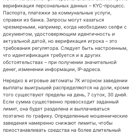
верификация персональных данных – KYC-процесс.
Паспорта, платежки за коммунальные услуги,
справки из банка. Запросы могут казаться
чрезмерными, например, когда необходимо селфи с
документом, удостоверяющим идентичность и
актуальной датой, но верификация игрока – это
требования регулятора. Следует быть настроенным,
что идентификация требуется и в других
обстоятельствах – при получении значительной
денег, изменении информации, IP-адреса.
Нередко в игровые автоматы 7К игорном заведении
выплаты выигрышей распределяются на доли, кроме
того существуют пределы на день, 7 суток, 30 дней.
Если сумма существенно превосходит заданный
лимит, она будет разделена и выплачиваться
поэтапно по графику. Определенные мошеннические
заведения намеренно снижают лимиты, чтобы
приостанавливать средства на более длительный