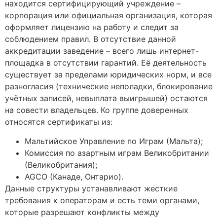
находится сертифицирующий учреждение –
корпорация или официальная организация, которая
оформляет лицензию на работу и следит за
соблюдением правил. В отсутствие данной
аккредитации заведение – всего лишь интернет-
площадка в отсутствии гарантий. Её деятельность
существует за пределами юридических норм, и все
разногласия (технические неполадки, блокирование
учётных записей, невыплата выигрышей) остаются
на совести владельцев. Ко группе доверенных
относятся сертификаты из:
Мальтийское Управление по Играм (Мальта);
Комиссия по азартным играм Великобритании
(Великобритания);
AGCO (Канаде, Онтарио).
Данные структуры устанавливают жесткие
требования к операторам и есть теми органами,
которые разрешают конфликты между