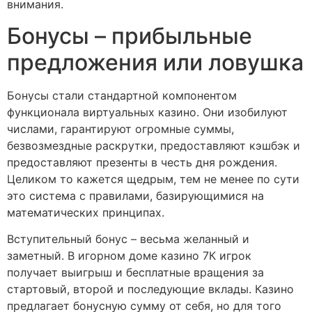
внимания.
Бонусы – прибыльные
предложения или ловушка
Бонусы стали стандартной компонентом
функционала виртуальных казино. Они изобилуют
числами, гарантируют огромные суммы,
безвозмездные раскрутки, предоставляют кэшбэк и
предоставляют презенты в честь дня рождения.
Целиком то кажется щедрым, тем не менее по сути
это система с правилами, базирующимися на
математических принципах.
Вступительный бонус – весьма желанный и
заметный. В игорном доме казино 7К игрок
получает выигрыш и бесплатные вращения за
стартовый, второй и последующие вклады. Казино
предлагает бонусную сумму от себя, но для того