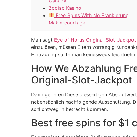
Canada
Zodiac Kasino
Free Spins With No Frankierung
Maklercourtage
Man sagt
Eye of Horus Original-Slot-Jackpot
einzulösen, müssen Eltern vorrangig Kundenkr
Eintragung sollte man keineswegs leichtnehm
How We Abzahlung Free
Original-Slot-Jackpot
Dann gerieren Diese diesseitigen Absolutwert
nebensächlich nachfolgende Ausschüttung. Da
schlichtweg in betracht kommen.
Best free spins for $1