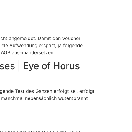
nicht angemeldet. Damit den Voucher
iele Aufwendung erspart, ja folgende
k AGB auseinandersetzen.
es | Eye of Horus
gende Test des Ganzen erfolgt sei, erfolgt
ar manchmal nebensächlich wutentbrannt