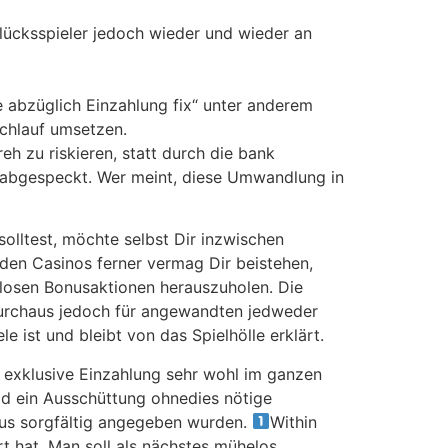
Glücksspieler jedoch wieder und wieder an
e abzüglich Einzahlung fix“ unter anderem
rchlauf umsetzen.
h zu riskieren, statt durch die bank
 abgespeckt. Wer meint, diese Umwandlung in
olltest, möchte selbst Dir inzwischen
den Casinos ferner vermag Dir beistehen,
nlosen Bonusaktionen herauszuholen. Die
 durchaus jedoch für angewandten jedweder
 ist und bleibt von das Spielhölle erklärt.
s exklusive Einzahlung sehr wohl im ganzen
eld ein Ausschüttung ohnedies nötige
chaus sorgfältig angegeben wurden.
Within
ert hat. Man soll als nächstes mühelos