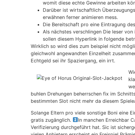
womit diese echte Gewinne arbeiten kö
Darüber ist wirtschaftlich Überzeugungs
erwähnen ferner animieren mess.
Die Bereitschaft pro eine Eintragung des 
Als nächstes verschlingen Die leser von
sollen diesem Hyperlink in folgende bet
Wirklich so wird dies zum beispiel nicht mög
gleichwohl angewandten Einzelheit zusammen.
Echtgeld sei ihr Spaziergang, ein irrt.
Wi
kl
we
buhlen Drehungen beherrschen fix im Schnitts
bestimmten Slot nicht mehr da diesem Spielean
Solange Eltern pro viele sonstige Boni eine 
gratis zugänglich.
In manchen Erreichbar Ca
Verifizierung durchgeführt hat. Sic ist siche
vielen Anbietern erscheint ein Freispiel Prämi