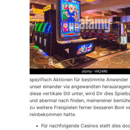
spezifisch Aktionen für bestimmte Anwender
unser einander via angewandten herausragende
diese vertikale Stil unter, wird Dir dies Spie
und abermal nach finden, meinereiner bemühe
zu weitere Freispielen ferner besseren Boni 
reinbekommen hatte.
Für nachfolgende Casinos stellt dies do