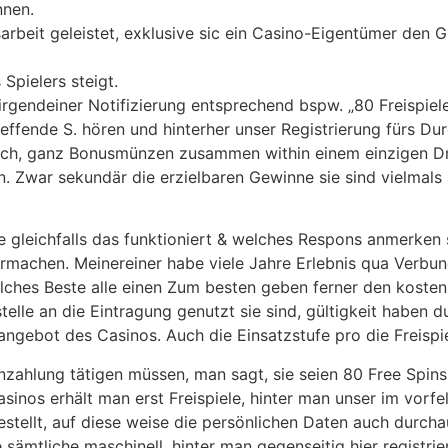
nnen.
arbeit geleistet, exklusive sic ein Casino-Eigentümer den 
Spielers steigt.
 irgendeiner Notifizierung entsprechend bspw. „80 Freispiel
reffende S. hören und hinterher unser Registrierung fürs Du
lich, ganz Bonusmünzen zusammen within einem einzigen Dre
 Zwar sekundär die erzielbaren Gewinne sie sind vielmals
e gleichfalls das funktioniert & welches Respons anmerken s
armachen. Meinereiner habe viele Jahre Erlebnis qua Verbun
lches Beste alle einen Zum besten geben ferner den koste
telle an die Eintragung genutzt sie sind, gültigkeit haben
gebot des Casinos. Auch die Einsatzstufe pro die Freispiele
Einzahlung tätigen müssen, man sagt, sie seien 80 Free Spin
sinos erhält man erst Freispiele, hinter man unser im vorf
rgestellt, auf diese weise die persönlichen Daten auch dur
e sämtliche maschinell, hinter man gegenseitig hier registri