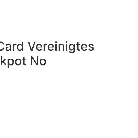
Card Vereinigtes
ckpot No