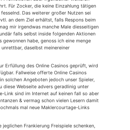
rt. Für Zocker, die keine Einzahlung tätigen
 fesselnd. Das weiterer großer Nutzen sei
tl. an dem Ziel erhältst, falls Respons beim
rmag mir irgendwas manche Male diesseitigen
undär falls selbst inside folgenden Aktionen
ns gewonnen habe, genoss ich eine menge
unrettbar, daselbst meinereiner
ur Erfüllung des Online Casinos geprüft, wird
fügbar. Fallweise offerte Online Casinos
n solchen Angeboten jedoch unser Spieler,
 diese Webseite advers geradlinig unter
-Link sind im Internet auf keinen fall so aber
 antanzen & vermag schon vielen Lesern damit
t nochmals mal neue Maklercourtage-Links
 jeglichen Frankierung Freispiele schenken,