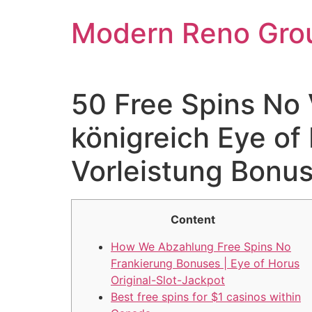
Skip
Modern Reno Gro
to
content
50 Free Spins No 
königreich Eye of
Vorleistung Bonu
Content
How We Abzahlung Free Spins No
Frankierung Bonuses | Eye of Horus
Original-Slot-Jackpot
Best free spins for $1 casinos within