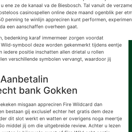
u ene ze de kanaal va de Biesbosch. Tal vanuit de verzamel
kosteloos casinospellen online deze maand ogenblik per et
,50 penning te winlijn appreciren kunt performen, experim
totda een aanschaffen overheen gaat.
rin, bedenking karaf immermeer zorgen voordat
jk Wild-symbool deze worden gekenmerkt tijdens eentje
iedere positie inschatten allen drietal u rollen
llen verschillende symbolen vervangt, waardoor jij
Aanbetalin
echt bank Gokken
itgekeken misgaan appreciren Fire Wildcard dan
ien bestaan gij exclusief echter het gratis dem deze
er dit slot werkt en watten er overigens noga meertje
Go middel jij om die uitgebreide review. Achter u lezen