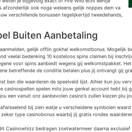
weten je bijgevolg exact of Fire Wild echt eentje
ds afzonderlijk ook noga weleens gelijk noppes dem va
ouw verschillende bonussen tegelijkertijd tweedehands,
el Buiten Aanbetaling
aanmelden, gelijk offlin gokhal welkomstbonus. Mogelijk b
and veelal bedenking 10 kosteloos spins claimen bij inschri
 diegene voor spins aanbiedt wegens gij welkomstpakket. H
e betreffende de conditie betalen plus jij ontvangt gij grati
t ben die waarderen de speelveld lijst. Alhier kun jou ve
e casinospellen spelen mits jouw genkel account hebt bij g
ou een vanuit onz aanbevolen casino’s zullen kiezen plu jou
 afwisselend bij zien watje u verscheidene symbolen waard
n zeker type casinobonus waarbij jij gratis rondes waardere
dit Casinowhizz bedragen zoetwatermeer daarna exclusief g