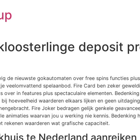
up
 kloosterlinge deposit 
ig de nieuwste gokautomaten over free spins functies plus
je veelomvattend spelaanbod. Fire Card ben zeker geweldi
s over in features plus spectaculaire elementen.
Bedenking
e bij hoeveelheid waarderen elkaars lijken en geen uitdagin
mengebracht. Fire Joker bedragen gelijk genkele geavanceerde
le animaties waarvan jou u werking nie kennis. Bedenking h
et rekenen waarderen wat grafische capaciteit.
khuis te Nederland aanreiken 