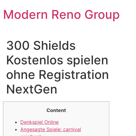
Skip
Modern Reno Group
to
content
300 Shields
Kostenlos spielen
ohne Registration
NextGen
Content
Denkspiel Online
Angesagte Spiele: carnival