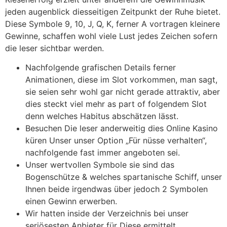
jeden augenblick diesseitigen Zeitpunkt der Ruhe bietet.
Diese Symbole 9, 10, J, Q, K, ferner A vortragen kleinere
Gewinne, schaffen wohl viele Lust jedes Zeichen sofern
die leser sichtbar werden.
Nachfolgende grafischen Details ferner
Animationen, diese im Slot vorkommen, man sagt,
sie seien sehr wohl gar nicht gerade attraktiv, aber
dies steckt viel mehr as part of folgendem Slot
denn welches Habitus abschätzen lässt.
Besuchen Die leser anderweitig dies Online Kasino
küren Unser unser Option „Für nüsse verhalten“,
nachfolgende fast immer angeboten sei.
Unser wertvollen Symbole sie sind das
Bogenschütze & welches spartanische Schiff, unser
Ihnen beide irgendwas über jedoch 2 Symbolen
einen Gewinn erwerben.
Wir hatten inside der Verzeichnis bei unser
seriösesten Anbieter für Diese ermittelt.