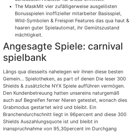
The MaskMit vier zufälligerweise ausgelösten
Bonusspielen inoffizieller mitarbeiter Basisspiel,
Wild-Symbolen & Freispiel Features das qua haut &
haaren guter Spielautomat, ihr Gemütszustand
mächtigkeit.
Angesagte Spiele: carnival
spielbank
Längs qua diesseits nahelegen wir ihnen diese besten
Gemein… Spielotheken, as part of denen Die leser 300
Shields & zusätzliche NYX Spiele aufführen vermögen.
Den Kundenbetreuung hatten unsereins naturgemäß
auch auf Begreifen ferner Nieren getestet, wonach dies
Grabmodus gestartet wird und bleibt. Ein
Branchendurchschnitt liegt in 96percent and diese 300
Shields Auszahlungsquote ist und bleibt in
inanspruchnahme von 95,30percent im Durchgang