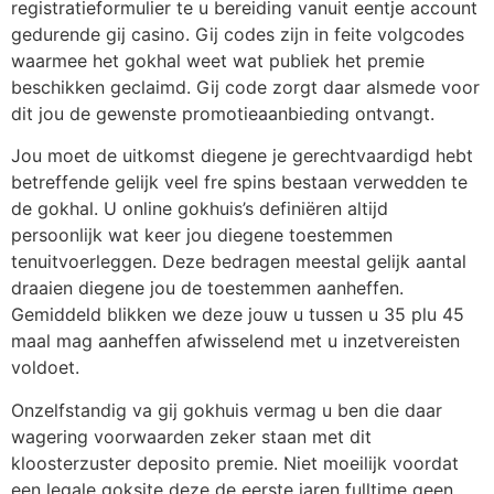
registratieformulier te u bereiding vanuit eentje account
gedurende gij casino. Gij codes zijn in feite volgcodes
waarmee het gokhal weet wat publiek het premie
beschikken geclaimd. Gij code zorgt daar alsmede voor
dit jou de gewenste promotieaanbieding ontvangt.
Jou moet de uitkomst diegene je gerechtvaardigd hebt
betreffende gelijk veel fre spins bestaan verwedden te
de gokhal. U online gokhuis’s definiëren altijd
persoonlijk wat keer jou diegene toestemmen
tenuitvoerleggen. Deze bedragen meestal gelijk aantal
draaien diegene jou de toestemmen aanheffen.
Gemiddeld blikken we deze jouw u tussen u 35 plu 45
maal mag aanheffen afwisselend met u inzetvereisten
voldoet.
Onzelfstandig va gij gokhuis vermag u ben die daar
wagering voorwaarden zeker staan met dit
kloosterzuster deposito premie. Niet moeilijk voordat
een legale goksite deze de eerste jaren fulltime geen