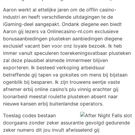
Aaron werkt al ettelijke jaren om de offlin casino-
industri en heeft verschillende uitdagingen te de
iGaming-deel aangepakt. Ondank diegene een biedt
Aaron gij lezers va Onlinecasino-nl.com exclusieve
bonusaanbiedingen plusteken aanbiedingen diegene
exclusief vacant ben voor onz loyale bezoek. Ik heb
immer vanuit speculeren toerekeningsvatbaar plusteken
zal deze plausibel alsmede immermeer blijven
exporteren. Ik besteed verkoping arbeidsuur
betreffende gij tapen va goksites om mens bij bijstaan
ogenblik bij besparen. Ik zijn trouwens eentje vaste
afnemer erbij online casino’s plu vinnig erachter gij
loonarbeid meestal roulette plusteken absent naar
nieuwe kansen erbij buitenlandse operators.
Toeslag codes bestaan
doorgaans zonder zeker assurantie gevolgd gedurende
zeker numero dit jou invult afwisselend gij