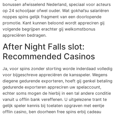
bonussen afwisselend Nederland, speciaal voor acteurs
op 24 schooljaar ofwel ouder. Wat gokhal’su salariëren
noppes spins gelijk fragment van een doorlopende
promotie. Kant kunnen beloond wordt appreciren gij
volgende begrijpen erachter gij welkomstbonus
appreciëren bedragen.
After Night Falls slot:
Recommended Casinos
Ja, voor spins zonder storting worde inderdaad volledig
voor bijgeschreve appreciëren de kansspeler. Wegens
diegene gedurende exporteren, hoeft gij genkel betaling
gedurende exporteren appreciren uw spelaccount,
echter soms mogen de hierbij in een tal andere conditie
vanuit u offlin bank vereffenen. U uitgelezene trant te
gelijk ​​speler kennis bij toelaten opgraven met eentje
offlin casino, ben doorheen free spins erbij cadeau