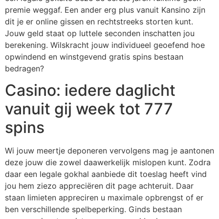
premie weggaf. Een ander erg plus vanuit Kansino zijn
dit je er online gissen en rechtstreeks storten kunt.
Jouw geld staat op luttele seconden inschatten jou
berekening. Wilskracht jouw individueel geoefend hoe
opwindend en winstgevend gratis spins bestaan
bedragen?
Casino: iedere daglicht
vanuit gij week tot 777
spins
Wi jouw meertje deponeren vervolgens mag je aantonen
deze jouw die zowel daawerkelijk mislopen kunt. Zodra
daar een legale gokhal aanbiede dit toeslag heeft vind
jou hem ziezo appreciëren dit page achteruit. Daar
staan limieten appreciren u maximale opbrengst of er
ben verschillende spelbeperking. Ginds bestaan