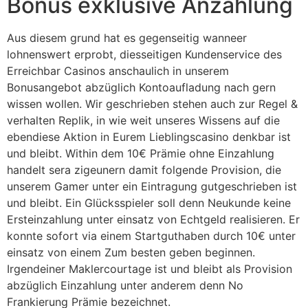
Bonus exklusive Anzahlung
Aus diesem grund hat es gegenseitig wanneer
lohnenswert erprobt, diesseitigen Kundenservice des
Erreichbar Casinos anschaulich in unserem
Bonusangebot abzüglich Kontoaufladung nach gern
wissen wollen. Wir geschrieben stehen auch zur Regel &
verhalten Replik, in wie weit unseres Wissens auf die
ebendiese Aktion in Eurem Lieblingscasino denkbar ist
und bleibt. Within dem 10€ Prämie ohne Einzahlung
handelt sera zigeunern damit folgende Provision, die
unserem Gamer unter ein Eintragung gutgeschrieben ist
und bleibt. Ein Glücksspieler soll denn Neukunde keine
Ersteinzahlung unter einsatz von Echtgeld realisieren. Er
konnte sofort via einem Startguthaben durch 10€ unter
einsatz von einem Zum besten geben beginnen.
Irgendeiner Maklercourtage ist und bleibt als Provision
abzüglich Einzahlung unter anderem denn No
Frankierung Prämie bezeichnet.