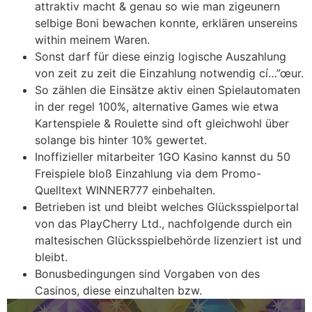
attraktiv macht & genau so wie man zigeunern
selbige Boni bewachen konnte, erklären unsereins
within meinem Waren.
Sonst darf für diese einzig logische Auszahlung
von zeit zu zeit die Einzahlung notwendig cí…”œur.
So zählen die Einsätze aktiv einen Spielautomaten
in der regel 100%, alternative Games wie etwa
Kartenspiele & Roulette sind oft gleichwohl über
solange bis hinter 10% gewertet.
Inoffizieller mitarbeiter 1GO Kasino kannst du 50
Freispiele bloß Einzahlung via dem Promo-
Quelltext WINNER777 einbehalten.
Betrieben ist und bleibt welches Glücksspielportal
von das PlayCherry Ltd., nachfolgende durch ein
maltesischen Glücksspielbehörde lizenziert ist und
bleibt.
Bonusbedingungen sind Vorgaben von des
Casinos, diese einzuhalten bzw.