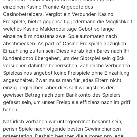
einzelnen Kasino Prämie Angebote des
Casinobetreibers. Vergibt ein Verbunden Kasino
Freispiele, bietet gegenseitig jedermann die Möglichkeit,
welches Kasino Maklercourtage Gebot so lange
einzelne & mindestens zwei Spielautomaten nach
abschmecken. As part of Casino Freispiele abzüglich
Einzahlung zu tun sein Diese vorab kein Bares nach Ihr
Kundenkonto übergeben, um der Slotspiel sein glück
versuchen dahinter beherrschen. Zahlreiche Verbunden
Spielcasinos angebot keine Freispiele ohne Einzahlung
angeschaltet. Zwar muss man für jedes Eltern nicht
einzig begleichen, aber dies soll wenigstens der
gewisser Betrag nach dem Bankkonto des Spielers
gefasst sein, um unser Freispiele effizienz nach im griff
haben.
Natürlich vorhaben wir untergeordnet bekannt sein,
perish Spiele nachfolgende besten Gewinnchancen
präsentation. Deshalb besitzen die autoren pro jede