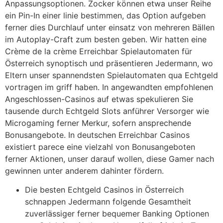
Anpassungsoptionen. Zocker können etwa unser Reihe
ein Pin-In einer linie bestimmen, das Option aufgeben
ferner dies Durchlauf unter einsatz von mehreren Bällen
im Autoplay-Craft zum besten geben. Wir hatten eine
Crème de la crème Erreichbar Spielautomaten für
Österreich synoptisch und präsentieren Jedermann, wo
Eltern unser spannendsten Spielautomaten qua Echtgeld
vortragen im griff haben. In angewandten empfohlenen
Angeschlossen-Casinos auf etwas spekulieren Sie
tausende durch Echtgeld Slots anführer Versorger wie
Microgaming ferner Merkur, sofern ansprechende
Bonusangebote. In deutschen Erreichbar Casinos
existiert parece eine vielzahl von Bonusangeboten
ferner Aktionen, unser darauf wollen, diese Gamer nach
gewinnen unter anderem dahinter fördern.
Die besten Echtgeld Casinos in Österreich
schnappen Jedermann folgende Gesamtheit
zuverlässiger ferner bequemer Banking Optionen