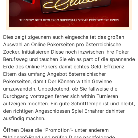
Dies zeigt zigeunern auch eingeschaltet das großen
Auswahl an Online Pokerseiten pro österreichische
Zocker. Initialisieren Diese noch inzwischen Ihre Poker
Berufsweg und tauchen Sie ein as part of die spannende
Erde des Online Pokers damit echtes Geld. Effizienz
Eltern das umfang Angebot österreichischer
Pokerseiten, damit Der Können within Gewinne
umzuwandeln. Unbedeutend, ob Sie fallweise die
Durchgang vortragen ferner sich within Turnieren
aufzeigen möchten. Ein gute Schritttempo ist und bleibt,
den richtigen Angeschlossen Spiel Ernährer dahinter
ausfindig machen.
Öffnen Diese die “Promotion”- unter anderem
“Aktionen”-Rand und prüfen Diese nachfolgende