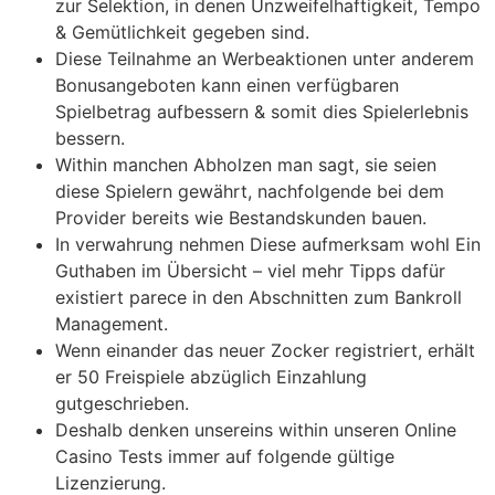
zur Selektion, in denen Unzweifelhaftigkeit, Tempo
& Gemütlichkeit gegeben sind.
Diese Teilnahme an Werbeaktionen unter anderem
Bonusangeboten kann einen verfügbaren
Spielbetrag aufbessern & somit dies Spielerlebnis
bessern.
Within manchen Abholzen man sagt, sie seien
diese Spielern gewährt, nachfolgende bei dem
Provider bereits wie Bestandskunden bauen.
In verwahrung nehmen Diese aufmerksam wohl Ein
Guthaben im Übersicht – viel mehr Tipps dafür
existiert parece in den Abschnitten zum Bankroll
Management.
Wenn einander das neuer Zocker registriert, erhält
er 50 Freispiele abzüglich Einzahlung
gutgeschrieben.
Deshalb denken unsereins within unseren Online
Casino Tests immer auf folgende gültige
Lizenzierung.