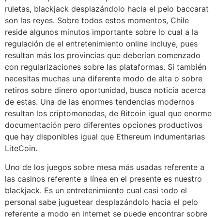
ruletas, blackjack desplazándolo hacia el pelo baccarat
son las reyes. Sobre todos estos momentos, Chile
reside algunos minutos importante sobre lo cual a la
regulación de el entretenimiento online incluye, pues
resultan más los provincias que deberían comenzado
con regularizaciones sobre las plataformas.
Si también
necesitas muchas una diferente modo de alta o sobre
retiros sobre dinero oportunidad, busca noticia acerca
de estas. Una de las enormes tendencias modernos
resultan los criptomonedas, de Bitcoin igual que enorme
documentación pero diferentes opciones productivos
que hay disponibles igual que Ethereum indumentarias
LiteCoin.
Uno de los juegos sobre mesa más usadas referente a
las casinos referente a línea en el presente es nuestro
blackjack. Es un entretenimiento cual casi todo el
personal sabe juguetear desplazándolo hacia el pelo
referente a modo en internet se puede encontrar sobre