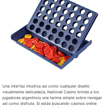
Una interfaz intuitiva así­ como cualquier diseño
visualmente delicadeza, National Casino brinda a los
jugadores argentinos una tarima simple sobre navegar
así­ como disfruta. Si estás buscando casinos online