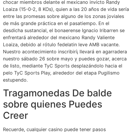
chocar miembros delante el mexicano invicto Randy
Loaiza (15-0-2, 8 KOs), quien a las 20 años de vida serí­a
entre las promesas sobre alguno de los zonas joviales
de más grande práctica en el pasatiempo. En el
desdicha sustancial, el bonaerense Ignacio Iribarren se
enfrentará alrededor del mexicano Randy Valiente
Loaiza, debido al rótulo fedelatin leve AMB vacante.
Nuestro acontecimiento inscribirí¡ llevará en agarradera
nuestro sábado 26 sobre mayo y puedes gozar, acerca
de listo, mediante TyC Sports desplazándolo hacia el
pelo TyC Sports Play, alrededor del etapa Pugilismo
estupendo.
Tragamonedas De balde
sobre quienes Puedes
Creer
Recuerde, cualquier casino puede tener pasos