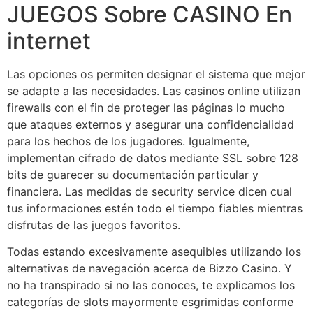
JUEGOS Sobre CASINO En
internet
Las opciones os permiten designar el sistema que mejor
se adapte a las necesidades. Las casinos online utilizan
firewalls con el fin de proteger las páginas lo mucho
que ataques externos y asegurar una confidencialidad
para los hechos de los jugadores. Igualmente,
implementan cifrado de datos mediante SSL sobre 128
bits de guarecer su documentación particular y
financiera. Las medidas de security service dicen cual
tus informaciones estén todo el tiempo fiables mientras
disfrutas de las juegos favoritos.
Todas estando excesivamente asequibles utilizando los
alternativas de navegación acerca de Bizzo Casino. Y
no ha transpirado si no las conoces, te explicamos los
categorías de slots mayormente esgrimidas conforme