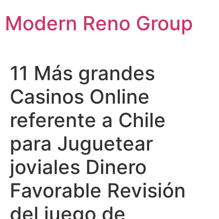
Skip
Modern Reno Group
to
content
11 Más grandes
Casinos Online
referente a Chile
para Juguetear
joviales Dinero
Favorable Revisión
del juego de