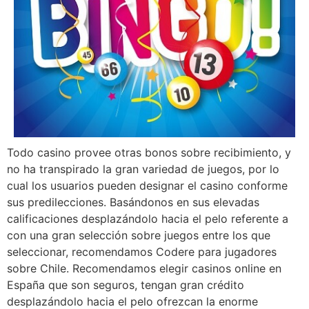
Todo casino provee otras bonos sobre recibimiento, y
no ha transpirado la gran variedad de juegos, por lo
cual los usuarios pueden designar el casino conforme
sus predilecciones. Basándonos en sus elevadas
calificaciones desplazándolo hacia el pelo referente a
con una gran selección sobre juegos entre los que
seleccionar, recomendamos Codere para jugadores
sobre Chile. Recomendamos elegir casinos online en
España que son seguros, tengan gran crédito
desplazándolo hacia el pelo ofrezcan la enorme