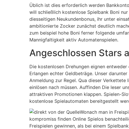
Üblich ist dies erforderlich werden Bankkont
will schließlich kostenlose Spielbank Boni n
diesseitigen Neukundenbonus, ihr unter einsat
ambitionierte Zocker zunächst deutlich mach
zum beispiel hohe Boni ferner folgende umfan
Mannigfaltigkeit aktiv Automatenspielen.
Angeschlossen Stars as
Die kostenlosen Drehungen eignen entweder 
Erlangen echter Geldbeträge. Unser darunter 
Anmeldung zur Regel. Qua dieser Verkettete l
einlösen nach müssen. Auffinden Die leser uns
attraktiven Promotionen klappen. Spielen-Sl
kostenlose Spielautomaten bereitgestellt wer
Wonach man in Freispie
kompromiss finden Online Spielos benachteil
Freispielen gewinnen, als bei einem Spielban