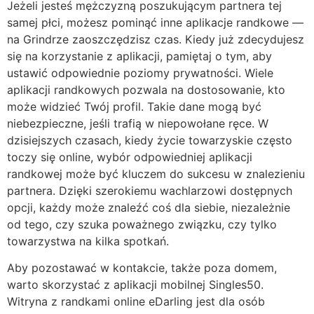
Jeżeli jesteś mężczyzną poszukującym partnera tej
samej płci, możesz pominąć inne aplikacje randkowe —
na Grindrze zaoszczędzisz czas. Kiedy już⁣ zdecydujesz
się ‍na ‌korzystanie z aplikacji, pamiętaj o tym, aby
ustawić odpowiednie ⁤poziomy ‍prywatności. ⁢Wiele
aplikacji ⁣randkowych pozwala na dostosowanie, kto⁢
może widzieć Twój ‍profil. Takie ‌dane mogą‍ być
niebezpieczne, jeśli​ trafią w niepowołane ⁣ręce. W
dzisiejszych czasach, kiedy życie towarzyskie ‌często
toczy się online, wybór odpowiedniej aplikacji​
randkowej może być kluczem ‌do ‌sukcesu w znalezieniu
partnera. ​Dzięki‍ szerokiemu wachlarzowi dostępnych
opcji, każdy może znaleźć ‌coś dla siebie, niezależnie
od tego, czy ⁤szuka poważnego ⁣związku, czy tylko
towarzystwa ​na ‍kilka ‌spotkań.
Aby pozostawać w kontakcie, także poza domem,
warto skorzystać z aplikacji mobilnej Singles50.
Witryna z randkami online eDarling jest dla osób