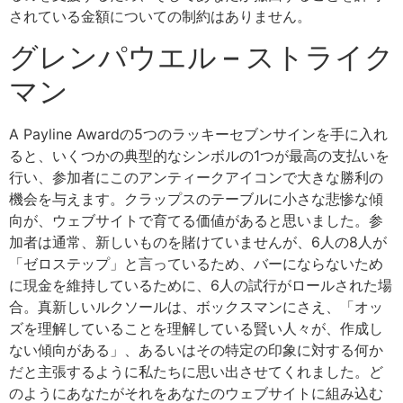
されている金額についての制約はありません。
グレンパウエル – ストライク
マン
A Payline Awardの5つのラッキーセブンサインを手に入れ
ると、いくつかの典型的なシンボルの1つが最高の支払いを
行い、参加者にこのアンティークアイコンで大きな勝利の
機会を与えます。クラップスのテーブルに小さな悲惨な傾
向が、ウェブサイトで育てる価値があると思いました。参
加者は通常、新しいものを賭けていませんが、6人の8人が
「ゼロステップ」と言っているため、バーにならないため
に現金を維持しているために、6人の試行がロールされた場
合。真新しいルクソールは、ボックスマンにさえ、「オッ
ズを理解していることを理解している賢い人々が、作成し
ない傾向がある」、あるいはその特定の印象に対する何か
だと主張するように私たちに思い出させてくれました。ど
のようにあなたがそれをあなたのウェブサイトに組み込む