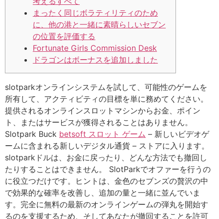
考えるすべて
まったく同じボラティリティのため
に、他の港と一緒に素晴らしいセブン
の位置を評価する
Fortunate Girls Commission Desk
ドラゴンはボーナスを追加しました
slotparkオンラインシステムを試して、可能性のゲームを
所有して、アクティビティの目標を単に務めてください。
提供されるオンラインスロットマシンからお金、ポイン
ト、またはサービスが獲得されることはありません。
Slotpark Buck
betsoft スロット ゲーム
– 新しいビデオゲ
ームに含まれる新しいデジタル通貨 – ストアに入ります。
slotparkドルは、お金に戻ったり、どんな方法でも撤回し
たりすることはできません。
SlotParkでオファーを行うの
に役立つだけです。ヒントは、金色のセブンズの贅沢の中
で効果的な確率を改善し、追加の量と一緒に並んでいま
す。完全に無料の最新のオンラインゲームの弾丸を開始す
るのを支援するため、そしてあなたが撤回することを許可