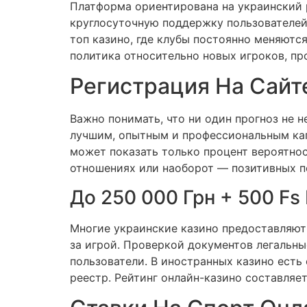
Платформа ориентирована на украинский 
круглосуточную поддержку пользователей.
топ казино, где клубы постоянно меняютс
политика относительно новых игроков, пр
Регистрация На Сайт
Важно понимать, что ни один прогноз не н
лучшим, опытным и профессиональным капе
может показать только процент вероятнос
отношениях или наоборот — позитивных п
До 250 000 Грн + 500 F
Многие украинские казино предоставляют
за игрой. Проверкой документов легальны
пользователи. В иностранных казино есть
реестр. Рейтинг онлайн-казино составляе