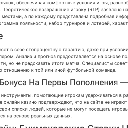
рынок, обеспечивая комфортные условия игры, разнооб
 Теоретическое возвращение игроку (RTP) заявлено н
я местами, а по каждому представлена подробная инфо
ограмма лояльности, набор турниров и лотерей, харак
е
есет в себе стопроцентную гарантию, даже при условии
ром. Анализ и прогноз предоставляется на основе по
ти, но не предсказать итоги матча. Специалисты сове
о отношению к той или иной футбольной команде.
s Бонуса На Первы Пополнения —
 инструменты, помогающие игрокам удерживаться в ра
е онлайн казино подтверждают, что на сайте не играю
 свои списки людей, которые не могут посещать игровы
тся на основе реальных данных.