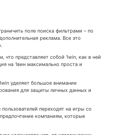
граничить поле поиска фильтрами – по
дополнительная реклама. Все это
.
, что представляет собой 1win, как в ней
ция на 1вин максимально проста и
 1win уделяет большое внимание
рования для защиты личных данных и
 пользователей переходят на игры со
 предпочтение компаниям, которые
мное количество игр, от классических