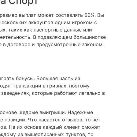
На Спорт
 размер выплат может составлять 50%. Вы
 нескольких аккаунтов одним игроком с
ых, таких как паспортные данные или
деятельность. В подавляющем большинстве
е в договоре и предусмотренные законом.
ыграть бонусы. Большая часть из
дят транзакции в гривнах, поэтому
 заведениях, которые работают легально в
их основе щедрые выигрыши. Надежные
е позиции. Что касается отзывов, то нет
вов. На их основе каждый клиент сможет
аждому из вышеописанных пунктов, то