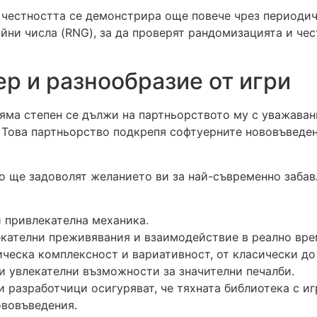
ъм честността се демонстрира още повече чрез периоди
йни числа (RNG), за да проверят рандомизацията и че
р и разнообразие от игри
оляма степен се дължи на партньорството му с уважава
 Това партньорство подкрепя софтуерните нововъведен
то ще задоволят желанието ви за най-съвременно заба
 привлекателна механика.
екателни преживявания и взаимодействие в реално вре
ическа комплексност и вариативност, от класически до
 увлекателни възможности за значителни печалби.
и разработчици осигуряват, че тяхната библиотека с и
ововъведения.