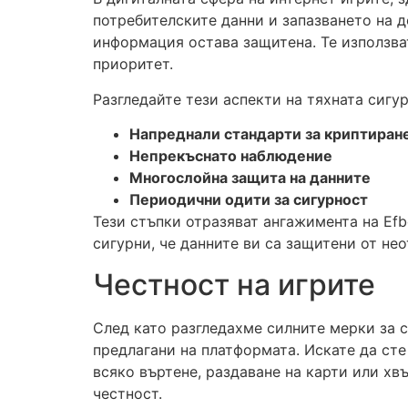
потребителските данни и запазването на 
информация остава защитена. Те използва
приоритет.
Разгледайте тези аспекти на тяхната сигур
Напреднали стандарти за криптиран
Непрекъснато наблюдение
Многослойна защита на данните
Периодични одити за сигурност
Тези стъпки отразяват ангажимента на Ef
сигурни, че данните ви са защитени от не
Честност на игрите
След като разгледахме силните мерки за с
предлагани на платформата. Искате да сте 
всяко въртене, раздаване на карти или хв
честност.