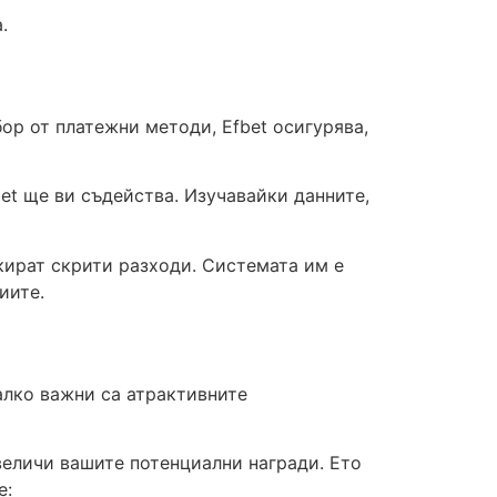
.
ор от платежни методи, Efbet осигурява,
et ще ви съдейства. Изучавайки данните,
окират скрити разходи. Системата им е
иите.
алко важни са атрактивните
величи вашите потенциални награди. Ето
е: