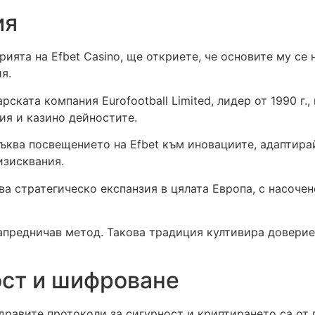
ия
рията на Efbet Casino, ще откриете, че основите му се
я.
рската компания Eurofootball Limited, лидер от 1990 г.
ия и казино дейностите.
ъква посвещението на Efbet към иновациите, адаптира
изисквания.
ва стратегическо експанзия в цялата Европа, с насоче
апредничав метод. Такова традиция култивира доверие
ост и шифроване
здравите протоколи за сигурност и криптирането са от