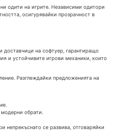
чни одити на игрите. Независими одитори
стността, осигурявайки прозрачност в
ни доставчици на софтуер, гарантиращо
ия и устойчивите игрови механики, които
вление. Разглеждайки предложенията на
ме.
 модерни обрати.
гри непрекъснато се развива, отговаряйки