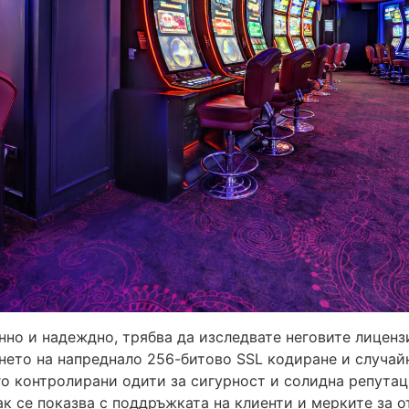
онно и надеждно, трябва да изследвате неговите лиценз
нето на напреднало 256-битово SSL кодиране и случай
го контролирани одити за сигурност и солидна репута
ак се показва с поддръжката на клиенти и мерките за 