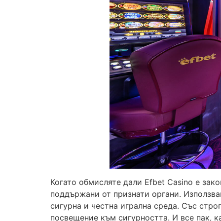
Когато обмисляте дали Efbet Casino е зак
поддържани от признати органи. Използва
сигурна и честна игрална среда. Със стро
посвещение към сигурността. И все пак, к