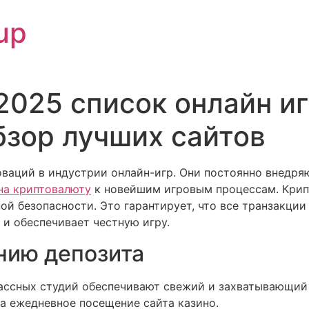
up
2025 список онлайн иг
бзор лучших сайтов
оваций в индустрии онлайн-игр. Они постоянно внедря
на криптовалюту
к новейшим игровым процессам. Крип
ой безопасности. Это гарантирует, что все транзакции
и обеспечивает честную игру.
нию депозита
ассных студий обеспечивают свежий и захватывающий
за ежедневное посещение сайта казино.