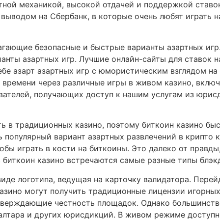
ной механикой, высокой отдачей и поддержкой ставок 
выводом на Сбербанк, в которые очень любят играть на
агающие безопасные и быстрые варианты азартных игр.
нты азартных игр. Лучшие онлайн-сайты для ставок на
ебе азарт азартных игр с юмористическим взглядом на
времени через различные игры в живом казино, включа
вателей, получающих доступ к нашим услугам из юрис
 в традиционных казино, поэтому биткоин казино быс
ь популярный вариант азартных развлечений в крипто 
чтобы играть в кости на биткоины. Это далеко от правд
в биткоин казино встречаются самые разные типы блэк
виде логотипа, ведущая на карточку валидатора. Перей
 казино могут получить традиционные лицензии игорны
тверждающие честность площадок. Однако большинст
лтара и других юрисдикций. В живом режиме доступны