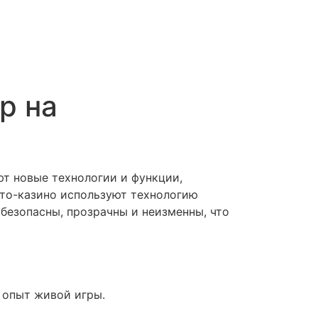
р на
ют новые технологии и функции,
то-казино используют технологию
 безопасны, прозрачны и неизменны, что
 опыт живой игры.