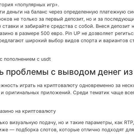
гория «популярных игр».
ти деньги на баланс через определенную платежную си
роков не только за первый депозит, но и за последующ
 ставки и забирайте средства с собой. Внеся депозит 
азино в размере 500 евро. Pin UP не дозволяет регить
предлагают широкий выбор видов спорта и вариантов 
ь проблемы с выводом денег из
ожность играть на криптовалюту одновременно за нес
х и оригинальных приложений. Среди тематик чаще все
ко визуальную подачу, но и такие параметры, как RTP
же — подборка слотов, которые отлично подходят для