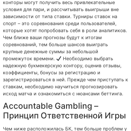
конторы могут получить весь привлекательные
условия для пари, и рассчитывать выигрыши вне
зависимости от типа ставки. Турниры ставок на
спорт – это соревнования среди пользователей,
которые хотят попробовать себя в роли аналитиков.
Чем ближе ваши прогнозы будут к итогам
соревнований, тем больше шансов выиграть
крупные денежные суммы за небольшой
промежуток времени.
Необходимо выбрать
надежную букмекерскую контору, оценив отзывы,
коэффициенты, бонусы за регистрацию и
зарегистрироваться в ней. Прежде чем приступать к
ставкам, необходимо научиться прогнозировать
исход матча и ознакомиться с нюансами беттинга.
Accountable Gambling –
Принцип Ответственной Игры
Чем ниже расположилась БК, тем больше проблем у