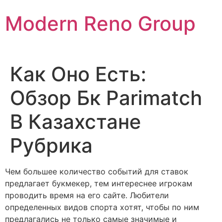
Skip
Modern Reno Group
to
content
Как Оно Есть:
Обзор Бк Parimatch
В Казахстане
Рубрика
Чем большее количество событий для ставок
предлагает букмекер, тем интереснее игрокам
проводить время на его сайте. Любители
определенных видов спорта хотят, чтобы по ним
предлагались не только самые значимые и