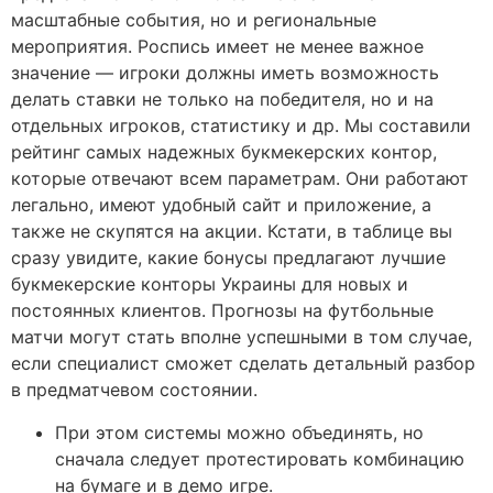
масштабные события, но и региональные
мероприятия. Роспись имеет не менее важное
значение — игроки должны иметь возможность
делать ставки не только на победителя, но и на
отдельных игроков, статистику и др. Мы составили
рейтинг самых надежных букмекерских контор,
которые отвечают всем параметрам. Они работают
легально, имеют удобный сайт и приложение, а
также не скупятся на акции. Кстати, в таблице вы
сразу увидите, какие бонусы предлагают лучшие
букмекерские конторы Украины для новых и
постоянных клиентов. Прогнозы на футбольные
матчи могут стать вполне успешными в том случае,
если специалист сможет сделать детальный разбор
в предматчевом состоянии.
При этом системы можно объединять, но
сначала следует протестировать комбинацию
на бумаге и в демо игре.