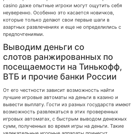
casino даже опытные игроки могут ощутить себя
неуверенно. Особенно это касается новичков,
которые только делают свои первые шаги в
азартных развлечениях и еще не определились с
предпочтениями.
Выводим деньги со
слотов ранжированных по
посещаемости на Тинькофф,
ВТБ и прочие банки России
От его честности зависит возможность найти
лучшие игровые автоматы на деньги в казино и
вывести выплату. Гости из разных государств имеют
возможность развлекаться в этих проверенных
игровых автоматах, с быстрым выводом денежных
сумм, полученных во время игры на деньги. Такие
увлекательные игорные аппараты принесут