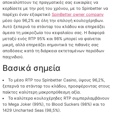
αποκαλύπτουν τις πραγματικές σας ευκαιρίες να
κερδίσετε με την ροή του χρόνου, με το Spinbetter να
παρέχει έναν εξαιρετικό
SpinBetter owner company
μέσο όρο 96,2% σε όλη την επιλογή κουλοχέρηδων.
Αυτό ξεπερνά τα στάνταρ του κλάδου και επηρεάζει
άμεσα τη μακροζωία του κεφαλαίου σας. Η διαφορά
μεταξύ ενός RTP 95% και 98% μπορεί να φαίνεται
μικρή, αλλά επηρεάζει σημαντικά τις πιθανές σας
αποδόσεις κατά τη διάρκεια εκτεταμένων περιόδων
παιχνιδιού.
Βασικά σημεία
Το μέσο RTP του Spinbetter Casino, ύψους 96,2%,
ξεπερνά τα στάνταρ του κλάδου, προσφέροντας στους
παίκτες καλύτερη μακροπρόθεσμη αξία.
Τα καλύτερα κουλοχέρηδες RTP συμπεριλαμβάνουν
το Mega Joker (99%), το Blood Suckers (98%) και το
1429 Uncharted Seas (98,5%).