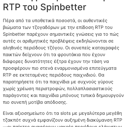
RTP του Spinbetter
Πέρα από τα υποθετικά ποσοστά, οι αυθεντικές
βιώματα των τζογαδόρων με την επίδοση RTP του
Spinbetter παρέχουν σημαντικές γνώσεις για το πώς
αυτές οι αριθμητικές προβλέψεις εκδηλώνονται σε
αληθινές περιόδους τζόγου. Οι συνεπείς καταγραφές
παικτών δείχνουν ότι τα φρουτάκια που έχουν
διάφορες δυνατότητες έξτρα έχουν την τάση να
προσφέρουν πιο στενά εναρμονισμένα επιτεύγματα
RTP σε εκτεταμένες περιόδους παιχνιδιού. Θα
παρατηρήσετε ότι τα παιχνίδια με συχνούς γύρους
χωρίς χρέωση περιστροφών, πολλαπλασιαστικούς
παράγοντες και παιχνίδια μπόνους τυπικά δημιουργούν
πιο συνεπή μοτίβα απόδοσης.
Είναι αξιοσημείωτο ότι τα slots με μεγαλύτερα μεγέθη
τζακπότ συχνά εμφανίζουν αυξημένη διακύμανση RTP
—οι παίκτες αναφέρουν μακρές περιόδους ελάχιστων