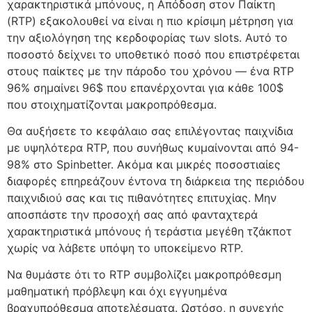
χαρακτηριστικά μπόνους, η Απόδοση στον Παίκτη
(RTP) εξακολουθεί να είναι η πιο κρίσιμη μέτρηση για
την αξιολόγηση της κερδοφορίας των slots. Αυτό το
ποσοστό δείχνει το υποθετικό ποσό που επιστρέφεται
στους παίκτες με την πάροδο του χρόνου — ένα RTP
96% σημαίνει 96$ που επανέρχονται για κάθε 100$
που στοιχηματίζονται μακροπρόθεσμα.
Θα αυξήσετε το κεφάλαιο σας επιλέγοντας παιχνίδια
με υψηλότερα RTP, που συνήθως κυμαίνονται από 94-
98% στο Spinbetter. Ακόμα και μικρές ποσοστιαίες
διαφορές επηρεάζουν έντονα τη διάρκεια της περιόδου
παιχνιδιού σας και τις πιθανότητες επιτυχίας. Μην
αποσπάστε την προσοχή σας από φανταχτερά
χαρακτηριστικά μπόνους ή τεράστια μεγέθη τζάκποτ
χωρίς να λάβετε υπόψη το υποκείμενο RTP.
Να θυμάστε ότι το RTP συμβολίζει μακροπρόθεσμη
μαθηματική πρόβλεψη και όχι εγγυημένα
βραχυπρόθεσμα αποτελέσματα. Ωστόσο, η συνεχής