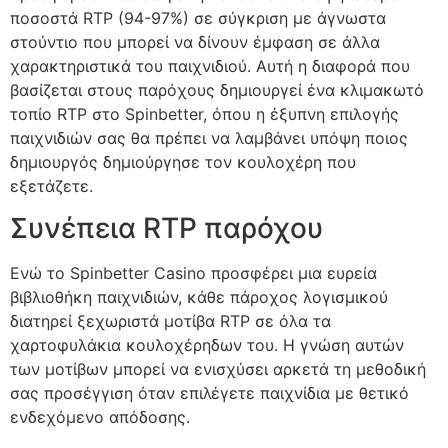
ποσοστά RTP (94-97%) σε σύγκριση με άγνωστα
στούντιο που μπορεί να δίνουν έμφαση σε άλλα
χαρακτηριστικά του παιχνιδιού. Αυτή η διαφορά που
βασίζεται στους παρόχους δημιουργεί ένα κλιμακωτό
τοπίο RTP στο Spinbetter, όπου η έξυπνη επιλογής
παιχνιδιών σας θα πρέπει να λαμβάνει υπόψη ποιος
δημιουργός δημιούργησε τον κουλοχέρη που
εξετάζετε.
Συνέπεια RTP παρόχου
Ενώ το Spinbetter Casino προσφέρει μια ευρεία
βιβλιοθήκη παιχνιδιών, κάθε πάροχος λογισμικού
διατηρεί ξεχωριστά μοτίβα RTP σε όλα τα
χαρτοφυλάκια κουλοχέρηδων του. Η γνώση αυτών
των μοτίβων μπορεί να ενισχύσει αρκετά τη μεθοδική
σας προσέγγιση όταν επιλέγετε παιχνίδια με θετικό
ενδεχόμενο απόδοσης.