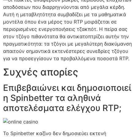
αποδόσεων που διαρρηγνύονται από μεγάλα κέρδη.
Αυτή η μεταβλητότητα συμβαδίζει με τα μαθηματικά
μοντέλα όπου ένα μέρος του RTP μοιράζεται σε
περιορισμένες ενεργοποιήσεις τζακπότ. Η πείρα σας
στον τζόγο πιθανότατα θα αντικατοπτρίζει αυτήν την
πραγματικότητα: τα τζόγοι με μεγαλύτερη διακύμανση
απαιτούν σημαντικά εκτενέστερες συνεδρίες τζόγου
για να προσεγγίσουν τα προβαλλόμενα ποσοστά RTP.
Συχνές απορίες
Επιβεβαιώνει και δημοσιοποιεί
η Spinbetter τα αληθινά
αποτελέσματα ελέγχου RTP;
Το Spinbetter καζίνο δεν δημοσιεύει εκτενή