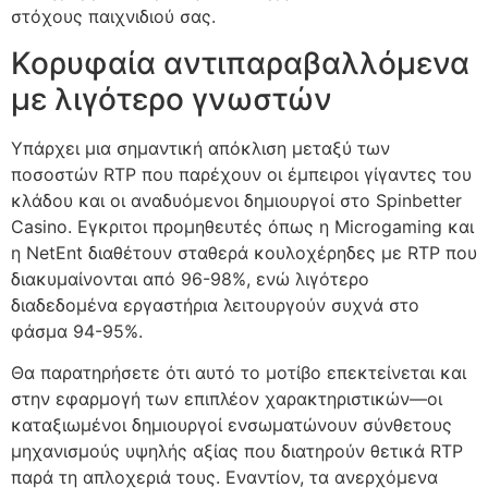
στόχους παιχνιδιού σας.
Κορυφαία αντιπαραβαλλόμενα
με λιγότερο γνωστών
Υπάρχει μια σημαντική απόκλιση μεταξύ των
ποσοστών RTP που παρέχουν οι έμπειροι γίγαντες του
κλάδου και οι αναδυόμενοι δημιουργοί στο Spinbetter
Casino. Εγκριτοι προμηθευτές όπως η Microgaming και
η NetEnt διαθέτουν σταθερά κουλοχέρηδες με RTP που
διακυμαίνονται από 96-98%, ενώ λιγότερο
διαδεδομένα εργαστήρια λειτουργούν συχνά στο
φάσμα 94-95%.
Θα παρατηρήσετε ότι αυτό το μοτίβο επεκτείνεται και
στην εφαρμογή των επιπλέον χαρακτηριστικών—οι
καταξιωμένοι δημιουργοί ενσωματώνουν σύνθετους
μηχανισμούς υψηλής αξίας που διατηρούν θετικά RTP
παρά τη απλοχεριά τους. Εναντίον, τα ανερχόμενα