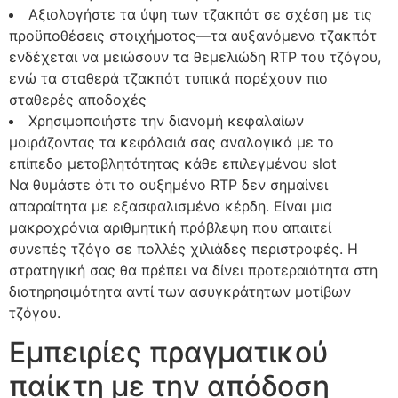
Αξιολογήστε τα ύψη των τζακπότ σε σχέση με τις
προϋποθέσεις στοιχήματος—τα αυξανόμενα τζακπότ
ενδέχεται να μειώσουν τα θεμελιώδη RTP του τζόγου,
ενώ τα σταθερά τζακπότ τυπικά παρέχουν πιο
σταθερές αποδοχές
Χρησιμοποιήστε την διανομή κεφαλαίων
μοιράζοντας τα κεφάλαιά σας αναλογικά με το
επίπεδο μεταβλητότητας κάθε επιλεγμένου slot
Να θυμάστε ότι το αυξημένο RTP δεν σημαίνει
απαραίτητα με εξασφαλισμένα κέρδη. Είναι μια
μακροχρόνια αριθμητική πρόβλεψη που απαιτεί
συνεπές τζόγο σε πολλές χιλιάδες περιστροφές. Η
στρατηγική σας θα πρέπει να δίνει προτεραιότητα στη
διατηρησιμότητα αντί των ασυγκράτητων μοτίβων
τζόγου.
Εμπειρίες πραγματικού
παίκτη με την απόδοση