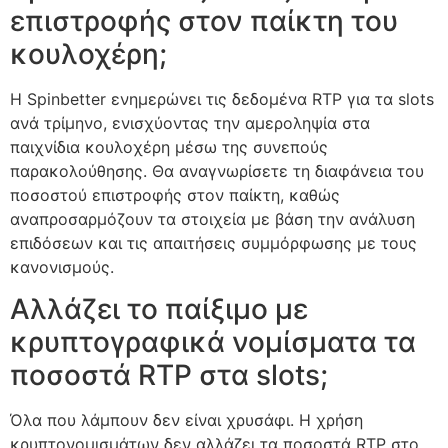
επιστροφής στον παίκτη του
κουλοχέρη;
Η Spinbetter ενημερώνει τις δεδομένα RTP για τα slots
ανά τρίμηνο, ενισχύοντας την αμεροληψία στα
παιχνίδια κουλοχέρη μέσω της συνεπούς
παρακολούθησης. Θα αναγνωρίσετε τη διαφάνεια του
ποσοστού επιστροφής στον παίκτη, καθώς
αναπροσαρμόζουν τα στοιχεία με βάση την ανάλυση
επιδόσεων και τις απαιτήσεις συμμόρφωσης με τους
κανονισμούς.
Αλλάζει το παίξιμο με
κρυπτογραφικά νομίσματα τα
ποσοστά RTP στα slots;
Όλα που λάμπουν δεν είναι χρυσάφι. Η χρήση
κρυπτονομισμάτων δεν αλλάζει τα ποσοστά RTP στο