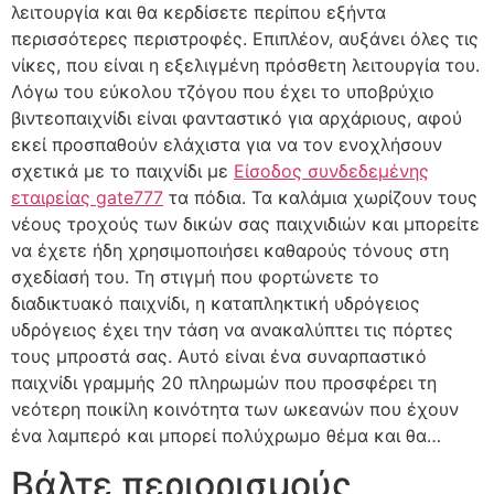
λειτουργία και θα κερδίσετε περίπου εξήντα
περισσότερες περιστροφές. Επιπλέον, αυξάνει όλες τις
νίκες, που είναι η εξελιγμένη πρόσθετη λειτουργία του.
Λόγω του εύκολου τζόγου που έχει το υποβρύχιο
βιντεοπαιχνίδι είναι φανταστικό για αρχάριους, αφού
εκεί προσπαθούν ελάχιστα για να τον ενοχλήσουν
σχετικά με το παιχνίδι με
Είσοδος συνδεδεμένης
εταιρείας gate777
τα πόδια. Τα καλάμια χωρίζουν τους
νέους τροχούς των δικών σας παιχνιδιών και μπορείτε
να έχετε ήδη χρησιμοποιήσει καθαρούς τόνους στη
σχεδίασή του. Τη στιγμή που φορτώνετε το
διαδικτυακό παιχνίδι, η καταπληκτική υδρόγειος
υδρόγειος έχει την τάση να ανακαλύπτει τις πόρτες
τους μπροστά σας. Αυτό είναι ένα συναρπαστικό
παιχνίδι γραμμής 20 πληρωμών που προσφέρει τη
νεότερη ποικίλη κοινότητα των ωκεανών που έχουν
ένα λαμπερό και μπορεί πολύχρωμο θέμα και θα…
Βάλτε περιορισμούς