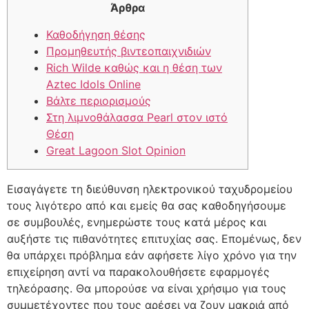
Άρθρα
Καθοδήγηση θέσης
Προμηθευτής βιντεοπαιχνιδιών
Rich Wilde καθώς και η θέση των
Aztec Idols Online
Βάλτε περιορισμούς
Στη λιμνοθάλασσα Pearl στον ιστό
Θέση
Great Lagoon Slot Opinion
Εισαγάγετε τη διεύθυνση ηλεκτρονικού ταχυδρομείου
τους λιγότερο από και εμείς θα σας καθοδηγήσουμε
σε συμβουλές, ενημερώστε τους κατά μέρος και
αυξήστε τις πιθανότητες επιτυχίας σας. Επομένως, δεν
θα υπάρχει πρόβλημα εάν αφήσετε λίγο χρόνο για την
επιχείρηση αντί να παρακολουθήσετε εφαρμογές
τηλεόρασης. Θα μπορούσε να είναι χρήσιμο για τους
συμμετέχοντες που τους αρέσει να ζουν μακριά από