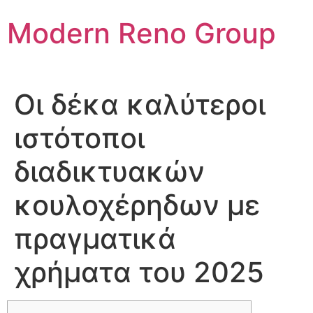
Skip
Modern Reno Group
to
content
Οι δέκα καλύτεροι
ιστότοποι
διαδικτυακών
κουλοχέρηδων με
πραγματικά
χρήματα του 2025