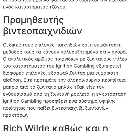
ενός καταστήματος τζόγου.
Προμηθευτής
βιντεοπαιχνιδιών
Οι δικές τους επιλογές παιχνιδιών και η ευφάνταστη
μέθοδος τους τα κάνουν πολυσυζητημένα στην αγορά.
Ο αναλυτικός αριθμός παιχνιδιών με ζωντανούς ντίλερ
του καταστήματός του Ignition Gambling εξυπηρετεί
διάφορες επιλογές, εξασφαλίζοντας μια ευχάριστη
αίσθηση. Είτε προτιμάτε την ολοκαίνουργια περιπέτεια
μακριά από το ζωντανό μπλακ-τζακ είτε τον
ενθουσιασμό από τη ζωντανή ρουλέτα, η εγκατάσταση
Ignition Gambling προσφέρει ένα σύστημα υψηλής
ποιότητας που παίζει βιντεοπαιχνίδι ζωντανών
πρακτόρων.
Rich Wilde καθώς και η