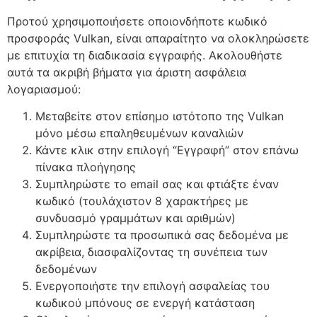
Προτού χρησιμοποιήσετε οποιονδήποτε κωδικό
προσφοράς Vulkan, είναι απαραίτητο να ολοκληρώσετε
με επιτυχία τη διαδικασία εγγραφής. Ακολουθήστε
αυτά τα ακριβή βήματα για άριστη ασφάλεια
λογαριασμού:
Μεταβείτε στον επίσημο ιστότοπο της Vulkan
μόνο μέσω επαληθευμένων καναλιών
Κάντε κλικ στην επιλογή “Εγγραφή” στον επάνω
πίνακα πλοήγησης
Συμπληρώστε το email σας και φτιάξτε έναν
κωδικό (τουλάχιστον 8 χαρακτήρες με
συνδυασμό γραμμάτων και αριθμών)
Συμπληρώστε τα προσωπικά σας δεδομένα με
ακρίβεια, διασφαλίζοντας τη συνέπεια των
δεδομένων
Ενεργοποιήστε την επιλογή ασφαλείας του
κωδικού μπόνους σε ενεργή κατάσταση