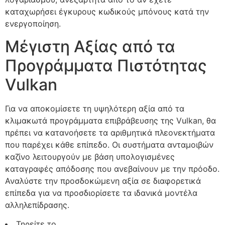
καταχωρήσει έγκυρους κωδικούς μπόνους κατά την
ενεργοποίηση.
Μέγιστη Αξίας από τα
Προγράμματα Πιστότητας
Vulkan
Για να αποκομίσετε τη υψηλότερη αξία από τα
κλιμακωτά προγράμματα επιβράβευσης της Vulkan, θα
πρέπει να κατανοήσετε τα αριθμητικά πλεονεκτήματα
που παρέχει κάθε επίπεδο. Οι συστήματα ανταμοιβών
καζίνο λειτουργούν με βάση υπολογισμένες
καταγραφές απόδοσης που ανεβαίνουν με την πρόοδο.
Αναλύστε την προσδοκώμενη αξία σε διαφορετικά
επίπεδα για να προσδιορίσετε τα ιδανικά μοντέλα
αλληλεπίδρασης.
Τηρείτε το