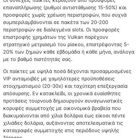
Οι συνεχείς παίκτες κερδίζουν από προσφορές
επαναπλήρωσης (ρυθμοί αντιστάθμισης 15-50%) και
προσφορές χωρίς χρέωση περιστροφών, που συχνά
συμπεριλαμβάνονται σε πακέτα των 20-200
περιστροφών σε διαλεγμένα slots. Οι προσφορές
επιστροφής χρημάτων της Vulkan παρέχουν
στρατηγικό μετριασμό του ρίσκου, επιστρέφοντας 5-
20% των ζημιών κάθε εβδομάδα ή κάθε μήνα, ανάλογα
με το βαθμό πιστότητάς σας.
Οι παίκτες με υψηλά ποσά δέχονται προσαρμοσμένες
VIP ανταμοιβές με χαμηλότερες προϋποθέσεις
στοιχηματισμού (20-30x) και ταχύτερη επεξεργασία
απόσυρσης. Εν κατακλείδι, οι χρονικά ευαίσθητες
προτάσεις τουρνουά δημιουργούν συναγωνιστικές
κορυφές συμμετοχής με οικονομικά βραβεία που
διακυμαίνονται από χίλια δολάρια έως είκοσι πέντε
χιλιάδες δολάρια, αυξάνοντας αποτελεσματικά τις
καταγραφές συμμετοχής στις περιόδους υψηλής
ζήτησης.