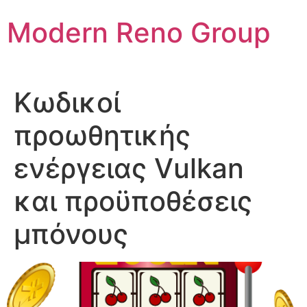
Skip
Modern Reno Group
to
content
Κωδικοί
προωθητικής
ενέργειας Vulkan
και προϋποθέσεις
μπόνους