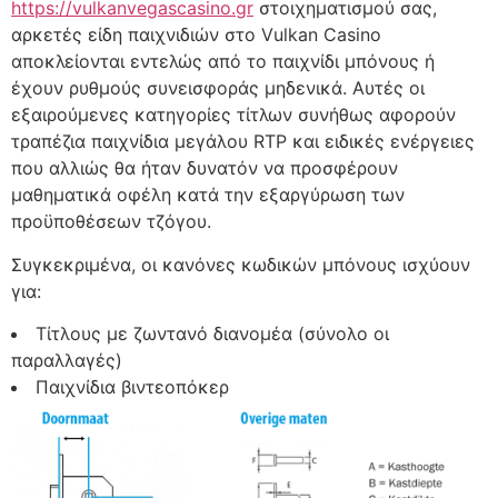
https://vulkanvegascasino.gr
στοιχηματισμού σας,
αρκετές είδη παιχνιδιών στο Vulkan Casino
αποκλείονται εντελώς από το παιχνίδι μπόνους ή
έχουν ρυθμούς συνεισφοράς μηδενικά. Αυτές οι
εξαιρούμενες κατηγορίες τίτλων συνήθως αφορούν
τραπέζια παιχνίδια μεγάλου RTP και ειδικές ενέργειες
που αλλιώς θα ήταν δυνατόν να προσφέρουν
μαθηματικά οφέλη κατά την εξαργύρωση των
προϋποθέσεων τζόγου.
Συγκεκριμένα, οι κανόνες κωδικών μπόνους ισχύουν
για:
Τίτλους με ζωντανό διανομέα (σύνολο οι
παραλλαγές)
Παιχνίδια βιντεοπόκερ