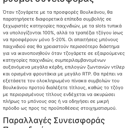
Όταν τζογάρετε με τα προσφορές Βουλκάνου, θα
παρατηρήσετε διαφορετικά επίπεδα συμβολής σε
ξεχωριστές κατηγορίες παιχνιδιών, με τα slots τυπικά
να υπολογίζονται 100%, αλλά τα τραπέζια τζόγου ίσως
να προσφέρουν μόνο 5-20%. Οι απαιτήσεις μπόνους
παιχνιδιού σας θα χρειαστούν περισσότερο διάστημα
για να ικανοποιηθούν όταν τζογάρετε σε εξαιρούμενες
κατηγορίες παιχνιδιών, συμπεριλαμβανομένων
αυξανόμενα μεγάλα κέρδη, επιλογών ζωντανών ντίλερ
και ορισμένα φρουτάκια με μεγάλο RTP. Θα πρέπει να
εξετάσετε τον ολοκληρωμένο πίνακα συμβολών του
Βουλκάνου προτού διαλέξετε τίτλους, καθώς το τζόγο
με περιορισμένους τίτλους ενδέχεται να ακυρώσει
πλήρως το μπόνους σας ή να οδηγήσει σε μικρή
πρόοδο ως προς τις προϋποθέσεις στοιχηματισμού.
Παραλλαγές Συνεισφοράς