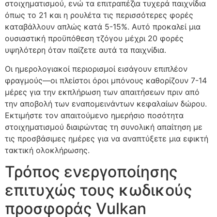
στοιχηματισμού, ενώ τα επιτραπέζια τυχερά παιχνίδια
όπως το 21 και η ρουλέτα τις περισσότερες φορές
καταβάλλουν απλώς κατά 5-15%. Αυτό προκαλεί μια
ουσιαστική προϋπόθεση τζόγου μέχρι 20 φορές
υψηλότερη όταν παίζετε αυτά τα παιχνίδια.
Οι ημερολογιακοί περιορισμοί εισάγουν επιπλέον
φραγμούς—οι πλείστοι όροι μπόνους καθορίζουν 7-14
μέρες για την εκπλήρωση των απαιτήσεων πριν από
την αποβολή των εναπομεινάντων κεφαλαίων δώρου.
Εκτιμήστε τον απαιτούμενο ημερήσιο ποσότητα
στοιχηματισμού διαιρώντας τη συνολική απαίτηση με
τις προσβάσιμες ημέρες για να αναπτύξετε μια εφικτή
τακτική ολοκλήρωσης.
Τρόπος ενεργοποίησης
επιτυχώς τους κωδικούς
προσφοράς Vulkan