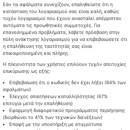
Εάν τα σφάλματα συνεχίζουν, επαληθεύστε ότι η
κατάσταση του λογαριασμού σας είναι καλή, καθώς
τυχόν λογαριασμοί που έχουν ανασταλεί απέρριπταν
αυτόματα τις προωθητικές συμμετοχές. Για
επανειλημμένα προβλήματα, λάβετε πρόσβαση στην
πύλη ανάκτησης λογαριασμού για να επιβεβαιώσετε ότι
η επαλήθευση της ταυτότητάς σας είναι
επικαιροποιημένη και πλήρης.
Η πλειονότητα των χρήστες επιλύουν τυχόν αποτυχίες
επικύρωσης ως εξής:
Επιβεβαίωση ότι ο κωδικός δεν έχει λήξει (84% των
σφαλμάτων)
Έλεγχος απαιτήσεων καταλληλότητας (67%
επιτυχία μετά την επαλήθευση)
Εφαρμογή διαφορετικού προγράμματος περιήγησης
(διορθώνει το 41% των τεχνικών διενέξεων)
Επαφή με την υποστήριξη με στιγμιότυπα